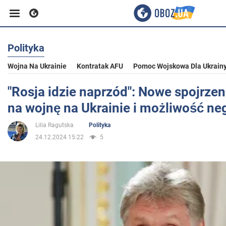
Polityka
Biznes
Wojna Na Ukrainie
Kontratak AFU
Pomoc Wojskowa Dla Ukrain
Sport
"Rosja idzie naprzód": Nowe spojrze
na wojnę na Ukrainie i możliwość neg
Rozrywka
Lilia Ragutska
Polityka
24.12.2024 15:22
5
Życie
Polityka
Społeczeństwo