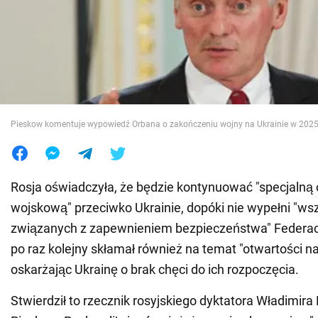
Wojna na Ukrainie
Świat
Jedzenie
Pieskow komentuje wypowiedź Orbana o zakończeniu wojny na Ukrainie w 2025 r.
Rosja oświadczyła, że będzie kontynuować "specjalną 
wojskową" przeciwko Ukrainie, dopóki nie wypełni "ws
związanych z zapewnieniem bezpieczeństwa" Federacji
po raz kolejny skłamał również na temat "otwartości na
oskarżając Ukrainę o brak chęci do ich rozpoczęcia.
Stwierdził to rzecznik rosyjskiego dyktatora Władimira P