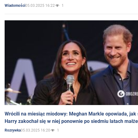
05.03.2025 16:22
1
Wiadomości
Wrócili na miesiąc miodowy: Meghan Markle opowiada, jak s
Harry zakochał się w niej ponownie po siedmiu latach małż
05.03.2025 16:20
1
Rozrywka