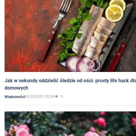
Jak w sekundę oddzielić śledzie od ości: prosty life hack d
domowych
05.03.2025 19:28
9
Wiadomości