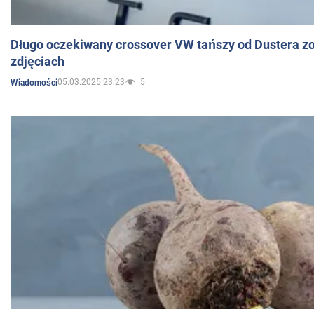
Długo oczekiwany crossover VW tańszy od Dustera zo
zdjęciach
05.03.2025 23:23
5
Wiadomości