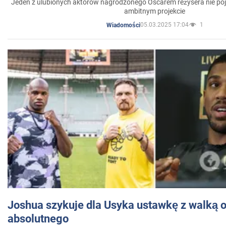
Jeden z ulubionych aktorów nagrodzonego Oscarem reżysera nie poja
ambitnym projekcie
05.03.2025 17:04
1
Wiadomości
Joshua szykuje dla Usyka ustawkę z walką o 
absolutnego