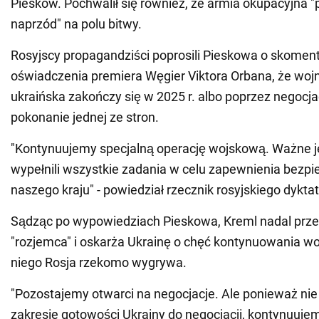
Pieskow. Pochwalił się również, że armia okupacyjna 
naprzód" na polu bitwy.
Rosyjscy propagandziści poprosili Pieskowa o skome
oświadczenia premiera Węgier Viktora Orbana, że wojn
ukraińska zakończy się w 2025 r. albo poprzez negocjac
pokonanie jednej ze stron.
"Kontynuujemy specjalną operację wojskową. Ważne j
wypełnili wszystkie zadania w celu zapewnienia bezp
naszego kraju" - powiedział rzecznik rosyjskiego dyktat
Sądząc po wypowiedziach Pieskowa, Kreml nadal przed
"rozjemca" i oskarża Ukrainę o chęć kontynuowania wo
niego Rosja rzekomo wygrywa.
"Pozostajemy otwarci na negocjacje. Ale ponieważ ni
zakresie gotowości Ukrainy do negocjacji, kontynuuje