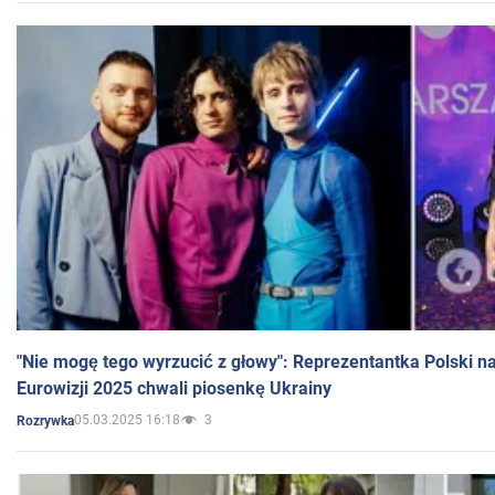
"Nie mogę tego wyrzucić z głowy": Reprezentantka Polski n
Eurowizji 2025 chwali piosenkę Ukrainy
05.03.2025 16:18
3
Rozrywka