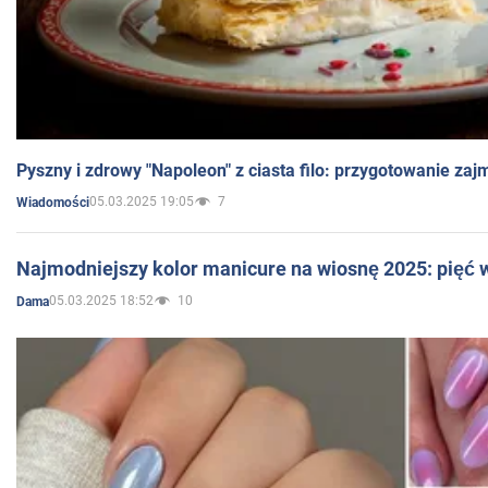
Pyszny i zdrowy "Napoleon" z ciasta filo: przygotowanie zaj
05.03.2025 19:05
7
Wiadomości
Najmodniejszy kolor manicure na wiosnę 2025: pięć
05.03.2025 18:52
10
Dama