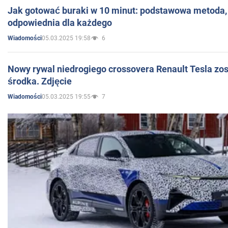
Jak gotować buraki w 10 minut: podstawowa metoda, 
odpowiednia dla każdego
05.03.2025 19:58
6
Wiadomości
Nowy rywal niedrogiego crossovera Renault Tesla zo
środka. Zdjęcie
05.03.2025 19:55
7
Wiadomości