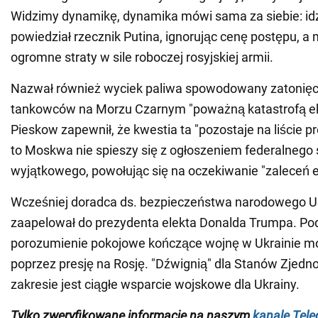
Widzimy dynamikę, dynamika mówi sama za siebie: id
powiedział rzecznik Putina, ignorując cenę postępu, a
ogromne straty w sile roboczej rosyjskiej armii.
Nazwał również wyciek paliwa spowodowany zatonięc
tankowców na Morzu Czarnym "poważną katastrofą ek
Pieskow zapewnił, że kwestia ta "pozostaje na liście 
to Moskwa nie spieszy się z ogłoszeniem federalnego
wyjątkowego, powołując się na oczekiwanie "zaleceń 
Wcześniej doradca ds. bezpieczeństwa narodowego U
zaapelował do prezydenta elekta Donalda Trumpa. Podk
porozumienie pokojowe kończące wojnę w Ukrainie m
poprzez presję na Rosję. "Dźwignią" dla Stanów Zjed
zakresie jest ciągłe wsparcie wojskowe dla Ukrainy.
Tylko zweryfikowane informacje na naszym
kanale Tel