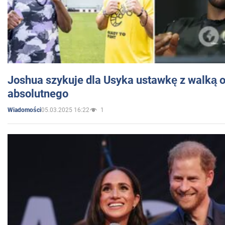
Joshua szykuje dla Usyka ustawkę z walką o 
absolutnego
05.03.2025 16:22
1
Wiadomości