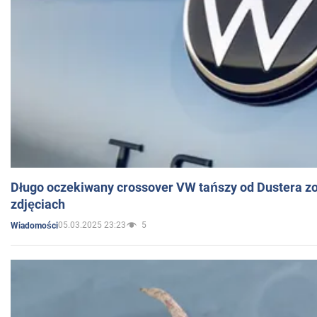
Długo oczekiwany crossover VW tańszy od Dustera zo
zdjęciach
05.03.2025 23:23
5
Wiadomości