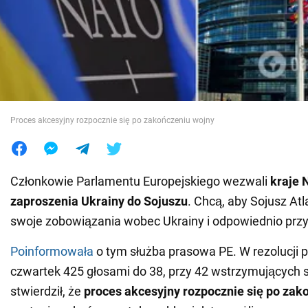
Wojna na Ukrainie
Świat
Jedzenie
Proces akcesyjny rozpocznie się po zakończeniu wojny
Członkowie Parlamentu Europejskiego wezwali
kraje 
zaproszenia Ukrainy do Sojuszu
. Chcą, aby Sojusz Atl
swoje zobowiązania wobec Ukrainy i odpowiednio przy
Poinformowała
o tym służba prasowa PE. W rezolucji p
czwartek 425 głosami do 38, przy 42 wstrzymujących s
stwierdził, że
proces akcesyjny rozpocznie się po za