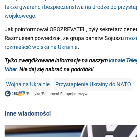
także gwarancji bezpieczeństwa na drodze do przystąp
wojskowego
.
Jak poinformował OBOZREVATEL, były sekretarz gene
Rasmussen powiedział, że grupa państw Sojuszu
może
rozmieścić wojska na Ukrainie
.
Tylko zweryfikowane informacje na naszym
kanale Tel
Viber
. Nie daj się nabrać na podróbki!
Wojna na Ukrainie
Przystąpienie Ukrainy do NATO
/
Polityka
/
Parlament Europejski wzywa...
Inne wiadomości