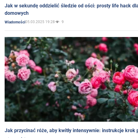
Jak w sekundę oddzielić śledzie od ości: prosty life hack d
domowych
05.03.2025 19:28
9
Wiadomości
Jak przycinać róże, aby kwitły intensywnie: instrukcje krok