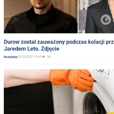
Durow został zauważony podczas kolacji prz
Jaredem Leto. Zdjęcie
05.03.2025 19:45
36
Rozrywka