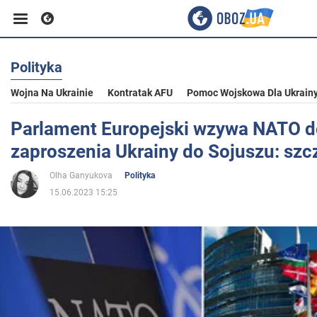
Polityka
Biznes
Wojna Na Ukrainie
Kontratak AFU
Pomoc Wojskowa Dla Ukrain
Sport
Parlament Europejski wzywa NATO d
zaproszenia Ukrainy do Sojuszu: szc
Rozrywka
Olha Ganyukova
Polityka
15.06.2023 15:25
Życie
Polityka
Społeczeństwo