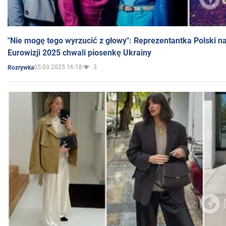
"Nie mogę tego wyrzucić z głowy": Reprezentantka Polski n
Eurowizji 2025 chwali piosenkę Ukrainy
05.03.2025 16:18
3
Rozrywka