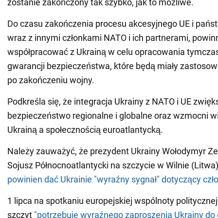
zostanie zakończony tak szybko, jak to możliwe.
Do czasu zakończenia procesu akcesyjnego UE i pańs
wraz z innymi członkami NATO i ich partnerami, powinn
współpracować z Ukrainą w celu opracowania tymcz
gwarancji bezpieczeństwa, które będą miały zastoso
po zakończeniu wojny.
Podkreśla się, że integracja Ukrainy z NATO i UE zwięk
bezpieczeństwo regionalne i globalne oraz wzmocni w
Ukrainą a społecznością euroatlantycką.
Należy zauważyć, że prezydent Ukrainy Wołodymyr Zeł
Sojusz Północnoatlantycki na szczycie w Wilnie (Litwa
powinien dać Ukrainie "wyraźny sygnał" dotyczący cz
1 lipca na spotkaniu europejskiej wspólnoty politycznej
szczyt
"potrzebuje wyraźnego zaproszenia Ukrainy do 