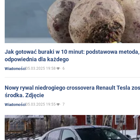
Jak gotować buraki w 10 minut: podstawowa metoda, 
odpowiednia dla każdego
05.03.2025 19:58
6
Wiadomości
Nowy rywal niedrogiego crossovera Renault Tesla zo
środka. Zdjęcie
05.03.2025 19:55
7
Wiadomości