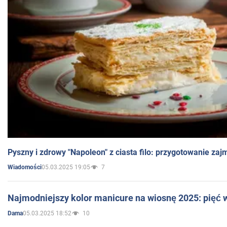
Pyszny i zdrowy "Napoleon" z ciasta filo: przygotowanie zaj
05.03.2025 19:05
7
Wiadomości
Najmodniejszy kolor manicure na wiosnę 2025: pięć
05.03.2025 18:52
10
Dama