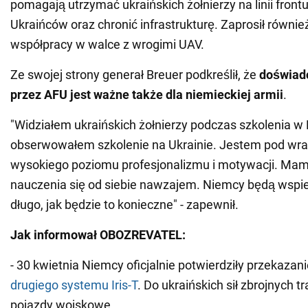
pomagają utrzymać ukraińskich żołnierzy na linii front
Ukraińców oraz chronić infrastrukturę. Zaprosił równi
współpracy w walce z wrogimi UAV.
Ze swojej strony generał Breuer podkreślił, że
doświad
przez AFU jest ważne także dla niemieckiej armii
.
"Widziałem ukraińskich żołnierzy podczas szkolenia w
obserwowałem szkolenie na Ukrainie. Jestem pod wra
wysokiego poziomu profesjonalizmu i motywacji. Mam
nauczenia się od siebie nawzajem. Niemcy będą wspie
długo, jak będzie to konieczne" - zapewnił.
Jak informował OBOZREVATEL:
- 30 kwietnia Niemcy oficjalnie potwierdziły przekazani
drugiego systemu Iris-T
. Do ukraińskich sił zbrojnych t
pojazdy wojskowe.