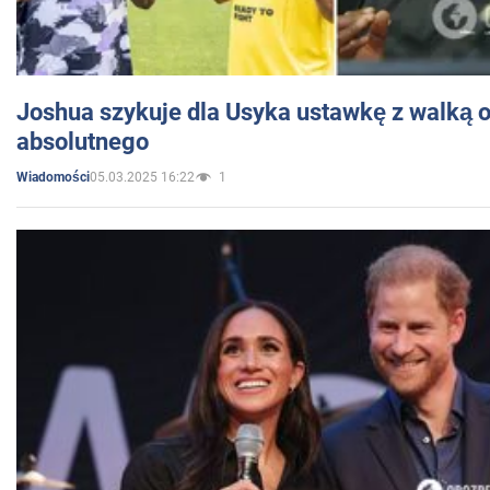
Joshua szykuje dla Usyka ustawkę z walką o 
absolutnego
05.03.2025 16:22
1
Wiadomości