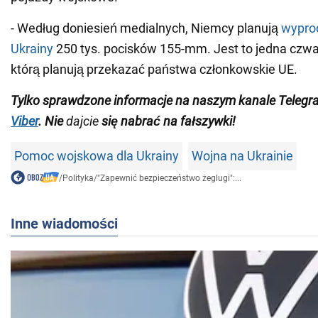
- Według doniesień medialnych, Niemcy planują
wypro
Ukrainy
250 tys. pocisków 155-mm. Jest to jedna czwart
którą planują przekazać państwa członkowskie UE.
Tylko
sprawdzone informacje na naszym kanale Telegr
Viber
.
Nie
dajcie
się nabrać na fałszywki!
Pomoc wojskowa dla Ukrainy
Wojna na Ukrainie
/
Polityka
/
"Zapewnić bezpieczeństwo żeglugi":...
Inne wiadomości