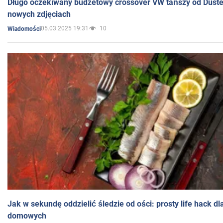
Długo oczekiwany budżetowy crossover VW tańszy od Dust
nowych zdjęciach
05.03.2025 19:31
10
Wiadomości
Jak w sekundę oddzielić śledzie od ości: prosty life hack d
domowych