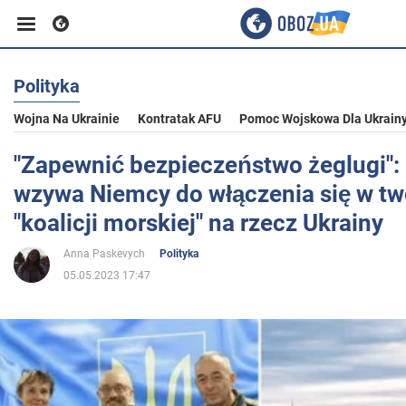
Polityka
Biznes
Wojna Na Ukrainie
Kontratak AFU
Pomoc Wojskowa Dla Ukrain
Sport
"Zapewnić bezpieczeństwo żeglugi":
wzywa Niemcy do włączenia się w tw
Rozrywka
"koalicji morskiej" na rzecz Ukrainy
Anna Paskevych
Polityka
Życie
05.05.2023 17:47
Polityka
Społeczeństwo