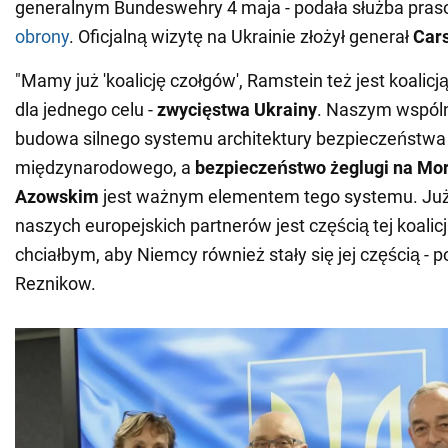
generalnym Bundeswehry 4 maja - podała służba pra
obrony
. Oficjalną wizytę na Ukrainie złożył generał
Car
"Mamy już 'koalicję czołgów', Ramstein też jest koalic
dla jednego celu -
zwycięstwa Ukrainy
. Naszym wspól
budowa silnego systemu architektury bezpieczeństwa
międzynarodowego, a
bezpieczeństwo żeglugi na Mo
Azowskim
jest ważnym elementem tego systemu. Już
naszych europejskich partnerów jest częścią tej koalicji
chciałbym, aby Niemcy również stały się jej częścią - p
Reznikow.