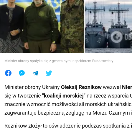
Wojna na Ukrainie
Świat
Jedzenie
Minister obrony spotyka się z generalnym inspektorem Bundeswehry
Minister obrony Ukrainy
Ołeksij Reznikow
wezwał
Nie
się w tworzenie
"koalicji morskiej"
na rzecz wsparcia U
znacznie wzmocnić możliwości sił morskich ukraińskich 
zagwarantuje bezpieczną żeglugę na Morzu Czarnym 
Reznikow złożył to oświadczenie podczas spotkania z