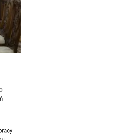
o
ń
pracy
mu