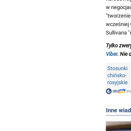
w negocjac
"tworzenie
wcześniej 
Sullivana "
Tylko zwer
Viber
. Nie 
Stosunki
chińsko-
rosyjskie
/
Po
Inne wia