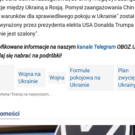
je między Ukrainą a Rosją. Pomysł zaangażowania Chin
 warunków dla sprawiedliwego pokoju w Ukrainie" został
wyrażony przez prezydenta elekta USA Donalda Trumpa 
nie jest szalony".
yfikowane informacje na naszym
kanale Telegram
OBOZ.U
daj się nabrać na podróbki!
Formuła
Plan
Wojna na
Wojna
pokojowa na
zwyci
Ukrainie
Ukrainie
Ukrain
lityka
/
"Dialog na najwyższym...
domości