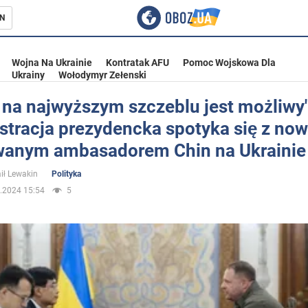
N
Wojna Na Ukrainie
Kontratak AFU
Pomoc Wojskowa Dla
Ukrainy
Wołodymyr Zełenski
 na najwyższym szczeblu jest możliwy"
stracja prezydencka spotyka się z no
ka
anym ambasadorem Chin na Ukrainie
ił Lewakin
Polityka
.2024 15:54
5
eństwo
a Ukrainie