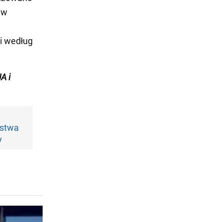
 w
i według
A i
ęstwa
y