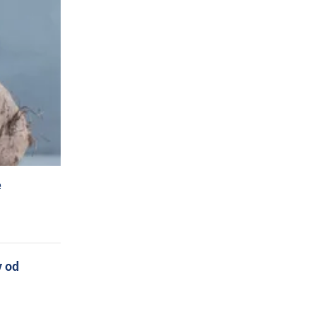
e
y od