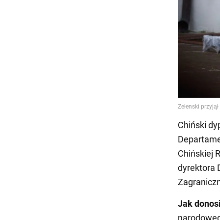
Chiński dy
Departamen
Chińskiej 
dyrektora 
Zagraniczn
Jak donos
narodoweg