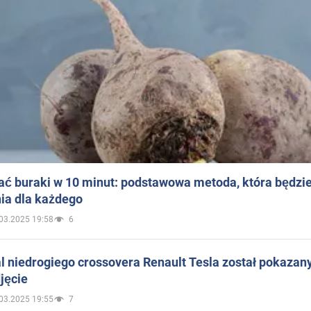
ać buraki w 10 minut: podstawowa metoda, która będzi
ia dla każdego
03.2025 19:58
6
 niedrogiego crossovera Renault Tesla został pokazan
jęcie
03.2025 19:55
7