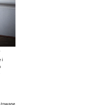
 i
h
ę
gażowane