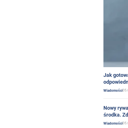
Jak gotow
odpowiedn
05.
Wiadomości
Nowy rywal
środka. Zd
05.
Wiadomości