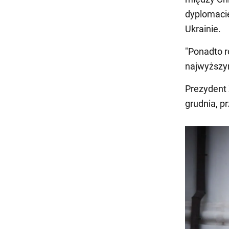
dyplomacie
Ukrainie.
"Ponadto 
najwyższym
Prezydent 
grudnia, p