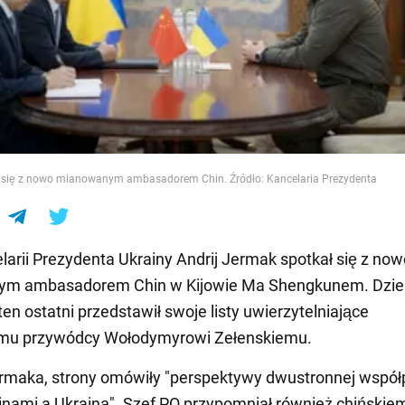
e
 się z nowo mianowanym ambasadorem Chin. Źródło: Kancelaria Prezydenta
larii Prezydenta Ukrainy Andrij Jermak spotkał się z now
m ambasadorem Chin w Kijowie Ma Shengkunem. Dzie
ten ostatni przedstawił swoje listy uwierzytelniające
emu przywódcy Wołodymyrowi Zełenskiemu.
rmaka, strony omówiły "perspektywy dwustronnej współ
nami a Ukrainą". Szef PO przypomniał również chińskie