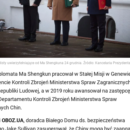
plomata Ma Shengkun pracował w Stałej Misji w Genewie
cie Kontroli Zbrojeń Ministerstwa Spraw Zagranicznyc
Republiki Ludowej, a w 2019 roku awansował na zastępc
Departamentu Kontroli Zbrojeń Ministerstwa Spraw
ych Chin.
i OBOZ.UA
, doradca Białego Domu ds. bezpieczeństwa
o Jake Sullivan zasugerował, że Chiny mogą być zaan