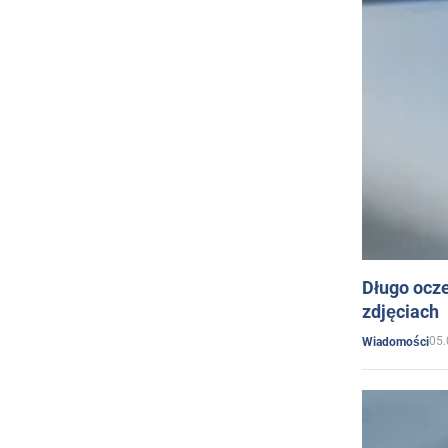
Długo ocz
zdjęciach
05.
Wiadomości