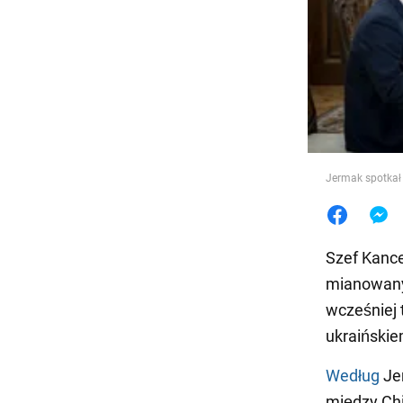
Jedzeni
Jermak spotkał
Szef Kance
mianowany
wcześniej 
ukraiński
Według
Je
między Chi