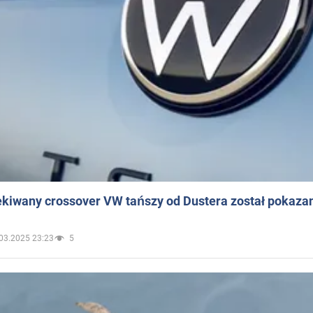
ekiwany crossover VW tańszy od Dustera został pokaza
03.2025 23:23
5