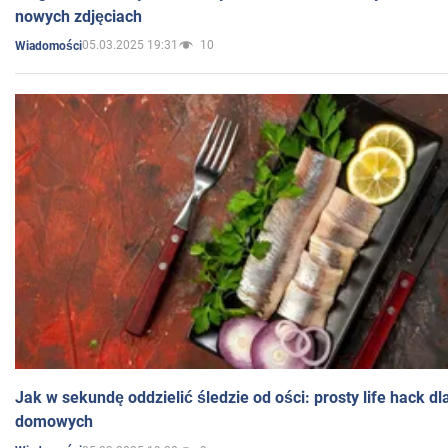
nowych zdjęciach
05.03.2025 19:31
10
Wiadomości
Jak w sekundę oddzielić śledzie od ości: prosty life hack d
domowych