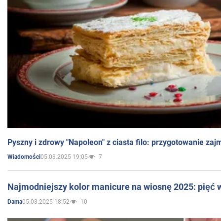
Pyszny i zdrowy "Napoleon" z ciasta filo: przygotowanie zaj
05.03.2025 19:05
7
Wiadomości
Najmodniejszy kolor manicure na wiosnę 2025: pięć
05.03.2025 18:52
10
Dama