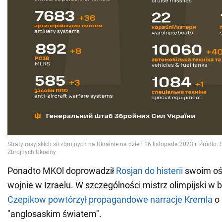
Ponadto MKOl doprowadził
Rosjan do histerii
swoim oś
wojnie w Izraelu. W szczególności mistrz olimpijski w bi
Czepikow powtórzył propagandowe narracje Kremla
o 
"anglosaskim światem".