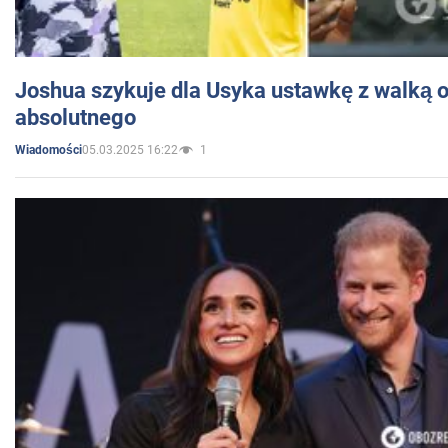
Joshua szykuje dla Usyka ustawkę z walką o 
absolutnego
05.03.2025 16:22
1
Wiadomości