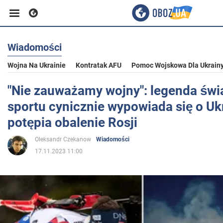
Wiadomości
Biznes
Wojna Na Ukrainie
Kontratak AFU
Pomoc Wojskowa Dla Ukrain
Sport
"Nie zauważamy wojny": legenda św
sportu cynicznie wypowiada się o Ukr
Rozrywka
potępia obalenie Rosji
Oleksandr Czekanow
Wiadomości
Życie
17.11.2023 11:00
Polityka
Społeczeństwo