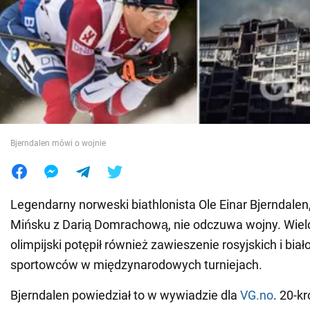
Wojna na Ukrainie
Świat
Jedzenie
Bjerndalen mówi o wojnie
Legendarny norweski biathlonista Ole Einar Bjerndalen
Mińsku z Darią Domrachową, nie odczuwa wojny. Wielo
olimpijski potępił również zawieszenie rosyjskich i biał
sportowców w międzynarodowych turniejach.
Bjerndalen powiedział to w wywiadzie dla
VG.no
. 20-k