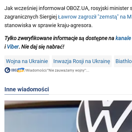
Jak wcześniej informował OBOZ.UA, rosyjski minister
zagranicznych Siergiej
Ławrow zagroził "zemstą" na 
stanowiska w sprawie kraju-agresora.
Tylko
zweryfikowane informacje są dostępne na
kanale
i
Viber
.
Nie daj się nabrać!
Wojna na Ukrainie
Inwazja Rosji na Ukrainę
Biathl
/
Wiadomości
/
"Nie zauważamy wojny":...
Inne wiadomości