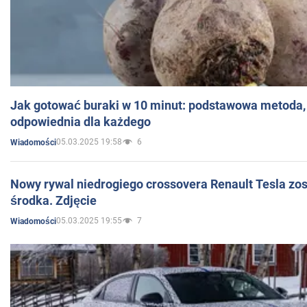
Jak gotować buraki w 10 minut: podstawowa metoda, 
odpowiednia dla każdego
05.03.2025 19:58
6
Wiadomości
Nowy rywal niedrogiego crossovera Renault Tesla zo
środka. Zdjęcie
05.03.2025 19:55
7
Wiadomości