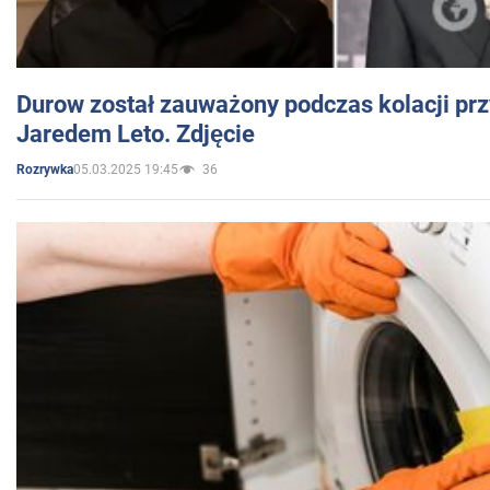
Durow został zauważony podczas kolacji prz
Jaredem Leto. Zdjęcie
05.03.2025 19:45
36
Rozrywka