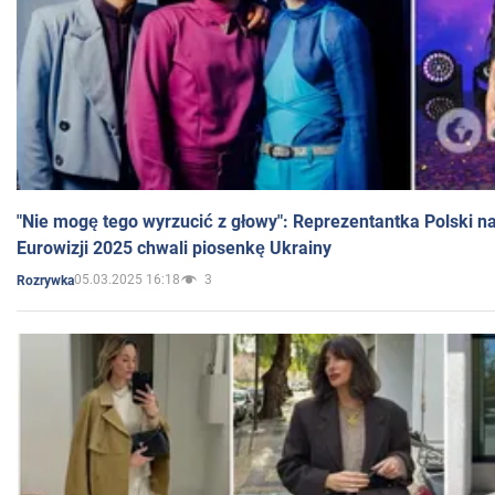
"Nie mogę tego wyrzucić z głowy": Reprezentantka Polski n
Eurowizji 2025 chwali piosenkę Ukrainy
05.03.2025 16:18
3
Rozrywka