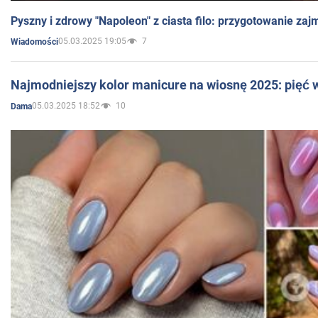
Pyszny i zdrowy "Napoleon" z ciasta filo: przygotowanie zaj
05.03.2025 19:05
7
Wiadomości
Najmodniejszy kolor manicure na wiosnę 2025: pięć
05.03.2025 18:52
10
Dama