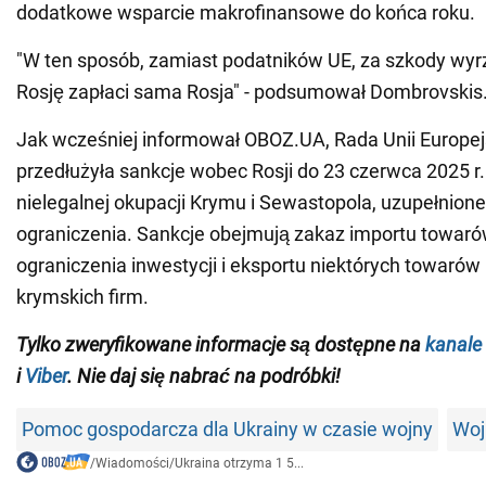
dodatkowe wsparcie makrofinansowe do końca roku.
"W ten sposób, zamiast podatników UE, za szkody wy
Rosję zapłaci sama Rosja" - podsumował Dombrovskis
Jak wcześniej informował OBOZ.UA, Rada Unii Europejs
przedłużyła sankcje wobec Rosji do 23 czerwca 2025 r
nielegalnej okupacji Krymu i Sewastopola, uzupełnione
ograniczenia. Sankcje obejmują zakaz importu towaró
ograniczenia inwestycji i eksportu niektórych towarów i
krymskich firm.
Tylko zweryfikowane informacje
są
dostępne
na
kanale
i
Viber
. Nie daj się nabrać na podróbki!
Pomoc gospodarcza dla Ukrainy w czasie wojny
Woj
/
Wiadomości
/
Ukraina otrzyma 1 5...