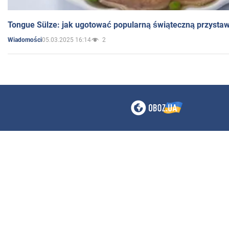
Tongue Sülze: jak ugotować popularną świąteczną przysta
05.03.2025 16:14
2
Wiadomości