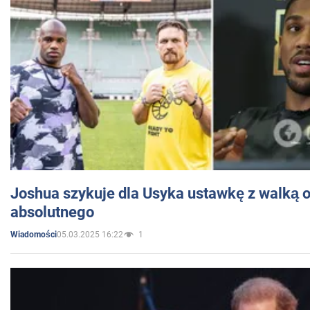
Joshua szykuje dla Usyka ustawkę z walką o 
absolutnego
05.03.2025 16:22
1
Wiadomości