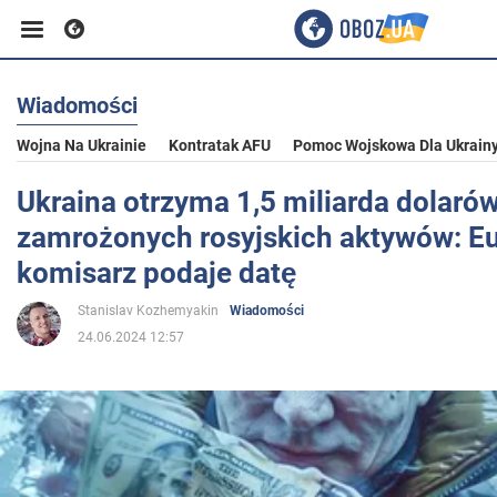
Wiadomości
Biznes
Wojna Na Ukrainie
Kontratak AFU
Pomoc Wojskowa Dla Ukrain
Sport
Ukraina otrzyma 1,5 miliarda dolarów
zamrożonych rosyjskich aktywów: Eu
Rozrywka
komisarz podaje datę
Stanislav Kozhemyakin
Wiadomości
Życie
24.06.2024 12:57
Polityka
Społeczeństwo