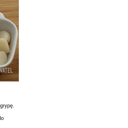
grypę.
do