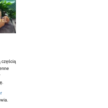
 częścią
cenne
y
ę.
r
wia.