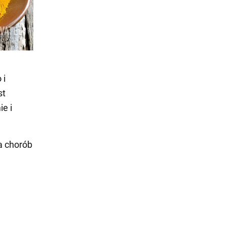
 i
st
e i
a chorób