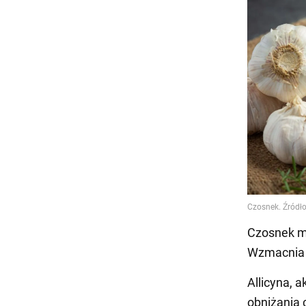
Czosnek ma
Wzmacnia u
Allicyna, 
obniżania c