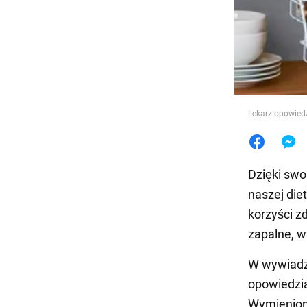
Jedzeni
Lekarz opowiedz
Dzięki sw
naszej die
korzyści z
zapalne, w
W wywiadzi
opowiedzi
Wymienione