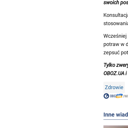
swoich pos
Konsultacj
stosowania
Wcześniej
potraw w d
zepsuć pot
Tylko zwer
OBOZ.UA i
Zdrowie
/
W
Inne wia