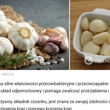
 silne właściwości przeciwbakteryjne i przeciwzapalne.
kład odpornościowy i pomaga zwalczać przeziębienia i 
aktywny składnik czosnku, jest znana ze swojej zdolności 
iśnienia krwi i poprawy krążenia krwi.