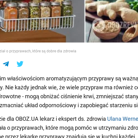
e
iał o przyprawach, które są dobre dla zdrowia
oim właściwościom aromatyzującym przyprawy są ważną
ty. Nie każdy jednak wie, że wiele przypraw ma również 
drowotne - mogą obniżać ciśnienie krwi, zmniejszać stan
zmacniać układ odpornościowy i zapobiegać starzeniu si
e dla OBOZ.UA lekarz i ekspert ds. zdrowia
Ulana Werne
ała o przyprawach, które mogą pomóc w utrzymaniu zdro
 przez lekarkę przyprawy znajdują się w kuchni każdej