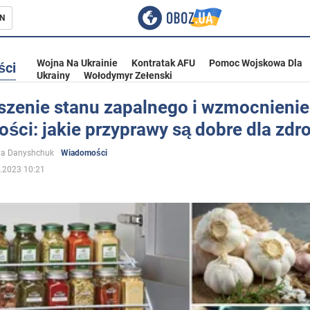
N
Wojna Na Ukrainie
Kontratak AFU
Pomoc Wojskowa Dla
ści
Ukrainy
Wołodymyr Zełenski
szenie stanu zapalnego i wzmocnienie
ści: jakie przyprawy są dobre dla zdr
ka
ya Danyshchuk
Wiadomości
.2023 10:21
eństwo
a Ukrainie