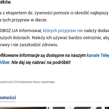
iłków.
a z ekspertem ds. żywności pomoże ci określić najlepsz
 tych przypraw w diecie.
 OBOZ.UA informował,
których przypraw nie
należy doda
użych ilościach. Należy ich używać bardzo ostrożnie, aby
rawy i nie zaszkodzić zdrowiu.
yfikowane informacje są dostępne na naszym
kanale Tel
Viber
. Nie daj się nabrać na podróbki!
iadomości
/
Zmniejszenie stanu zapalnego...
domości