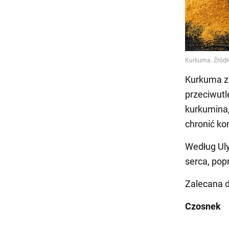
Kurkuma zn
przeciwut
kurkumina,
chronić ko
Według Uly
serca, pop
Zalecana 
Czosnek