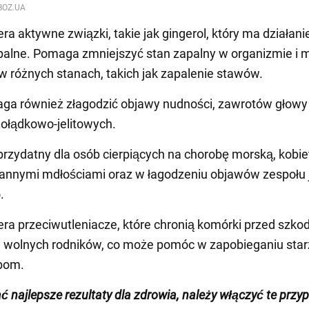
ra aktywne związki, takie jak gingerol, który ma działani
alne. Pomaga zmniejszyć stan zapalny w organizmie i 
w różnych stanach, takich jak zapalenie stawów.
ga również złagodzić objawy nudności, zawrotów głowy 
ołądkowo-jelitowych.
rzydatny dla osób cierpiących na chorobę morską, kobie
rannymi mdłościami oraz w łagodzeniu objawów zespołu j
.
era przeciwutleniacze, które chronią komórki przed szko
 wolnych rodników, co może pomóc w zapobieganiu star
obom.
ć najlepsze rezultaty dla zdrowia, należy włączyć te przy