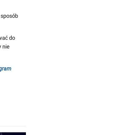
y sposób
wać do
 nie
egram