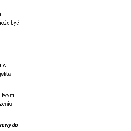
e
może być
i
t w
elita
dliwym
zeniu
prawy do