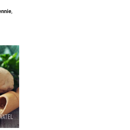
ennie
,