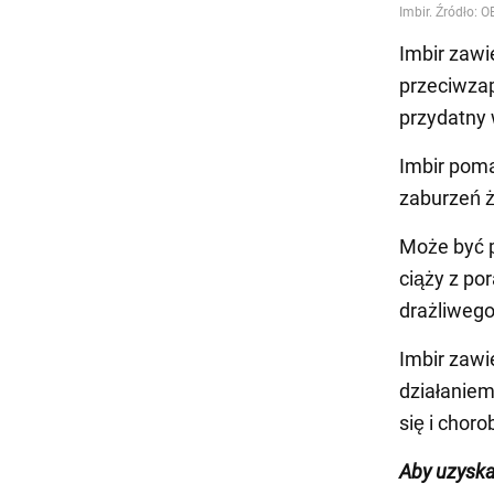
Imbir zawie
przeciwzap
przydatny 
Imbir poma
zaburzeń ż
Może być p
ciąży z po
drażliwego
Imbir zawi
działaniem
się i chor
Aby uzyska