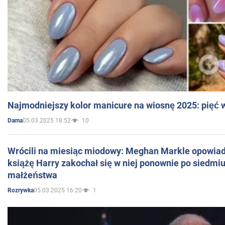
Najmodniejszy kolor manicure na wiosnę 2025: pięć
05.03.2025 18:52
10
Dama
Wrócili na miesiąc miodowy: Meghan Markle opowiada
książę Harry zakochał się w niej ponownie po siedmiu
małżeństwa
05.03.2025 16:20
1
Rozrywka