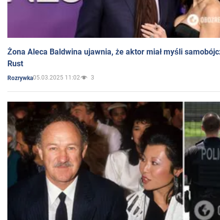
Żona Aleca Baldwina ujawnia, że aktor miał myśli samobójc
Rust
05.03.2025 11:02
3
Rozrywka