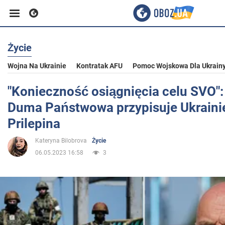
Życie
Biznes
Wojna Na Ukrainie
Kontratak AFU
Pomoc Wojskowa Dla Ukrain
Sport
"Konieczność osiągnięcia celu SVO":
Duma Państwowa przypisuje Ukraini
Rozrywka
Prilepina
Kateryna Bilobrova
Życie
Życie
06.05.2023 16:58
3
Polityka
Społeczeństwo