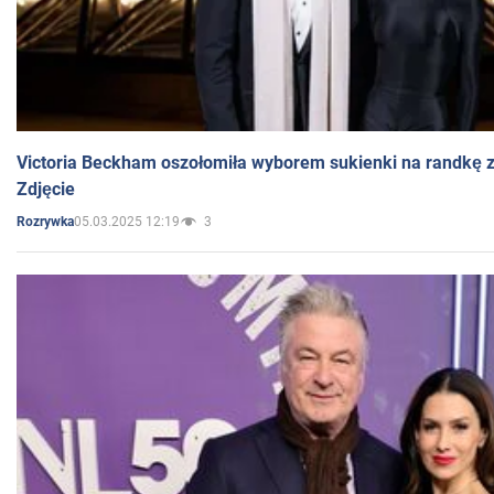
Victoria Beckham oszołomiła wyborem sukienki na randkę
Zdjęcie
05.03.2025 12:19
3
Rozrywka