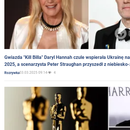
Gwiazda "Kill Billa" Daryl Hannah czule wspierała Ukrainę 
2025, a scenarzysta Peter Straughan przyszedł z niebiesko-
03.03.2025 09:14
4
Rozrywka