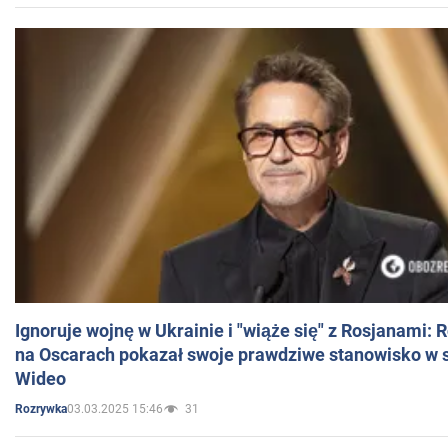
Ignoruje wojnę w Ukrainie i "wiąże się" z Rosjanami: 
na Oscarach pokazał swoje prawdziwe stanowisko w s
Wideo
03.03.2025 15:46
31
Rozrywka