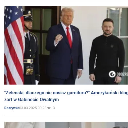
"Zełenski, dlaczego nie nosisz garnituru?" Amerykański blo
żart w Gabinecie Owalnym
03.03.2025 09:28
3
Rozrywka