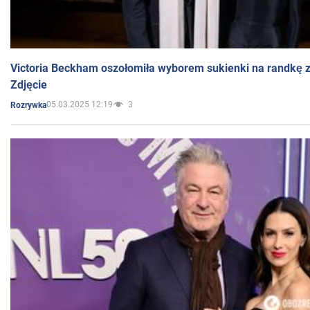
Victoria Beckham oszołomiła wyborem sukienki na randkę
Zdjęcie
05.03.2025 12:19
3
Rozrywka