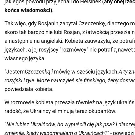
jakiegoś powodu przyjechali do Helsinek
(aby obejrzeć
końca wiadomości)
.
Tak więc, gdy Rosjanin zapytał Czeczenkę, dlaczego m
skoro tak bardzo nie lubi Rosjan, z łatwością przeszła 
a następnie na angielski. Kobieta zauważyła, że potra
językach, a jej rosyjscy "rozmówcy" nie potrafią nawet 
własnego języka.
"Jestem
Czeczenką i
mówię w sześciu językach.
A ty z
rosyjski i tyle. Może nauczyłeś się fińskiego, żeby dost
powiedziała kobieta.
W rozmowie kobieta przeszła również na język ukraińsk
radość, że Ukraińcy eliminują teraz okupantów.
"
Nie lubisz Ukraińców, bo wypuścili cię jak psa? I dlacz
zmieniła, kiedy wspomniałam o Ukraińcach?
" - powiedzi