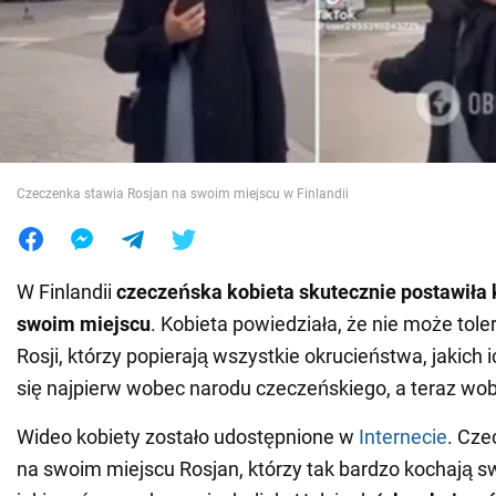
Wojna na Ukrainie
Świat
Jedzenie
Czeczenka stawia Rosjan na swoim miejscu w Finlandii
W Finlandii
czeczeńska kobieta skutecznie postawiła 
swoim miejscu
. Kobieta powiedziała, że nie może tol
Rosji, którzy popierają wszystkie okrucieństwa, jakich 
się najpierw wobec narodu czeczeńskiego, a teraz wo
Wideo kobiety zostało udostępnione w
Internecie
. Cze
na swoim miejscu Rosjan, którzy tak bardzo kochają swó