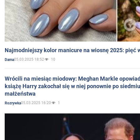
Najmodniejszy kolor manicure na wiosnę 2025: pięć
05.03.2025 18:52
10
Dama
Wrócili na miesiąc miodowy: Meghan Markle opowiada
książę Harry zakochał się w niej ponownie po siedmiu
małżeństwa
05.03.2025 16:20
1
Rozrywka