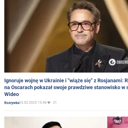
Ignoruje wojnę w Ukrainie i "wiąże się" z Rosjanami: 
na Oscarach pokazał swoje prawdziwe stanowisko w s
Wideo
03.03.2025 15:46
31
Rozrywka