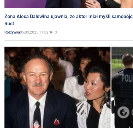
Żona Aleca Baldwina ujawnia, że aktor miał myśli samobójc
Rust
05.03.2025 11:02
3
Rozrywka