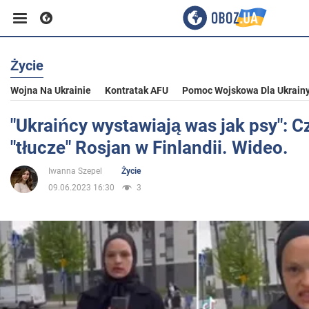
Życie
Biznes
Wojna Na Ukrainie
Kontratak AFU
Pomoc Wojskowa Dla Ukrain
Sport
"Ukraińcy wystawiają was jak psy": 
"tłucze" Rosjan w Finlandii. Wideo.
Rozrywka
Iwanna Szepel
Życie
09.06.2023 16:30
3
Życie
Polityka
Społeczeństwo