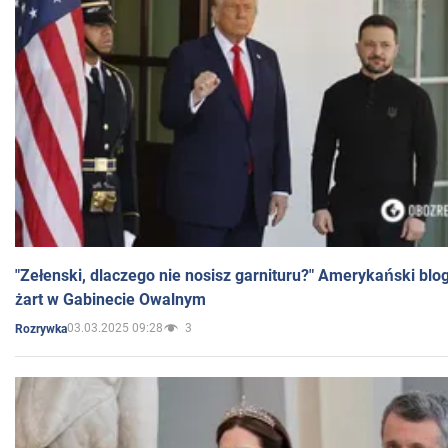
"Zełenski, dlaczego nie nosisz garnituru?" Amerykański blo
żart w Gabinecie Owalnym
03.03.2025 09:28
3
Rozrywka