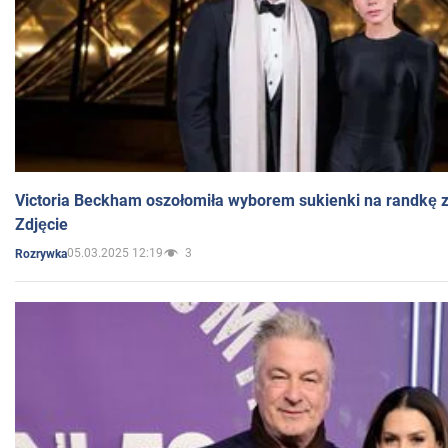
Victoria Beckham oszołomiła wyborem sukienki na randkę
Zdjęcie
05.03.2025 12:19
3
Rozrywka