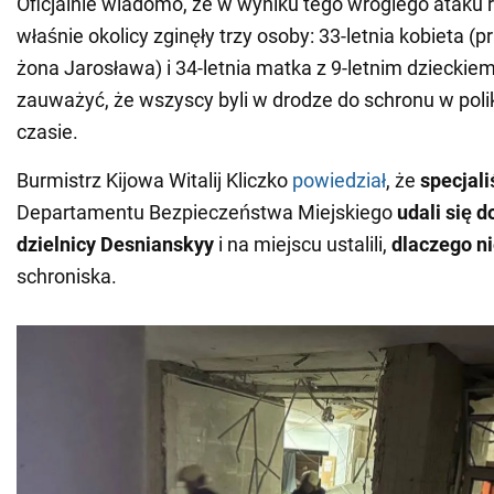
Oficjalnie wiadomo, że w wyniku tego wrogiego ataku 
właśnie okolicy zginęły trzy osoby: 33-letnia kobieta 
żona Jarosława) i 34-letnia matka z 9-letnim dzieckie
zauważyć, że wszyscy byli w drodze do schronu w poli
czasie.
Burmistrz Kijowa Witalij Kliczko
powiedział
, że
specjali
Departamentu Bezpieczeństwa Miejskiego
udali się d
dzielnicy Desnianskyy
i na miejscu ustalili,
dlaczego n
schroniska.