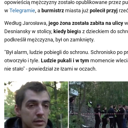
opowieścią mężczyzny zostało opublikowane przez pub
w
Telegramie
, a
burmistrz
miasta już
polecił przyj
rzeć
Według Jarosława,
jego żona została zabita na ulicy
w 
Desniansky w stolicy,
kiedy bieg
ła z dzieckiem do schr
podkreślił mężczyzna, był on zamknięty.
"Był alarm, ludzie pobiegli do schronu. Schronisko po pr
otworzyło i tyle.
Ludzie pukali i w tym
momencie wleciał
nie stało" - powiedział ze łzami w oczach.