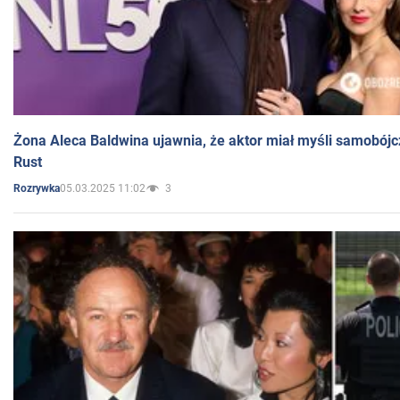
Żona Aleca Baldwina ujawnia, że aktor miał myśli samobójc
Rust
05.03.2025 11:02
3
Rozrywka