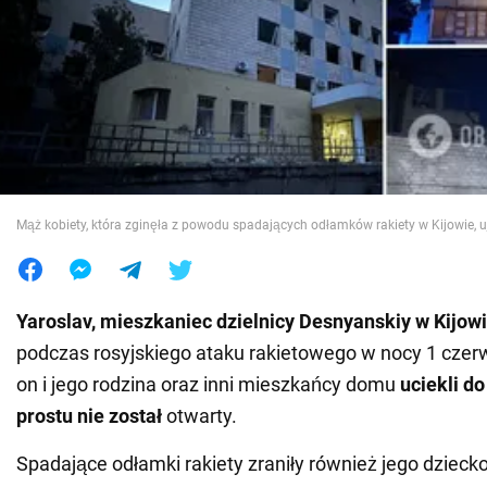
Wojna na Ukrainie
Świat
Jedzenie
Mąż kobiety, która zginęła z powodu spadających odłamków rakiety w Kijowie, uj
Yaroslav, mieszkaniec dzielnicy Desnyanskiy w Kijow
podczas rosyjskiego ataku rakietowego w nocy 1 czerw
on i jego rodzina oraz inni mieszkańcy domu
uciekli d
prostu nie został
otwarty.
Spadające odłamki rakiety zraniły również jego dzieck