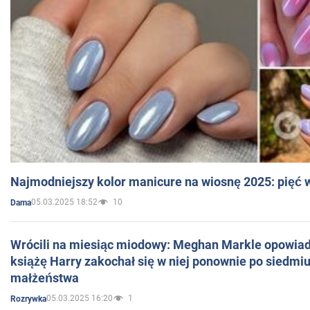
Najmodniejszy kolor manicure na wiosnę 2025: pięć
05.03.2025 18:52
10
Dama
Wrócili na miesiąc miodowy: Meghan Markle opowiada
książę Harry zakochał się w niej ponownie po siedmiu
małżeństwa
05.03.2025 16:20
1
Rozrywka