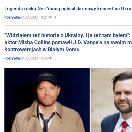
Legenda rocka Neil Young ogłosił darmowy koncert na Ukra
03.03.2025 19:21
1
Rozrywka
"Widziałem też historie z Ukrainy. I ja też tam byłem"
aktor Misha Collins postawił J.D. Vance'a na swoim m
kontrowersjach w Białym Domu
03.03.2025 15:55
5
Rozrywka