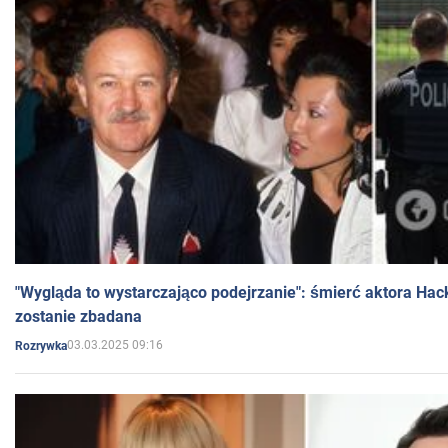
"Wygląda to wystarczająco podejrzanie": śmierć aktora Hac
zostanie zbadana
03.03.2025 09:16
Rozrywka