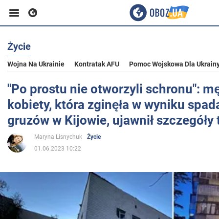
Życie
Biznes
Wojna Na Ukrainie
Kontratak AFU
Pomoc Wojskowa Dla Ukrain
Sport
"Po prostu nie otworzyli schronu": 
kobiety, która zginęła w wyniku spad
Rozrywka
gruzów w Kijowie, ujawnił szczegóły 
Maryna Lisnychuk
Życie
Życie
01.06.2023 10:22
Polityka
Społeczeństwo