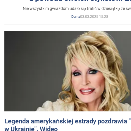
Nie wszystkim gwiazdom udało się trafić w dziesiątkę ze sw
03.03.2025 15:28
Dama
Legenda amerykańskiej estrady pozdrawia "br
w Ukrainie". Wideo