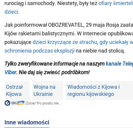
rurociąg i samochody. Niestety, były też
ofiary śmiertel
dzieci
.
Jak poinformował OBOZREVATEL, 29 maja Rosja zaat
Kijów rakietami balistycznymi. W Internecie opubliko
pokazujące
dzieci krzyczące ze strachu, gdy uciekały
schronienia podczas eksplozji
na niebie nad stolicą.
Tylko
zweryfikowane informacje na naszym
kanale Tel
Viber
. Nie daj się zwieść podróbkom!
Ostrzał
Wojna na
Wiadomości z Kijowa i
Kijowa
Ukrainie
regionu kijowskiego
/
Życie
/
"Po prostu nie...
Inne wiadomości