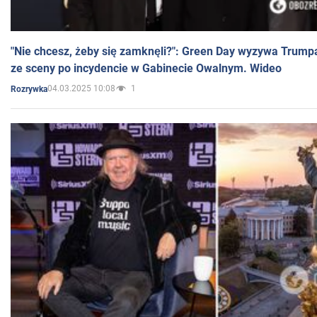
"Nie chcesz, żeby się zamknęli?": Green Day wyzywa Trump
ze sceny po incydencie w Gabinecie Owalnym. Wideo
04.03.2025 10:08
1
Rozrywka