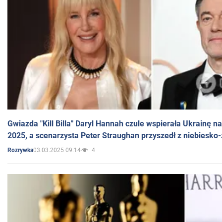
Gwiazda "Kill Billa" Daryl Hannah czule wspierała Ukrainę 
2025, a scenarzysta Peter Straughan przyszedł z niebiesko-
03.03.2025 09:14
4
Rozrywka