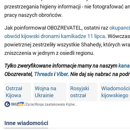
przestrzegania higieny informacji - nie fotografować a
pracy naszych obrońców.
Jak poinformował OBOZREVATEL, ostatni raz
okupanci
obwód kijowski dronami kamikadze 11 lipca
. Wówczas 
powietrznej zestrzeliły wszystkie Shahedy, których w
zniszczenia w jednym z osiedli regionu.
Tylko
zweryfikowane informacje mamy na naszym
kana
Obozrevatel,
Threads
i
Viber
. Nie daj się nabrać na podr
Ostrzał
Wojna na
Rosyjski
Wiadomości 
Kijowa
Ukrainie
ostrzał
kijowskiego
/
Życie
/
Rosja zaatakowała Kijów...
Inne wiadomości