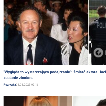
"Wygląda to wystarczająco podejrzanie": śmierć aktora Hac
zostanie zbadana
03.03.2025 09:16
Rozrywka