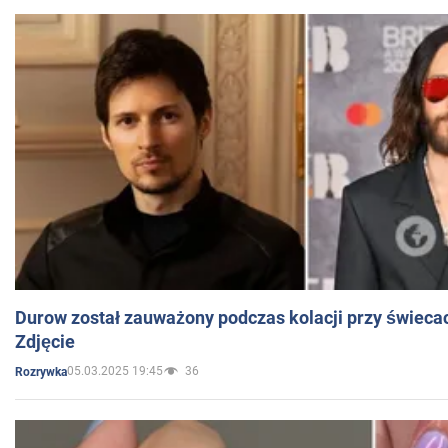
Durow został zauważony podczas kolacji przy świeca
Zdjęcie
05.03.2025 19:45
36
Rozrywka