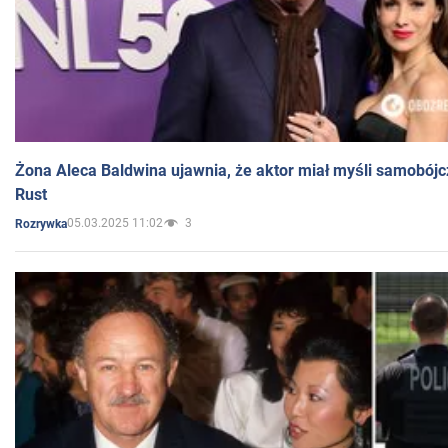
Żona Aleca Baldwina ujawnia, że aktor miał myśli samobójc
Rust
05.03.2025 11:02
3
Rozrywka