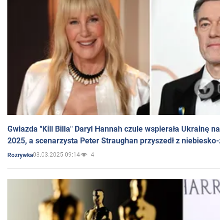
Gwiazda "Kill Billa" Daryl Hannah czule wspierała Ukrainę 
2025, a scenarzysta Peter Straughan przyszedł z niebiesko-
03.03.2025 09:14
4
Rozrywka