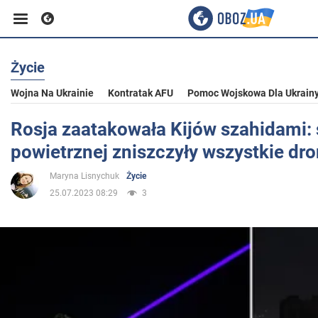
Życie
Biznes
Wojna Na Ukrainie
Kontratak AFU
Pomoc Wojskowa Dla Ukrain
Sport
Rosja zaatakowała Kijów szahidami: 
powietrznej zniszczyły wszystkie dr
Rozrywka
Maryna Lisnychuk
Życie
25.07.2023 08:29
3
Życie
Polityka
Społeczeństwo