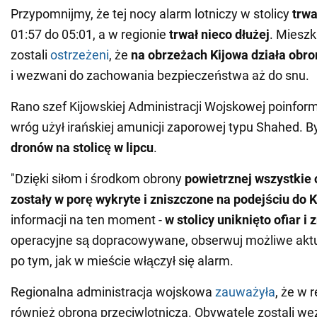
Przypomnijmy, że tej nocy alarm lotniczy w stolicy
trwa
01:57 do 05:01, a w regionie
trwał nieco dłużej
. Miesz
zostali
ostrzeżeni
, że
na obrzeżach Kijowa działa obr
i wezwani do zachowania bezpieczeństwa aż do snu.
Rano szef Kijowskiej Administracji Wojskowej poinfor
wróg użył irańskiej amunicji zaporowej typu Shahed. By
dronów na stolicę w lipcu
.
"Dzięki siłom i środkom obrony
powietrznej
wszystkie 
zostały w porę wykryte i zniszczone
na podejściu do 
informacji na ten moment -
w stolicy uniknięto ofiar i
operacyjne są dopracowywane, obserwuj możliwe aktual
po tym, jak w mieście włączył się alarm.
Regionalna administracja wojskowa
zauważyła
, że w 
również obrona przeciwlotnicza. Obywatele zostali w