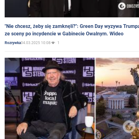
"Nie chcesz, żeby się zamknęli?": Green Day wyzywa Trump
ze sceny po incydencie w Gabinecie Owalnym. Wideo
04.03.2025 10:08
1
Rozrywka