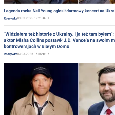
Legenda rocka Neil Young ogłosił darmowy koncert na Ukra
03.03.2025 19:21
1
Rozrywka
"Widziałem też historie z Ukrainy. I ja też tam byłem"
aktor Misha Collins postawił J.D. Vance'a na swoim m
kontrowersjach w Białym Domu
03.03.2025 15:55
5
Rozrywka