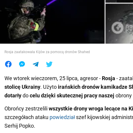
Wojna na Ukrainie
Świat
Jedzenie
Rosja zaatakowała Kijów za pomocą dronów Shahed
We wtorek wieczorem, 25 lipca, agresor -
Rosja
- zaata
stolicę Ukrainy
. Użyto
irańskich dronów kamikadze 
dotarły
do
celu dzięki skutecznej pracy naszej
obrony 
Obrońcy zestrzelili
wszystkie drony wroga lecące na K
szczegółach ataku
powiedział
szef kijowskiej administ
Serhij Popko.