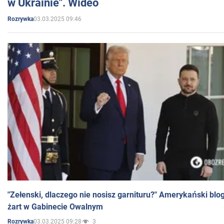
w Ukrainie". Wideo
03.03.2025 09:46
Rozrywka
"Zełenski, dlaczego nie nosisz garnituru?" Amerykański blo
żart w Gabinecie Owalnym
03.03.2025 09:28
3
Rozrywka