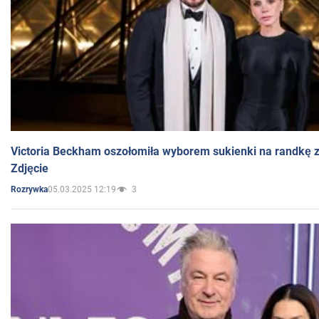
Victoria Beckham oszołomiła wyborem sukienki na randkę
Zdjęcie
05.03.2025 12:19
3
Rozrywka