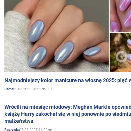
Najmodniejszy kolor manicure na wiosnę 2025: pięć
05.03.2025 18:52
10
Dama
Wrócili na miesiąc miodowy: Meghan Markle opowiada
książę Harry zakochał się w niej ponownie po siedmiu
małżeństwa
05.03.2025 16:20
1
Rozrywka