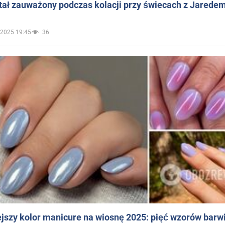
ał zauważony podczas kolacji przy świecach z Jaredem
.2025 19:45
36
jszy kolor manicure na wiosnę 2025: pięć wzorów barw