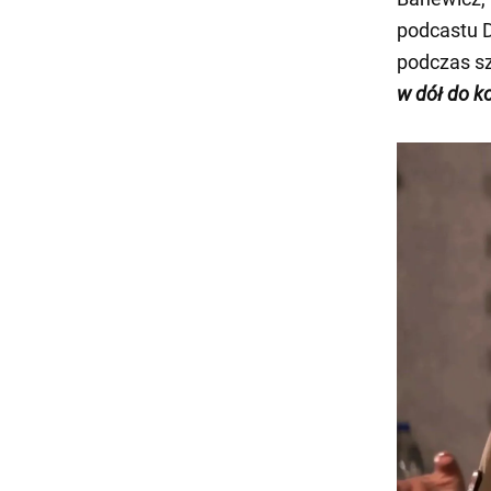
podcastu D
podczas sz
w dół do k