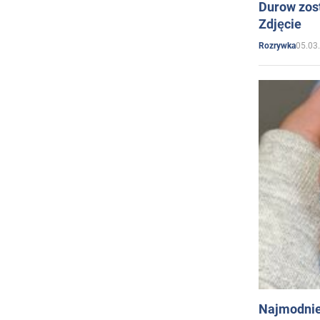
Durow zost
Zdjęcie
05.03
Rozrywka
Najmodnie