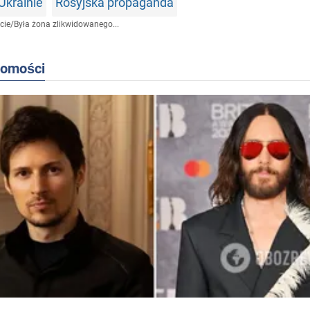
Ukrainie
Rosyjska propaganda
cie
/
Była żona zlikwidowanego...
domości