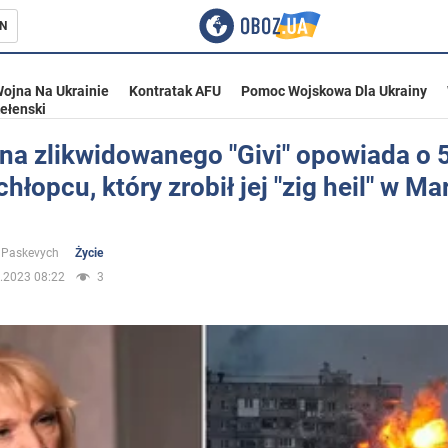
N
ojna Na Ukrainie
Kontratak AFU
Pomoc Wojskowa Dla Ukrainy
ełenski
na zlikwidowanego "Givi" opowiada o 
chłopcu, który zrobił jej "zig heil" w Ma
ka
 Paskevych
Życie
.2023 08:22
3
eństwo
a Ukrainie