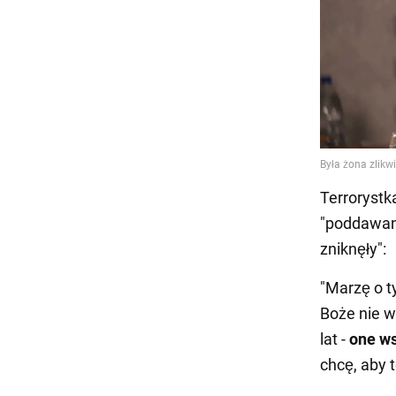
Terrorystk
"poddawane
zniknęły":
"Marzę o 
Boże nie w
lat -
one ws
chcę, aby t