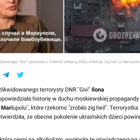
e
dowanego "Givi" opowiada o 5-letnim chłopcu, który zrobił jej "zig heil" w Mariupol
zlikwidowanego terrorysty DNR "Givi"
Ilona
powiedziała historię w duchu moskiewskiej propagandy
 Mari
upolu", które rzekomo "zrobiło zig heil". Terrorystka
stwierdziła, że obecne pokolenie ukraińskich dzieci powi
która cierpi na alkoholizm, wygłosiła te oświadczenia na