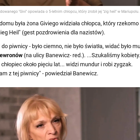
domu była żona Giviego widziała chłopca, który rzekomo
ieg Heil" (gest pozdrowienia dla nazistów).
 do piwnicy - było ciemno, nie było światła, widać było 
szewronów
(na ulicy Banewicz- red.). ...Szukaliśmy kobiety
hłopiec około pięciu lat... widzi mundur i robi zygzak.
m z tej piwnicy" - powiedział Banewicz.