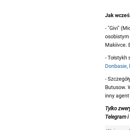
Jak wcześ
- "Givi" (M
osobistym 
Makiivce. 
- Tołstykh 
Donbasie, 
- Szczegół
Butusow. W
inny agent
Tylko zwer
Telegram i