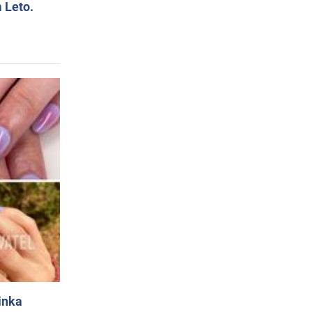
 Leto.
inka