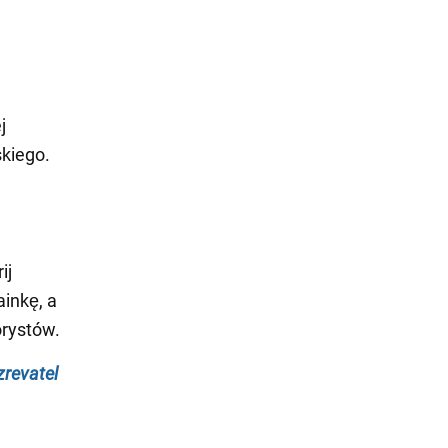
j
skiego.
ij
inkę, a
orystów.
revatel