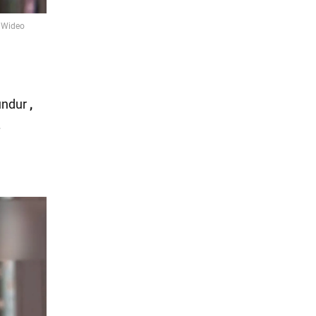
mundur
,
.