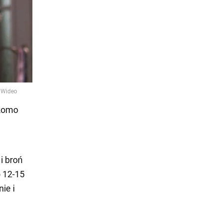
ekomo
i broń
o 12-15
ie i