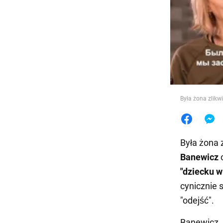
Jedzeni
Była żona zlikwi
Była żona 
Banewicz
o
"dziecku w
cynicznie 
"odejść".
Banewicz, 