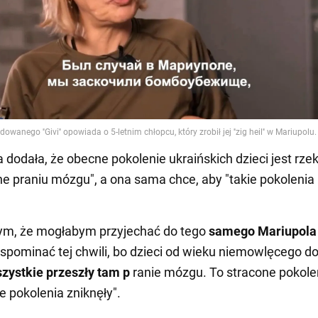
a dodała, że obecne pokolenie ukraińskich dzieci jest rz
 praniu mózgu", a ona sama chce, aby "takie pokolenia
tym, że mogłabym przyjechać do tego
samego Mariupola
spominać tej chwili, bo dzieci od wieku niemowlęcego d
zystkie przeszły tam p
ranie mózgu. To stracone pokolen
e pokolenia zniknęły".