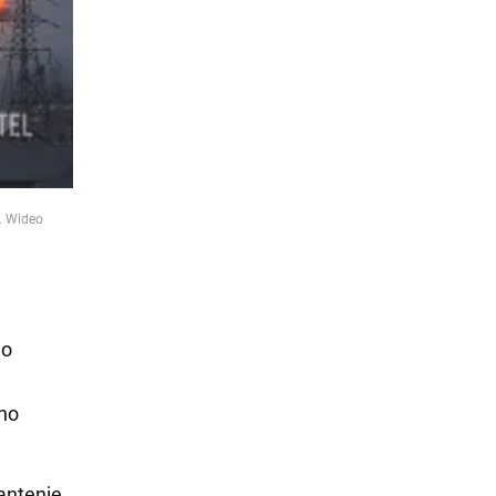
u. Wideo
 o
nno
 antenie