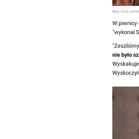
W piwnicy 
"wykonał S
"Zeszliśmy
nie było 
Wyskakuje c
Wyskoczyła