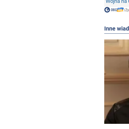
Wojna na 
/
Ży
Inne wia