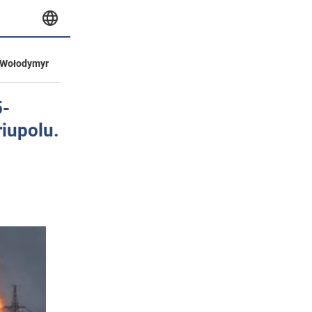
Wołodymyr
5-
riupolu.