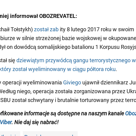
niej informował OBOZREVATEL:
ichaił Tołstykh)
został zab
ity 8 lutego 2017 roku w swoim
biurze w silnie strzeżonej bazie wojskowej w okupowane
Był on dowódcą somalijskiego batalionu 1 Korpusu Rosyj
stał się
dziewiątym przywódcą gangu terrorystycznego w
który został wyeliminowany w ciągu półtora roku
.
y operacji wyeliminowania
Giviego
ujawnił dziennikarz Jur
edług niego, operacja została zorganizowana przez Ukra
 SBU został schwytany i brutalnie torturowany przez terr
yfikowane informacje są dostępne na naszym kanale
Oboz
Viber
. Nie daj się nabrać!