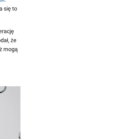
 się to
erację
dał, że
waż mogą