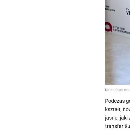
Podczas gd
kształt, n
jasne, jak
transfer t