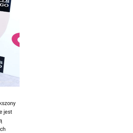
ększony
e jest
ą
ych