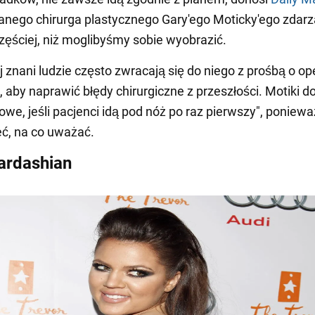
nego chirurga plastycznego Gary'ego Moticky'ego zdarza
zęściej, niż moglibyśmy sobie wyobrazić.
j znani ludzie często zwracają się do niego z prośbą o op
, aby naprawić błędy chirurgiczne z przeszłości. Motiki do
ypowe, jeśli pacjenci idą pod nóż po raz pierwszy", ponie
eć, na co uważać.
ardashian