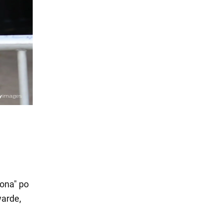
cona" po
warde,