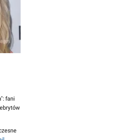
: fani
lebrytów
oczesne
il
.