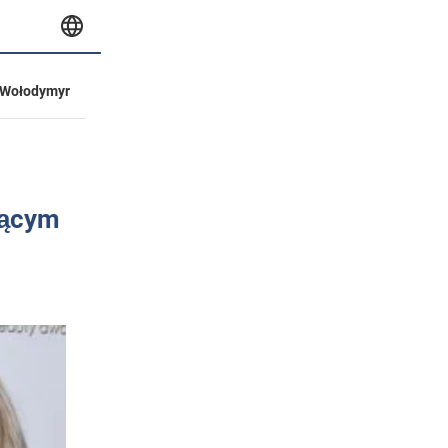
Wołodymyr
jącym