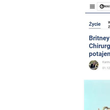
MAI
Biznes
W
Życie
Z
Sport
Britney
Chirurg
Rozryw
potaje
Życie
Karin
01.12
Polityka
Społecz
Wojna n
Świat