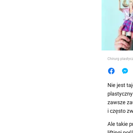
Jedzeni
Chirurg plasty
Nie jest ta
plastyczny
zawsze za
i często z
Ale takie 
liftingi p