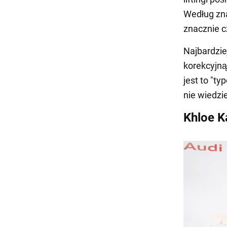
Według zna
znacznie c
Najbardzie
korekcyjną
jest to "t
nie wiedzi
Khloe K