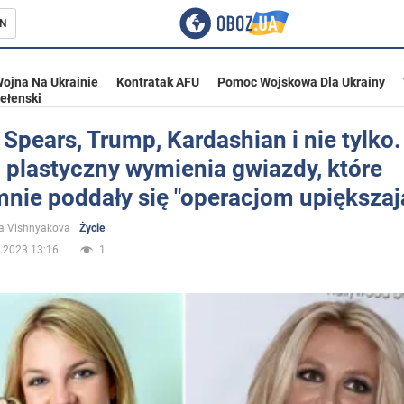
N
ojna Na Ukrainie
Kontratak AFU
Pomoc Wojskowa Dla Ukrainy
ełenski
 Spears, Trump, Kardashian i nie tylko.
 plastyczny wymienia gwiazdy, które
ka
mnie poddały się "operacjom upiększa
a Vishnyakova
Życie
.2023 13:16
1
eństwo
a Ukrainie