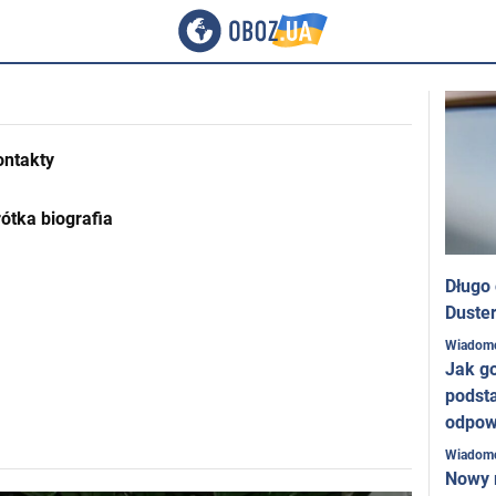
ontakty
ótka biografia
Długo
Duster
Wiadom
Jak g
podst
odpow
Wiadom
Nowy 