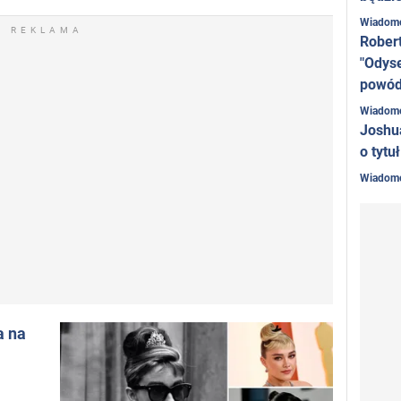
Wiadom
REKLAMA
Rober
"Odyse
powó
Wiadom
Joshu
o tytu
Wiadom
a na