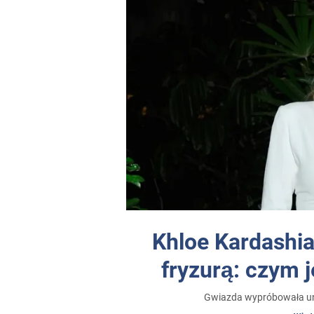
Khloe Kardashi
fryzurą: czym j
Gwiazda wypróbowała uni