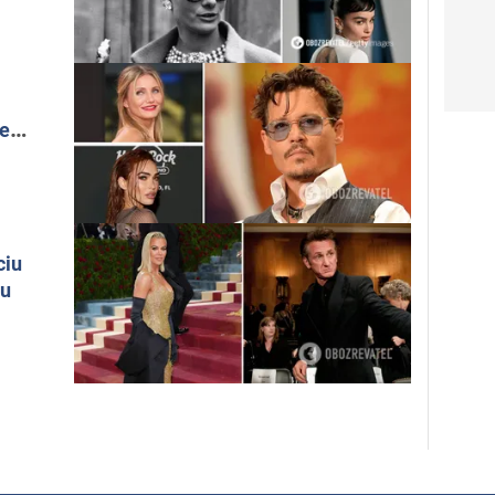
łe
ciu
iu