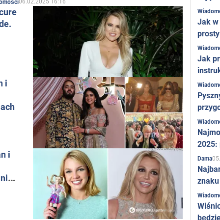
06.02.2025 16:16
omości
cure
Wiadom
Jak w 
de.
prost
Wiadom
Jak pr
instru
 i
Wiadom
Pyszny
iach
przygo
Wiadom
Najmo
2025:
n i
05
Dama
Najba
mnie
znaku
Wiadom
Wiśni
będzie