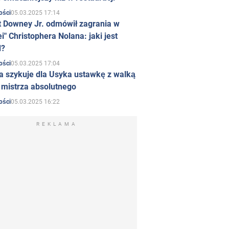
05.03.2025 17:14
ości
t Downey Jr. odmówił zagrania w
i" Christophera Nolana: jaki jest
d?
05.03.2025 17:04
ości
a szykuje dla Usyka ustawkę z walką
ł mistrza absolutnego
05.03.2025 16:22
ości
REKLAMA