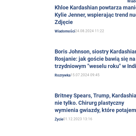
Wiad
Khloe Kardashian powtarza mani
Kylie Jenner, wspierając trend nu
Zdjęcie
24.08.2024 11:22
Wiadomości
Boris Johnson, siostry Kardashian
Rosjanie: jak goście bawią się na
trzydniowym "weselu roku" w Ind
15.07.2024 09:45
Rozrywka
Britney Spears, Trump, Kardashia
nie tylko. Chirurg plastyczny
wymienia gwiazdy, które potaje
poddały się "operacjom
01.12.2023 13:16
Życie
upiększającym