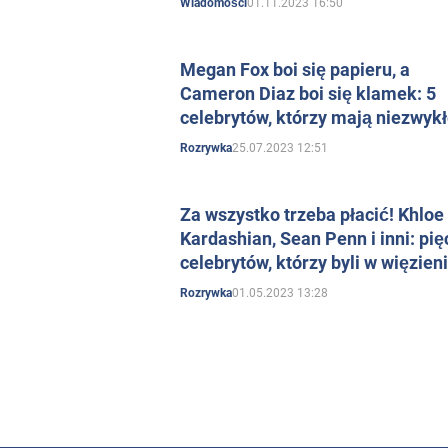
01.11.2023 16:50
Wiadomości
Megan Fox boi się papieru, a
Cameron Diaz boi się klamek: 5
celebrytów, którzy mają niezwyk
fobie
25.07.2023 12:51
Rozrywka
Za wszystko trzeba płacić! Khloe
Kardashian, Sean Penn i inni: pię
celebrytów, którzy byli w więzien
01.05.2023 13:28
Rozrywka