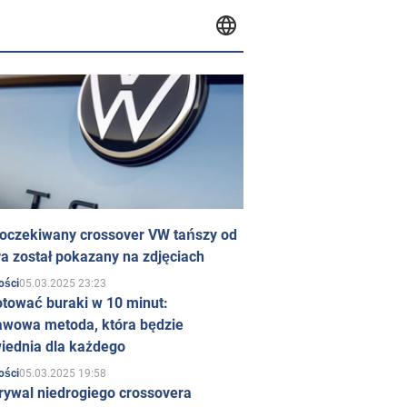
 oczekiwany crossover VW tańszy od
a został pokazany na zdjęciach
05.03.2025 23:23
ości
otować buraki w 10 minut:
awowa metoda, która będzie
iednia dla każdego
05.03.2025 19:58
ości
rywal niedrogiego crossovera