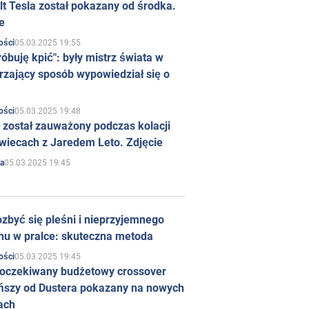
t Tesla został pokazany od środka.
e
05.03.2025 19:55
ości
róbuję kpić": były mistrz świata w
rzający sposób wypowiedział się o
05.03.2025 19:48
ości
 został zauważony podczas kolacji
wiecach z Jaredem Leto. Zdjęcie
05.03.2025 19:45
a
zbyć się pleśni i nieprzyjemnego
hu w pralce: skuteczna metoda
05.03.2025 19:45
ości
 oczekiwany budżetowy crossover
ńszy od Dustera pokazany na nowych
ach