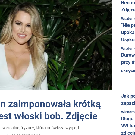
Renaul
Zdjęci
Wiadom
"Nie p
upoka
Usyku
Wiadom
Durow
przy ś
Rozrywk
Jak po
an zaimponowała krótką
zapac
Wiadom
est włoski bob. Zdjęcie
Długo
VW ta
wersalną fryzurę, która odświeża wygląd
zdjęci