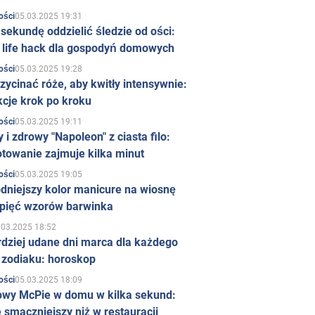
05.03.2025 19:31
ości
sekundę oddzielić śledzie od ości:
y life hack dla gospodyń domowych
05.03.2025 19:28
ości
zycinać róże, aby kwitły intensywnie:
kcje krok po kroku
05.03.2025 19:11
ości
 i zdrowy "Napoleon" z ciasta filo:
towanie zajmuje kilka minut
05.03.2025 19:05
ości
dniejszy kolor manicure na wiosnę
 pięć wzorów barwinka
.03.2025 18:52
rdziej udane dni marca dla każdego
 zodiaku: horoskop
05.03.2025 18:09
ości
owy McPie w domu w kilka sekund:
 smaczniejszy niż w restauracji