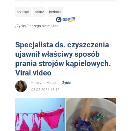
przesąd
zakaz
herbata
/
Życie
/
Dlaczego nie można...
Specjalista ds. czyszczenia
ujawnił właściwy sposób
prania strojów kąpielowych.
Viral video
Kateryna Malay
Życie
03.05.2024 15:42