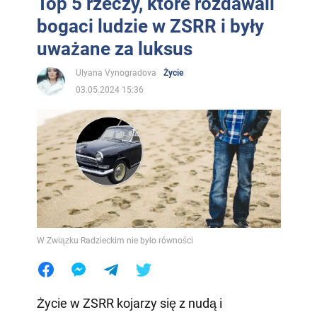
Top 5 rzeczy, które rozdawali
bogaci ludzie w ZSRR i były
uważane za luksus
Ulyana Vynogradova
Życie
03.05.2024 15:36
W Związku Radzieckim nie było równości
Życie w ZSRR kojarzy się z nudą i