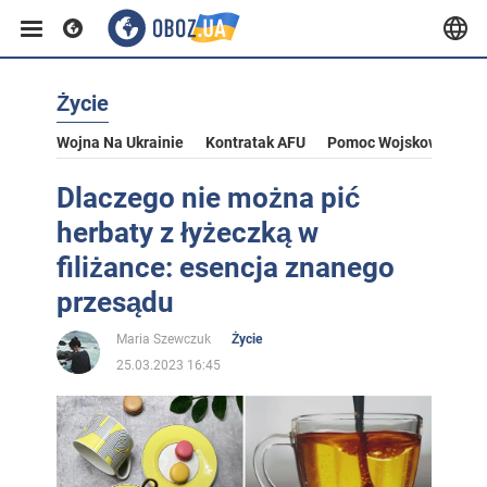
Życie
Wojna Na Ukrainie
Kontratak AFU
Pomoc Wojskowa Dla U
Dlaczego nie można pić
herbaty z łyżeczką w
filiżance: esencja znanego
przesądu
Maria Szewczuk
Życie
25.03.2023 16:45