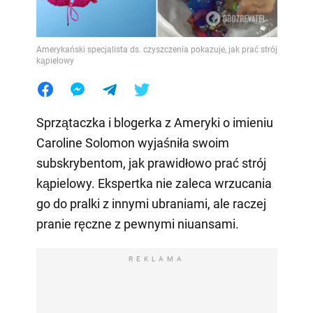
Amerykański specjalista ds. czyszczenia pokazuje, jak prać strój
kąpielowy
Sprzątaczka i blogerka z Ameryki o imieniu
Caroline Solomon wyjaśniła swoim
subskrybentom, jak prawidłowo prać strój
kąpielowy. Ekspertka nie zaleca wrzucania
go do pralki z innymi ubraniami, ale raczej
pranie ręczne z pewnymi niuansami.
REKLAMA