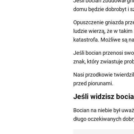
Jeśli bocian zbudował gn
domu będzie dobrobyt i s
Opuszczenie gniazda prze
ludzie wierzą, że w taki
katastrofa. Możliwe są n
Jeśli bocian przenosi swoj
znak, który zwiastuje pro
Nasi przodkowie twierdzil
przed piorunami.
Jeśli widzisz boci
Bocian na niebie był uwa
długo oczekiwanych dobr