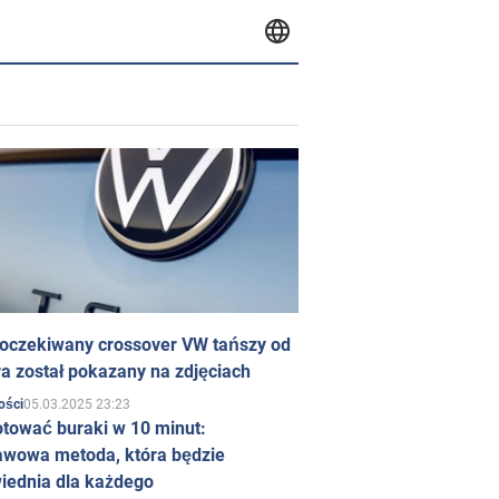
 oczekiwany crossover VW tańszy od
a został pokazany na zdjęciach
05.03.2025 23:23
ości
otować buraki w 10 minut:
awowa metoda, która będzie
iednia dla każdego