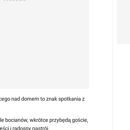
ącego nad domem to znak spotkania z
le bocianów, wkrótce przybędą goście,
ści i radosny nastrój.