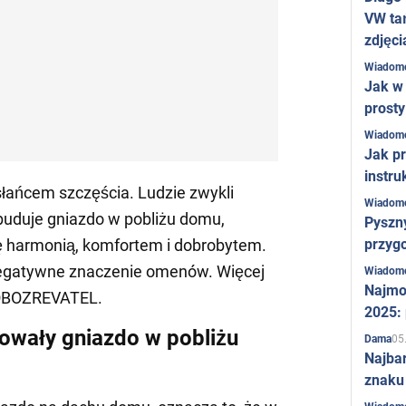
VW ta
zdjęci
Wiadom
Jak w 
prost
Wiadom
Jak pr
instru
łańcem szczęścia. Ludzie zwykli
Wiadom
zbuduje gniazdo w pobliżu domu,
Pyszny
przygo
ię harmonią, komfortem i dobrobytem.
 negatywne znaczenie omenów. Więcej
Wiadom
Najmo
 OBOZREVATEL.
2025:
dowały gniazdo w pobliżu
05
Dama
Najba
znaku