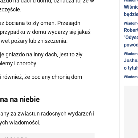
iazdo na dachu domu, oznacza to, że w
Wiadom
Wiśni
zczęście.
będzie
z bociana to zły omen. Przesądni
Wiadom
Rober
m przypadku w domu wydarzy się jakaś
"Odyse
awet pożary lub zniszczenia.
powó
e gniazdo na inny dach, jest to zły
Wiadom
Joshu
blemy i choroby.
o tytu
i również, że bociany chronią dom
Wiadom
ana na niebie
żany za zwiastun radosnych wydarzeń i
ych wiadomości.
REKLAMA