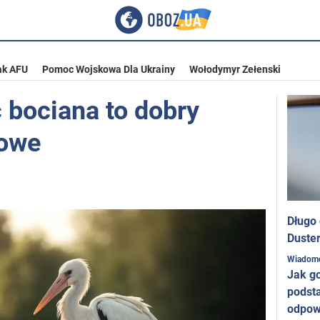
ak AFU
Pomoc Wojskowa Dla Ukrainy
Wołodymyr Zełenski
 bociana to dobry
dowe
Długo
Duster
Wiadom
Jak g
podst
odpow