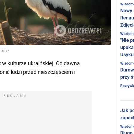
Wiadom
Nowy 
Renaul
Zdjęci
Wiadom
"Nie p
upoka
y znak
Usyku
 w kulturze ukraińskiej. Od dawna
Wiadom
Durow
onić ludzi przed nieszczęściem i
przy ś
Rozrywk
REKLAMA
Jak po
zapac
Wiadom
Długo