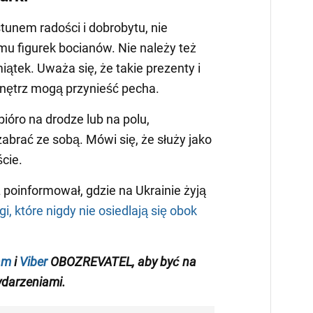
tunem radości i dobrobytu, nie
u figurek bocianów. Nie należy też
ątek. Uważa się, że takie prezenty i
ętrz mogą przynieść pecha.
pióro na drodze lub na polu,
zabrać ze sobą. Mówi się, że służy jako
ście.
oinformował, gdzie na Ukrainie żyją
i, które nigdy nie osiedlają się obok
am
i
Viber
OBOZREVATEL
, aby być na
darzeniami
.