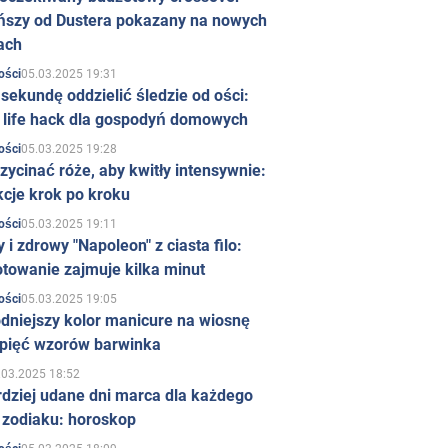
ńszy od Dustera pokazany na nowych
ach
05.03.2025 19:31
ości
sekundę oddzielić śledzie od ości:
y life hack dla gospodyń domowych
05.03.2025 19:28
ości
zycinać róże, aby kwitły intensywnie:
kcje krok po kroku
05.03.2025 19:11
ości
 i zdrowy "Napoleon" z ciasta filo:
towanie zajmuje kilka minut
05.03.2025 19:05
ości
dniejszy kolor manicure na wiosnę
 pięć wzorów barwinka
.03.2025 18:52
rdziej udane dni marca dla każdego
 zodiaku: horoskop