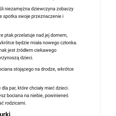
eśli niezamężna dziewczyna zobaczy
ce spotka swoje przeznaczenie i
że ptak przelatuje nad jej domem,
 wkrótce będzie miała nowego członka.
ak jest źródłem ciekawego
rzynoszą dzieci.
bociana stojącego na drodze, wkrótce
 dla par, które chciały mieć dzieci.
ysz bociana na niebie, powinieneś
ać rodzicami.
urki