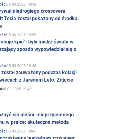
05.03.2025 19:58
ości
rywal niedrogiego crossovera
t Tesla został pokazany od środka.
e
05.03.2025 19:55
ości
róbuję kpić": były mistrz świata w
rzający sposób wypowiedział się o
05.03.2025 19:48
ości
 został zauważony podczas kolacji
wiecach z Jaredem Leto. Zdjęcie
05.03.2025 19:45
a
zbyć się pleśni i nieprzyjemnego
hu w pralce: skuteczna metoda
05.03.2025 19:45
ości
 oczekiwany budżetowy crossover