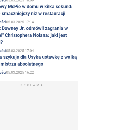
05.03.2025 18:09
ości
owy McPie w domu w kilka sekund:
 smaczniejszy niż w restauracji
05.03.2025 17:14
ości
t Downey Jr. odmówił zagrania w
i" Christophera Nolana: jaki jest
d?
05.03.2025 17:04
ości
a szykuje dla Usyka ustawkę z walką
ł mistrza absolutnego
05.03.2025 16:22
ości
REKLAMA