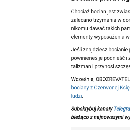
Chociaż bocian jest zwias
zalecano trzymania w dom
nikomu dawać takich pami
elementy wyposażenia wn
Jeśli znajdziesz bocianie 
powinieneś je podnieść i 
talizman i przynosi szczę
Wcześniej OBOZREVATEL p
bociany z Czerwonej Księg
ludzi
.
Subskrybuj kanały
Telegr
bieżąco z
najnowszymi wy