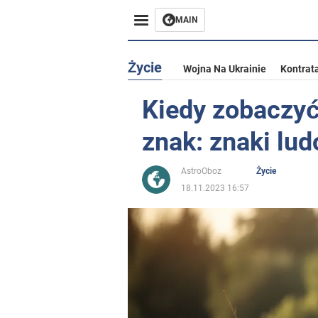
MAIN
Życie
Wojna Na Ukrainie
Kontrat
Kiedy zobaczyć
znak: znaki lu
AstroOboz
Życie
18.11.2023 16:57