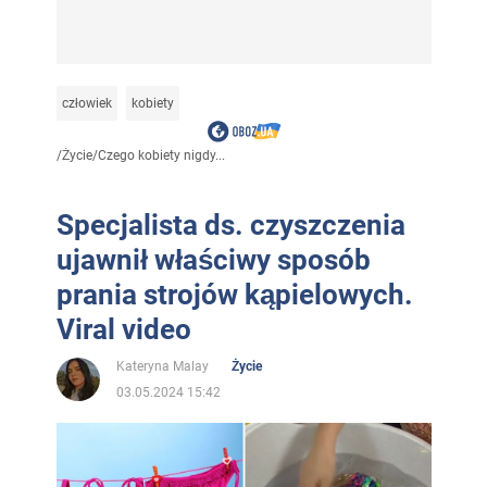
człowiek
kobiety
/
Życie
/
Czego kobiety nigdy...
Specjalista ds. czyszczenia
ujawnił właściwy sposób
prania strojów kąpielowych.
Viral video
Kateryna Malay
Życie
03.05.2024 15:42