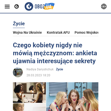
Życie
Wojna Na Ukrainie
Kontratak AFU
Pomoc Wojskowa Dla U
Czego kobiety nigdy nie
mówią mężczyznom: ankieta
ujawnia interesujące sekrety
Nadiya Danyshchuk
Życie
28.03.2023 18:20