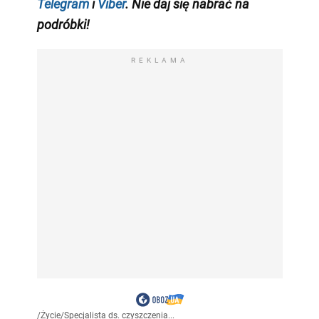
Telegram
i
Viber
. Nie daj się nabrać na
podróbki!
REKLAMA
/
Życie
/
Specjalista ds. czyszczenia...