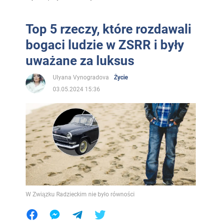
Top 5 rzeczy, które rozdawali
bogaci ludzie w ZSRR i były
uważane za luksus
Ulyana Vynogradova
Życie
03.05.2024 15:36
W Związku Radzieckim nie było równości