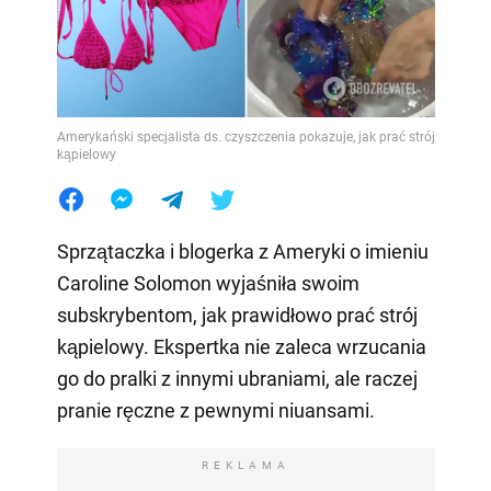
Amerykański specjalista ds. czyszczenia pokazuje, jak prać strój
kąpielowy
Sprzątaczka i blogerka z Ameryki o imieniu
Caroline Solomon wyjaśniła swoim
subskrybentom, jak prawidłowo prać strój
kąpielowy. Ekspertka nie zaleca wrzucania
go do pralki z innymi ubraniami, ale raczej
pranie ręczne z pewnymi niuansami.
REKLAMA