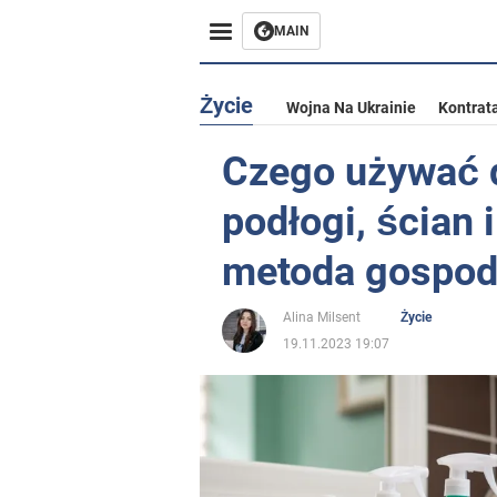
MAIN
Życie
Wojna Na Ukrainie
Kontrat
Czego używać 
podłogi, ścian i
metoda gospo
Alina Milsent
Życie
19.11.2023 19:07