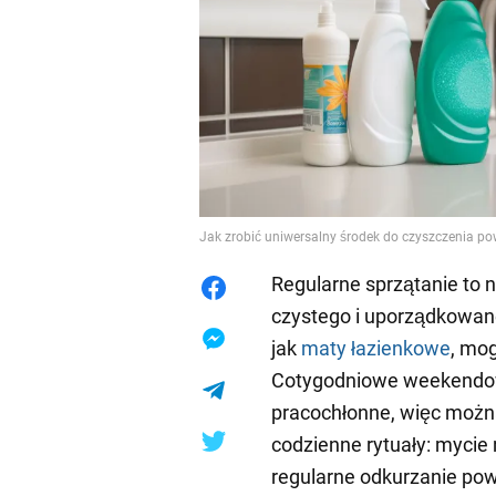
Jak zrobić uniwersalny środek do czyszczenia p
Regularne sprzątanie to n
czystego i uporządkowane
jak
maty łazienkowe
, mog
Cotygodniowe weekendowe
pracochłonne, więc możn
codzienne rytuały: mycie
regularne odkurzanie powi