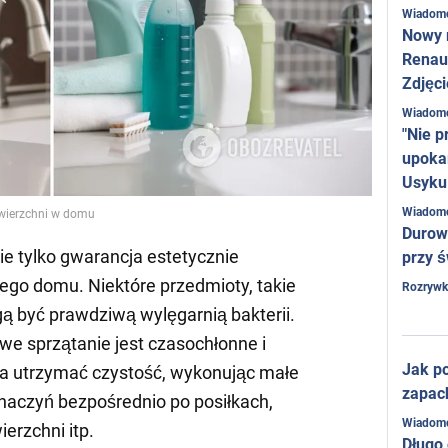
Wiadom
Nowy 
Renaul
Zdjęci
Wiadom
"Nie p
upoka
Usyku
Wiadom
owierzchni w domu
Durow
ie tylko gwarancja estetycznie
przy ś
go domu. Niektóre przedmioty, takie
Rozrywk
ą być prawdziwą wylęgarnią bakterii.
 sprzątanie jest czasochłonne i
Jak po
a utrzymać czystość, wykonując małe
zapac
 naczyń bezpośrednio po posiłkach,
Wiadom
erzchni itp.
Długo