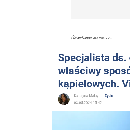
/
Życie
/
Czego używać do...
Specjalista ds.
właściwy sposó
kąpielowych. Vi
Kateryna Malay
Życie
03.05.2024 15:42