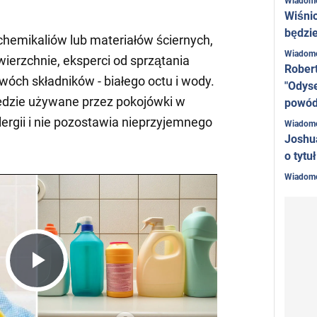
Wiadom
Wiśni
będzie
hemikaliów lub materiałów ściernych,
Wiadom
ierzchnie, eksperci od sprzątania
Rober
óch składników - białego octu i wody.
"Odyse
ędzie używane przez pokojówki w
powó
ergii i nie pozostawia nieprzyjemnego
Wiadom
Joshu
o tytu
Wiadom
Play