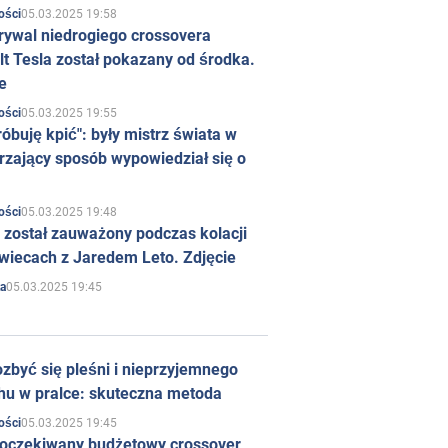
05.03.2025 19:58
ości
rywal niedrogiego crossovera
t Tesla został pokazany od środka.
e
05.03.2025 19:55
ości
róbuję kpić": były mistrz świata w
rzający sposób wypowiedział się o
05.03.2025 19:48
ości
 został zauważony podczas kolacji
wiecach z Jaredem Leto. Zdjęcie
05.03.2025 19:45
a
zbyć się pleśni i nieprzyjemnego
hu w pralce: skuteczna metoda
05.03.2025 19:45
ości
 oczekiwany budżetowy crossover