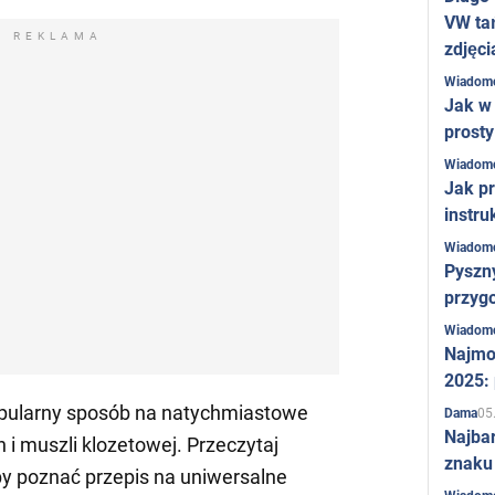
VW ta
REKLAMA
zdjęci
Wiadom
Jak w 
prost
Wiadom
Jak pr
instru
Wiadom
Pyszny
przygo
Wiadom
Najmo
2025:
opularny sposób na natychmiastowe
05
Dama
Najba
n i muszli klozetowej. Przeczytaj
znaku
y poznać przepis na uniwersalne