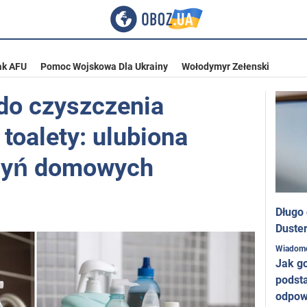
ak AFU
Pomoc Wojskowa Dla Ukrainy
Wołodymyr Zełenski
do czyszczenia
 toalety: ulubiona
dyń domowych
Długo
Duster
Wiadom
Jak g
podst
odpow