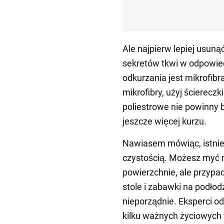
Ale najpierw lepiej usuną
sekretów tkwi w odpowie
odkurzania jest mikrofibra
mikrofibry, użyj ściereczk
poliestrowe nie powinny
jeszcze więcej kurzu.
Nawiasem mówiąc, istniej
czystością. Możesz myć n
powierzchnie, ale przypa
stole i zabawki na podłod
nieporządnie. Eksperci od
kilku ważnych życiowych