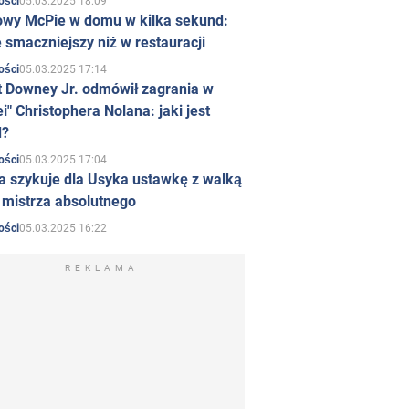
05.03.2025 18:09
ości
owy McPie w domu w kilka sekund:
 smaczniejszy niż w restauracji
05.03.2025 17:14
ości
t Downey Jr. odmówił zagrania w
i" Christophera Nolana: jaki jest
d?
05.03.2025 17:04
ości
a szykuje dla Usyka ustawkę z walką
ł mistrza absolutnego
05.03.2025 16:22
ości
REKLAMA