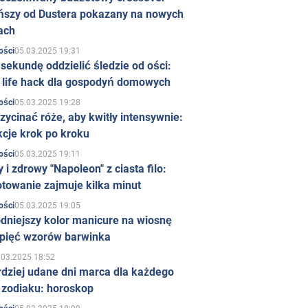
ńszy od Dustera pokazany na nowych
ach
05.03.2025 19:31
ości
sekundę oddzielić śledzie od ości:
y life hack dla gospodyń domowych
05.03.2025 19:28
ości
zycinać róże, aby kwitły intensywnie:
kcje krok po kroku
05.03.2025 19:11
ości
 i zdrowy "Napoleon" z ciasta filo:
towanie zajmuje kilka minut
05.03.2025 19:05
ości
dniejszy kolor manicure na wiosnę
 pięć wzorów barwinka
.03.2025 18:52
rdziej udane dni marca dla każdego
 zodiaku: horoskop