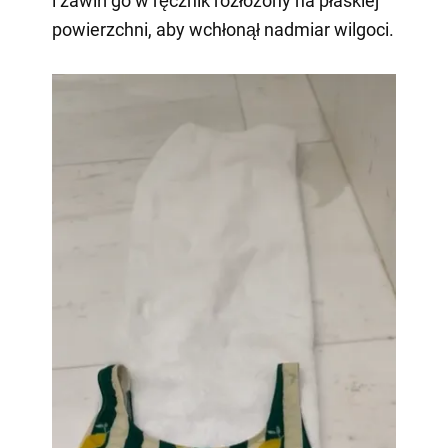
i zawiń go w ręcznik rozłożony na płaskiej
powierzchni, aby wchłonął nadmiar wilgoci.