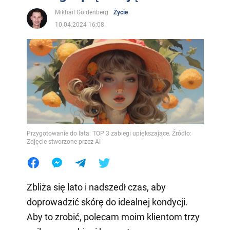
Mikhail Goldenberg
Życie
10.04.2024 16:08
Przygotowanie do lata: TOP 3 zabiegi upiększające. Źródło:
Zdjęcie stworzone przez AI
Zbliża się lato i nadszedł czas, aby
doprowadzić skórę do idealnej kondycji.
Aby to zrobić, polecam moim klientom trzy