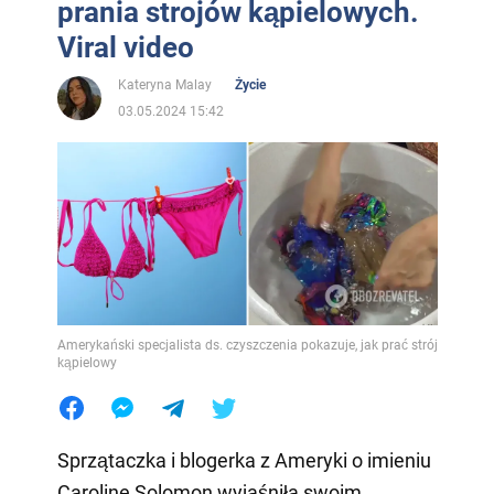
prania strojów kąpielowych.
Viral video
Kateryna Malay
Życie
03.05.2024 15:42
Amerykański specjalista ds. czyszczenia pokazuje, jak prać strój
kąpielowy
Sprzątaczka i blogerka z Ameryki o imieniu
Caroline Solomon wyjaśniła swoim