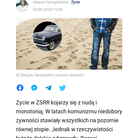
Ulyana Vynogradova
Życie
03.05.2024 15:36
W Związku Radzieckim nie było równości
Życie w ZSRR kojarzy się z nudą i
monotonią. W latach komunizmu niedobory
żywności stawiały wszystkich na pozornie
równej stopie. Jednak w rzeczywistości