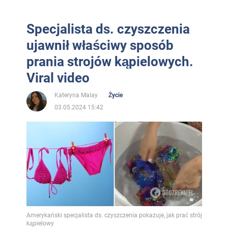
Specjalista ds. czyszczenia
ujawnił właściwy sposób
prania strojów kąpielowych.
Viral video
Kateryna Malay
Życie
03.05.2024 15:42
Amerykański specjalista ds. czyszczenia pokazuje, jak prać strój
kąpielowy