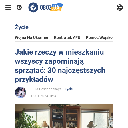
Życie
Wojna Na Ukrainie
Kontratak AFU
Pomoc Wojskowa Dla U
Jakie rzeczy w mieszkaniu
wszyscy zapominają
sprzątać: 30 najczęstszych
przykładów
Julia Peschanskaya
Życie
18.01.2024 16:31