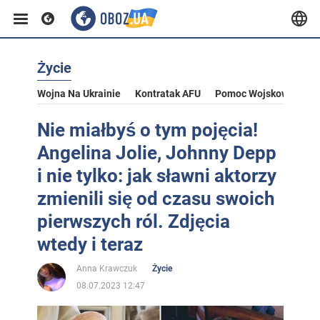
Życie
Wojna Na Ukrainie
Kontratak AFU
Pomoc Wojskowa Dla U
Nie miałbyś o tym pojęcia!
Angelina Jolie, Johnny Depp
i nie tylko: jak sławni aktorzy
zmienili się od czasu swoich
pierwszych ról. Zdjęcia
wtedy i teraz
Anna Krawczuk
Życie
08.07.2023 12:47