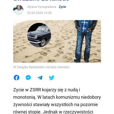
Ulyana Vynogradova
Życie
03.05.2024 15:36
W Związku Radzieckim nie było równości
Życie w ZSRR kojarzy się z nudą i
monotonią. W latach komunizmu niedobory
żywności stawiały wszystkich na pozornie
równej stopie. Jednak w rzeczywistości