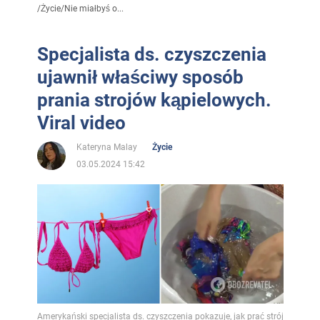
/
Życie
/
Nie miałbyś o...
Specjalista ds. czyszczenia
ujawnił właściwy sposób
prania strojów kąpielowych.
Viral video
Kateryna Malay
Życie
03.05.2024 15:42
Amerykański specjalista ds. czyszczenia pokazuje, jak prać strój