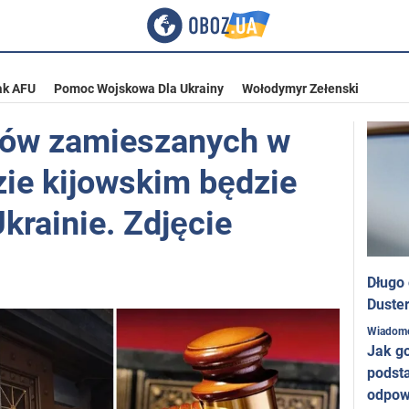
ak AFU
Pomoc Wojskowa Dla Ukrainy
Wołodymyr Zełenski
ów zamieszanych w
ie kijowskim będzie
krainie. Zdjęcie
Długo
Duster
Wiadom
Jak g
podst
odpow