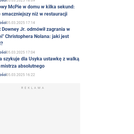
05.03.2025 18:09
ości
owy McPie w domu w kilka sekund:
 smaczniejszy niż w restauracji
05.03.2025 17:14
ości
t Downey Jr. odmówił zagrania w
i" Christophera Nolana: jaki jest
d?
05.03.2025 17:04
ości
a szykuje dla Usyka ustawkę z walką
ł mistrza absolutnego
05.03.2025 16:22
ości
REKLAMA