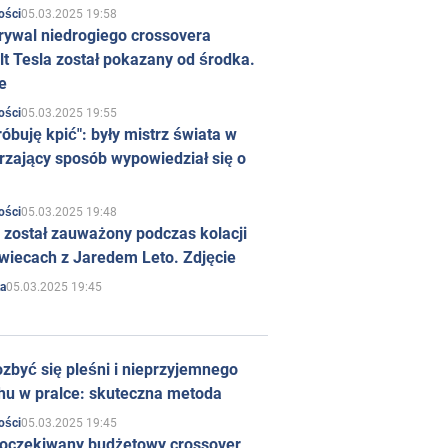
05.03.2025 19:58
ości
rywal niedrogiego crossovera
t Tesla został pokazany od środka.
e
05.03.2025 19:55
ości
róbuję kpić": były mistrz świata w
rzający sposób wypowiedział się o
05.03.2025 19:48
ości
 został zauważony podczas kolacji
wiecach z Jaredem Leto. Zdjęcie
05.03.2025 19:45
a
zbyć się pleśni i nieprzyjemnego
hu w pralce: skuteczna metoda
05.03.2025 19:45
ości
 oczekiwany budżetowy crossover