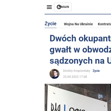
MAIN
Życie
Wojna Na Ukrainie
Kontrat
Dwóch okupant
gwałt w obwodz
sądzonych na U
Dmitriy Kropivnitsky
Życie
25.09.2023 17:08