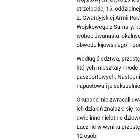
strzeleckiej 15. oddzieln
2. Gwardyjskiej Armii Po
Wojskowego z Samary, któ
wobec dwunastu lokalny
obwodu kijowskiego" - po
Według śledztwa, przestę
których mieszkały młode 
paszportowych. Następnie
napastowali je seksualni
Okupanci nie zwracali uwa
ich działań znalazła się ko
dwie inne nieletnie dziew
Łącznie w wyniku przestę
12 osób.