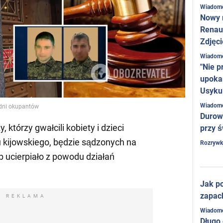
Wiadom
Nowy 
Renaul
Zdjęci
Wiadom
"Nie p
upoka
Usyku
Wiadom
odni okupantów
Durow
, którzy gwałcili kobiety i dzieci
przy ś
 kijowskiego, będzie sądzonych na
Rozrywk
b ucierpiało z powodu działań
Jak po
zapac
REKLAMA
Wiadom
Długo