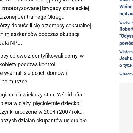
Wiadom
Wiśni
ej zmotoryzowanej brygady strzeleckiej
będzie
łączonej Centralnego Okręgu
Wiadom
rzy dopuścili się przemocy seksualnej
Rober
ch mieszkańców podczas okupacji
"Odyse
dała NPU.
powó
Wiadom
pcy celowo zidentyfikowali domy, w
Joshu
kobiety podczas kontroli
o tytu
 włamali się do ich domów i
Wiadom
e na muszce.
gi na ich wiek czy stan. Wśród ofiar
bieta w ciąży, pięcioletnie dziecko i
czynki urodzone w 2004 i 2007 roku.
pczych działań okupantów ucierpiało