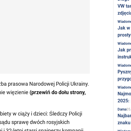
VW ta
zdjęci
Wiadom
Jak w 
prost
Wiadom
Jak pr
instru
Wiadom
Pyszny
przygo
ba prasowa Narodowej Policji Ukrainy.
Wiadom
ie więzienie
(przewiń do dołu strony,
Najmo
2025:
05
Dama
obiety w ciąży i dzieci: Śledczy Policji
Najba
 sądu sprawę dwóch rosyjskich
znaku
 i 32-letni starsi snajperzy kompanii