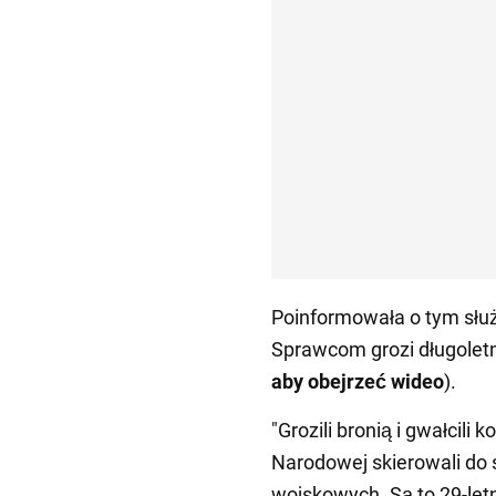
Poinformowała o tym służ
Sprawcom grozi długoletn
aby obejrzeć wideo
).
"Grozili bronią i gwałcili k
Narodowej skierowali do
wojskowych. Są to 29-letni