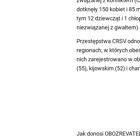
związanej z konfliktem (C
dotknęły 150 kobiet i 85 m
tym 12 dziewcząt i 1 chł
niezwiązanej z gwałtem).
Przestępstwa CRSV odno
regionach, w których obec
nich zarejestrowano w o
(55), kijowskim (52) i ch
Jak donosi OBOZREVATEL,