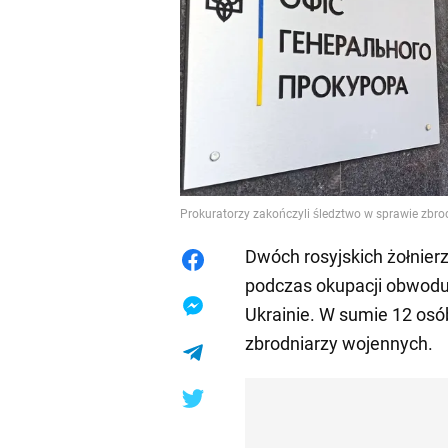
Prokuratorzy zakończyli śledztwo w sprawie zbr
Dwóch rosyjskich żołnierzy
podczas okupacji obwodu
Ukrainie. W sumie 12 osó
zbrodniarzy wojennych.