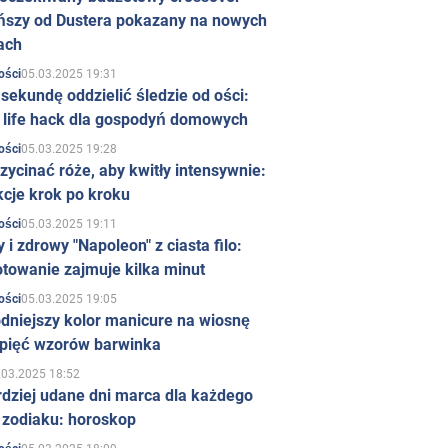
ńszy od Dustera pokazany na nowych
ach
05.03.2025 19:31
ości
sekundę oddzielić śledzie od ości:
y life hack dla gospodyń domowych
05.03.2025 19:28
ości
zycinać róże, aby kwitły intensywnie:
kcje krok po kroku
05.03.2025 19:11
ości
 i zdrowy "Napoleon" z ciasta filo:
towanie zajmuje kilka minut
05.03.2025 19:05
ości
dniejszy kolor manicure na wiosnę
 pięć wzorów barwinka
.03.2025 18:52
rdziej udane dni marca dla każdego
 zodiaku: horoskop