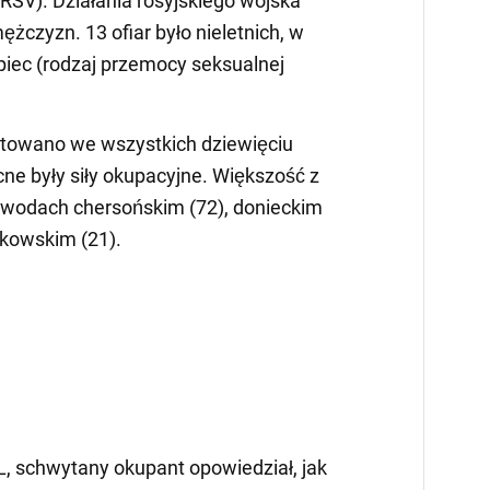
RSV). Działania rosyjskiego wojska
ężczyzn. 13 ofiar było nieletnich, w
opiec (rodzaj przemocy seksualnej
towano we wszystkich dziewięciu
ne były siły okupacyjne. Większość z
bwodach chersońskim (72), donieckim
arkowskim (21).
 schwytany okupant opowiedział, jak