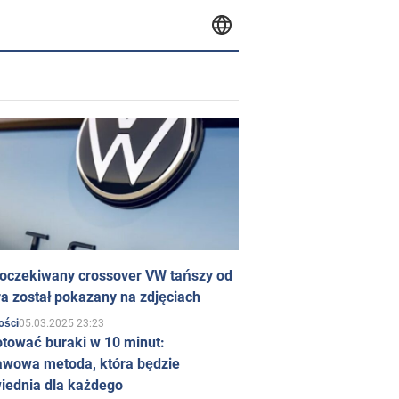
 oczekiwany crossover VW tańszy od
a został pokazany na zdjęciach
05.03.2025 23:23
ości
otować buraki w 10 minut:
awowa metoda, która będzie
iednia dla każdego