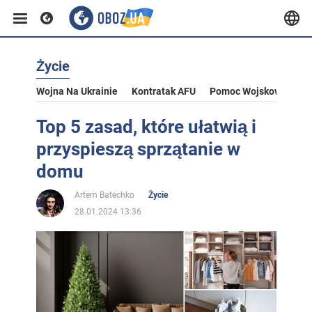
Życie
Wojna Na Ukrainie
Kontratak AFU
Pomoc Wojskowa Dla U
Top 5 zasad, które ułatwią i
przyspieszą sprzątanie w
domu
Artem Batechko
Życie
28.01.2024 13:36