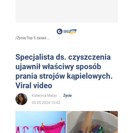
/
Życie
/
Top 5 zasad ...
Specjalista ds. czyszczenia
ujawnił właściwy sposób
prania strojów kąpielowych.
Viral video
Kateryna Malay
Życie
03.05.2024 15:42