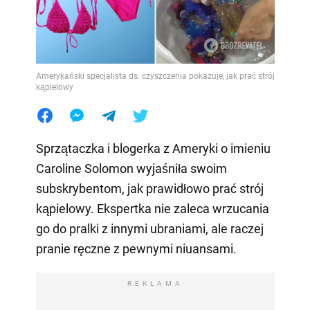
Amerykański specjalista ds. czyszczenia pokazuje, jak prać strój
kąpielowy
Sprzątaczka i blogerka z Ameryki o imieniu
Caroline Solomon wyjaśniła swoim
subskrybentom, jak prawidłowo prać strój
kąpielowy. Ekspertka nie zaleca wrzucania
go do pralki z innymi ubraniami, ale raczej
pranie ręczne z pewnymi niuansami.
REKLAMA