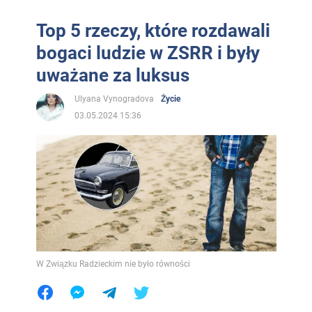
Top 5 rzeczy, które rozdawali
bogaci ludzie w ZSRR i były
uważane za luksus
Ulyana Vynogradova
Życie
03.05.2024 15:36
W Związku Radzieckim nie było równości