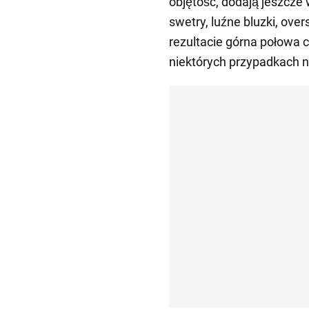
objętość, dodają jeszcze 
swetry, luźne bluzki, over
rezultacie górna połowa c
niektórych przypadkach na