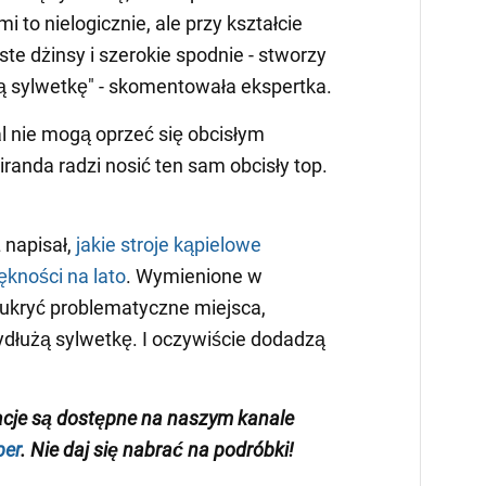
 to nielogicznie, ale przy kształcie
roste dżinsy i szerokie spodnie - stworzy
ą sylwetkę" - skomentowała ekspertka.
 nie mogą oprzeć się obcisłym
randa radzi nosić ten sam obcisły top.
napisał,
jakie stroje kąpielowe
ękności na lato
. Wymienione w
ukryć problematyczne miejsca,
wydłużą sylwetkę. I oczywiście dodadzą
acje są dostępne na naszym kanale
ber
. Nie daj się nabrać na podróbki!