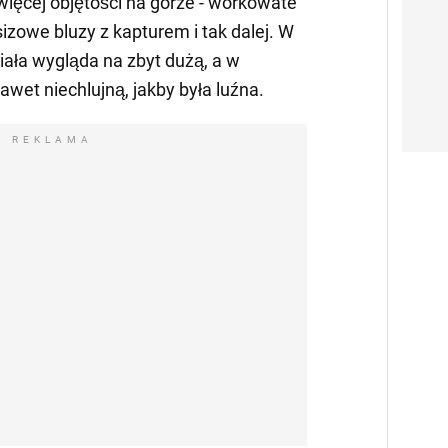
więcej objętości na górze - workowate
sizowe bluzy z kapturem i tak dalej. W
iała wygląda na zbyt dużą, a w
wet niechlujną, jakby była luźna.
REKLAMA