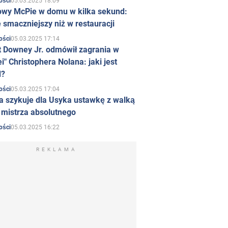
05.03.2025 18:09
ości
owy McPie w domu w kilka sekund:
 smaczniejszy niż w restauracji
05.03.2025 17:14
ości
t Downey Jr. odmówił zagrania w
i" Christophera Nolana: jaki jest
d?
05.03.2025 17:04
ości
a szykuje dla Usyka ustawkę z walką
ł mistrza absolutnego
05.03.2025 16:22
ości
REKLAMA