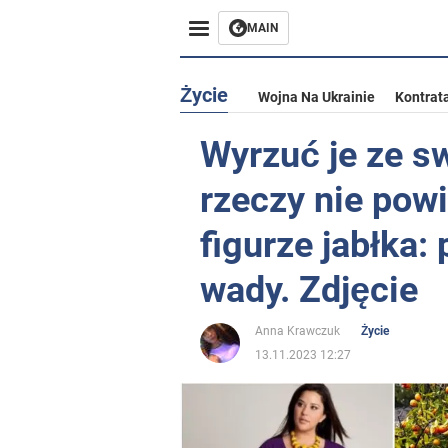
MAIN
Życie
Wojna Na Ukrainie
Kontrat
Wyrzuć je ze sw
rzeczy nie powi
figurze jabłka:
wady. Zdjęcie
Anna Krawczuk
Życie
13.11.2023 12:27