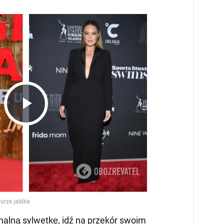
Play
Video
alną sylwetkę, idź na przekór swoim