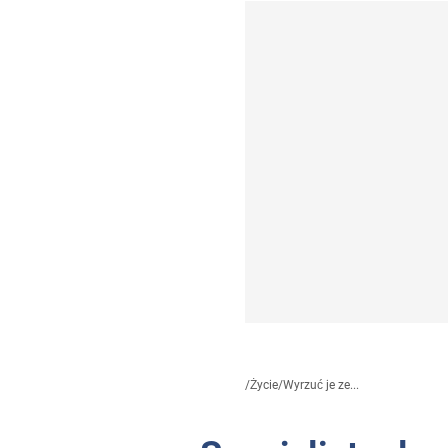
/
Życie
/
Wyrzuć je ze...