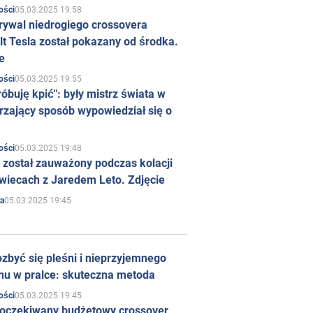
05.03.2025 19:58
ości
rywal niedrogiego crossovera
t Tesla został pokazany od środka.
e
05.03.2025 19:55
ości
róbuję kpić": były mistrz świata w
rzający sposób wypowiedział się o
05.03.2025 19:48
ości
 został zauważony podczas kolacji
wiecach z Jaredem Leto. Zdjęcie
05.03.2025 19:45
a
zbyć się pleśni i nieprzyjemnego
hu w pralce: skuteczna metoda
05.03.2025 19:45
ości
 oczekiwany budżetowy crossover