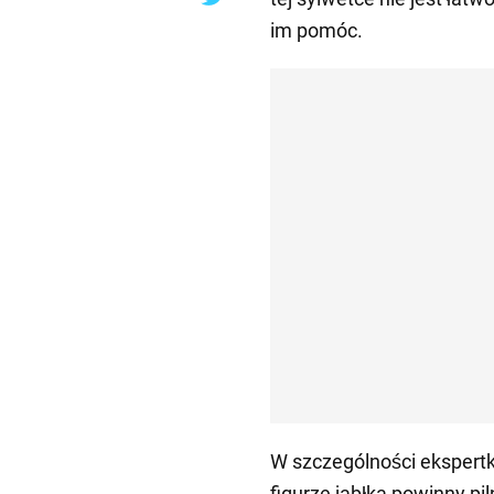
im pomóc.
W szczególności ekspertk
figurze jabłka powinny pi