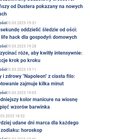
ńszy od Dustera pokazany na nowych
ach
05.03.2025 19:31
ości
sekundę oddzielić śledzie od ości:
y life hack dla gospodyń domowych
05.03.2025 19:28
ości
zycinać róże, aby kwitły intensywnie:
kcje krok po kroku
05.03.2025 19:11
ości
 i zdrowy "Napoleon" z ciasta filo:
towanie zajmuje kilka minut
05.03.2025 19:05
ości
dniejszy kolor manicure na wiosnę
 pięć wzorów barwinka
.03.2025 18:52
rdziej udane dni marca dla każdego
 zodiaku: horoskop