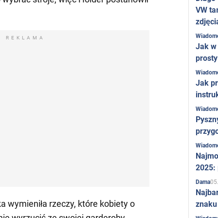
VW ta
zdjęci
Wiadom
REKLAMA
Jak w 
prost
Wiadom
Jak pr
instru
Wiadom
Pyszny
przygo
Wiadom
Najmo
2025:
05
Dama
Najba
a wymieniła rzeczy, które kobiety o
znaku
lnie wyrzucić ze swojej garderoby.