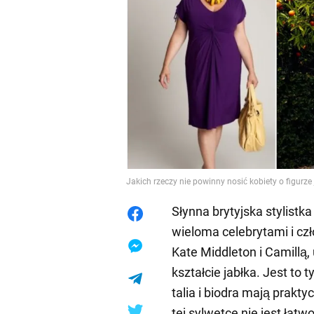
Jakich rzeczy nie powinny nosić kobiety o figurze
Słynna brytyjska stylistk
wieloma celebrytami i cz
Kate Middleton i Camillą,
kształcie jabłka. Jest to 
talia i biodra mają prakt
tej sylwetce nie jest łat