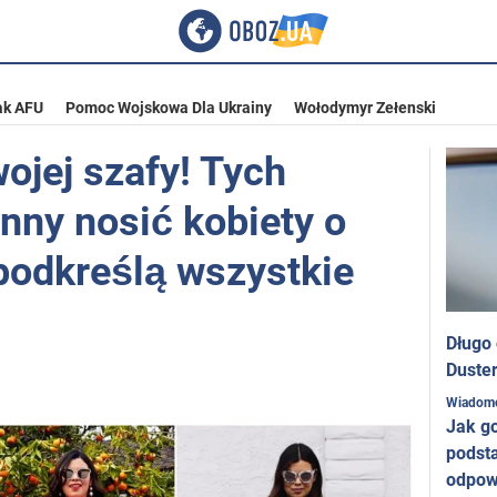
ak AFU
Pomoc Wojskowa Dla Ukrainy
Wołodymyr Zełenski
ojej szafy! Tych
nny nosić kobiety o
 podkreślą wszystkie
Długo
Duster
Wiadom
Jak g
podst
odpow