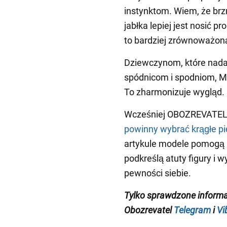
instynktom. Wiem, że brzmi
jabłka lepiej jest nosić p
to bardziej zrównoważon
Dziewczynom, które nadal
spódnicom i spodniom, Mi
To zharmonizuje wygląd.
Wcześniej OBOZREVATEL 
powinny wybrać krągłe pi
artykule modele pomogą 
podkreślą atuty figury i 
pewności siebie.
Tylko sprawdzone inform
Obozrevatel
Telegram
i
Vi