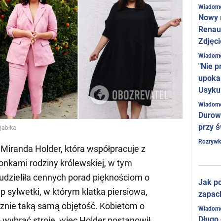
Wiadom
Nowy 
Renaul
Zdjęci
Wiadom
"Nie p
upoka
Usyku
Wiadom
Durow
przy ś
 jabłka
Rozrywk
a Miranda Holder, która współpracuje z
łonkami rodziny królewskiej, w tym
 udzieliła cennych porad pięknościom o
Jak po
typ sylwetki, w którym klatka piersiowa,
zapac
ycznie taką samą objętość. Kobietom o
Wiadom
Długo
wo wybrać stroje, więc Holder postanowił