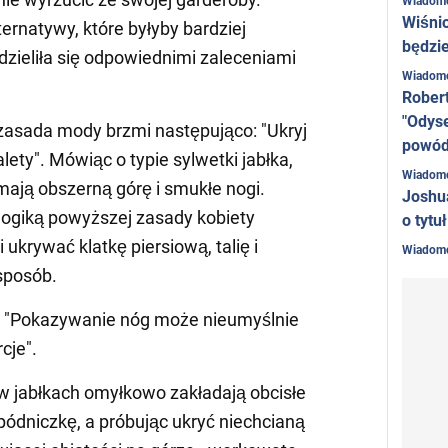
Wiadom
Wiśni
ernatywy, które byłyby bardziej
będzie
zieliła się odpowiednimi zaleceniami
Wiadom
Rober
"Odyse
zasada mody brzmi następująco: "Ukryj
powó
ety". Mówiąc o typie sylwetki jabłka,
Wiadom
mają obszerną górę i smukłe nogi.
Joshu
 logiką powyższej zasady kobiety
o tytu
ukrywać klatkę piersiową, talię i
Wiadom
sposób.
k: "Pokazywanie nóg może nieumyślnie
cje".
w jabłkach omyłkowo zakładają obcisłe
spódniczkę, a próbując ukryć niechcianą