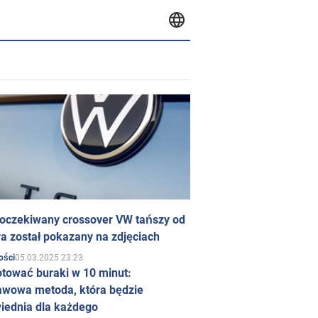
 oczekiwany crossover VW tańszy od
a został pokazany na zdjęciach
05.03.2025 23:23
ości
otować buraki w 10 minut:
awowa metoda, która będzie
iednia dla każdego