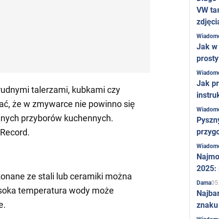
VW ta
zdjęci
Wiadom
Jak w 
prost
Wiadom
Jak pr
rudnymi talerzami, kubkami czy
instru
ać, że w zmywarce nie powinno się
Wiadom
anych przyborów kuchennych.
Pyszny
przygo
Record.
Wiadom
Najmo
2025:
nane ze stali lub ceramiki można
05
Dama
soka temperatura wody może
Najba
e.
znaku