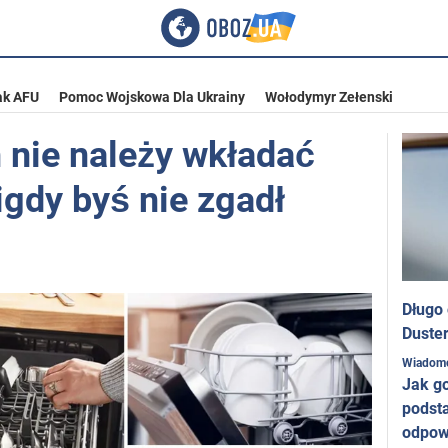
ak AFU
Pomoc Wojskowa Dla Ukrainy
Wołodymyr Zełenski
h nie należy wkładać
igdy byś nie zgadł
Długo
Duster
Wiadom
Jak g
podst
odpow