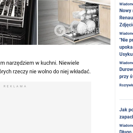
Wiadom
Nowy 
Renaul
Zdjęci
Wiadom
"Nie p
upoka
Usyku
m narzędziem w kuchni. Niewiele
Wiadom
Durow
órych rzeczy nie wolno do niej wkładać.
przy ś
Rozrywk
REKLAMA
Jak po
zapac
Wiadom
Długo