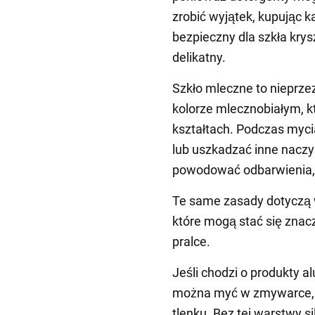
zrobić wyjątek, kupując 
bezpieczny dla szkła kry
delikatny.
Szkło mleczne to nieprze
kolorze mlecznobiałym, k
kształtach. Podczas myc
lub uszkadzać inne nacz
powodować odbarwienia, 
Te same zasady dotyczą 
które mogą stać się znac
pralce.
Jeśli chodzi o produkty 
można myć w zmywarce,
tlenku. Bez tej warstwy 