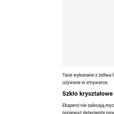
Tace wykonane z żeliwa l
używane w zmywarce.
Szkło kryształowe
Eksperci nie zalecają my
ponieważ detergenty mo