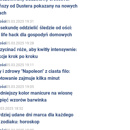
ńszy od Dustera pokazany na nowych
ach
05.03.2025 19:31
ości
sekundę oddzielić śledzie od ości:
y life hack dla gospodyń domowych
05.03.2025 19:28
ości
zycinać róże, aby kwitły intensywnie:
kcje krok po kroku
05.03.2025 19:11
ości
 i zdrowy "Napoleon" z ciasta filo:
towanie zajmuje kilka minut
05.03.2025 19:05
ości
dniejszy kolor manicure na wiosnę
 pięć wzorów barwinka
.03.2025 18:52
rdziej udane dni marca dla każdego
 zodiaku: horoskop