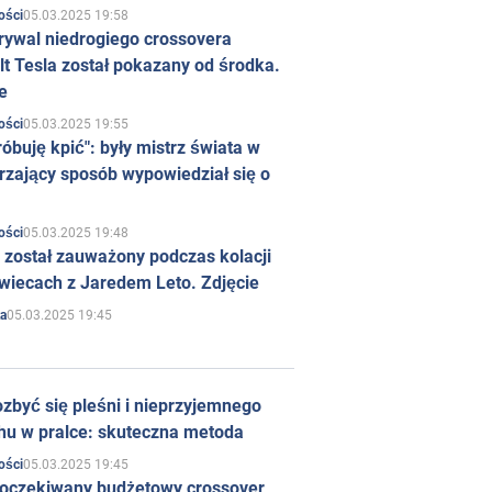
05.03.2025 19:58
ości
rywal niedrogiego crossovera
t Tesla został pokazany od środka.
e
05.03.2025 19:55
ości
róbuję kpić": były mistrz świata w
rzający sposób wypowiedział się o
05.03.2025 19:48
ości
 został zauważony podczas kolacji
wiecach z Jaredem Leto. Zdjęcie
05.03.2025 19:45
a
zbyć się pleśni i nieprzyjemnego
hu w pralce: skuteczna metoda
05.03.2025 19:45
ości
 oczekiwany budżetowy crossover