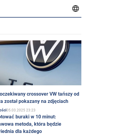
 oczekiwany crossover VW tańszy od
a został pokazany na zdjęciach
05.03.2025 23:23
ości
otować buraki w 10 minut:
awowa metoda, która będzie
iednia dla każdego