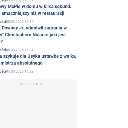
05.03.2025 18:09
ości
owy McPie w domu w kilka sekund:
 smaczniejszy niż w restauracji
05.03.2025 17:14
ości
t Downey Jr. odmówił zagrania w
i" Christophera Nolana: jaki jest
d?
05.03.2025 17:04
ości
a szykuje dla Usyka ustawkę z walką
ł mistrza absolutnego
05.03.2025 16:22
ości
REKLAMA