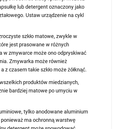
kapsułkę lub detergent oznaczony jako
ształowego. Ustaw urządzenie na cykl
zroczyste szkło matowe, zwykle w
tóre jest prasowane w różnych
ia w zmywarce może ono odpryskiwać
ynia. Zmywarka może również
a z czasem takie szkło może żółknąć.
wszelkich produktów miedzianych,
znie bardziej matowe po umyciu w
aluminiowe, tylko anodowane aluminium
 ponieważ ma ochronną warstwę
silny detergent może spowodować