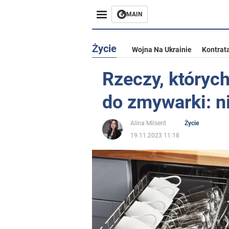
MAIN
Życie
Wojna Na Ukrainie
Kontrat
Rzeczy, któryc
do zmywarki: n
Alina Milsent
Życie
19.11.2023 11:18