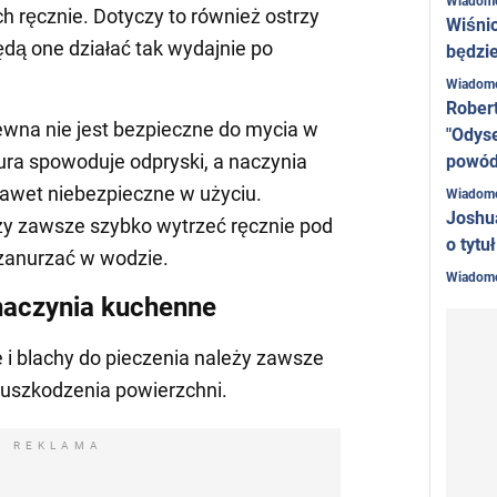
Wiadom
ch ręcznie. Dotyczy to również ostrzy
Wiśni
ędą one działać tak wydajnie po
będzie
Wiadom
Rober
wna nie jest bezpieczne do mycia w
"Odyse
ra spowoduje odpryski, a naczynia
powó
awet niebezpieczne w użyciu.
Wiadom
Joshu
ży zawsze szybko wytrzeć ręcznie pod
o tytu
 zanurzać w wodzie.
Wiadom
naczynia kuchenne
 i blachy do pieczenia należy zawsze
 uszkodzenia powierzchni.
REKLAMA