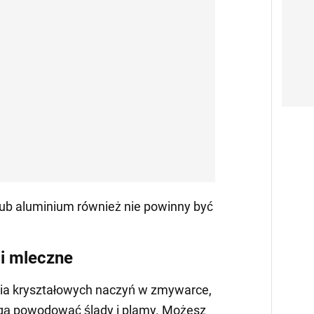
ub aluminium również nie powinny być
 i mleczne
cia kryształowych naczyń w zmywarce,
gą powodować ślady i plamy. Możesz