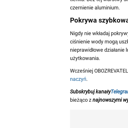
czernienie aluminium.
Pokrywa szybkow
Nigdy nie wkładaj pokryw
ciśnienie wody mogą uszk
nieprawidłowe działanie 
użytkowania.
Wcześniej OBOZREVATEL
naczyń
.
Subskrybuj
kanały
Telegr
bieżąco z
najnowszymi wy