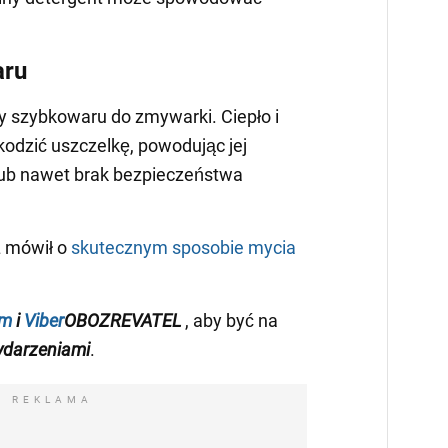
aru
y szybkowaru do zmywarki. Ciepło i
odzić uszczelkę, powodując jej
lub nawet brak bezpieczeństwa
 mówił o
skutecznym sposobie mycia
am
i
Viber
OBOZREVATEL
, aby być na
darzeniami
.
REKLAMA