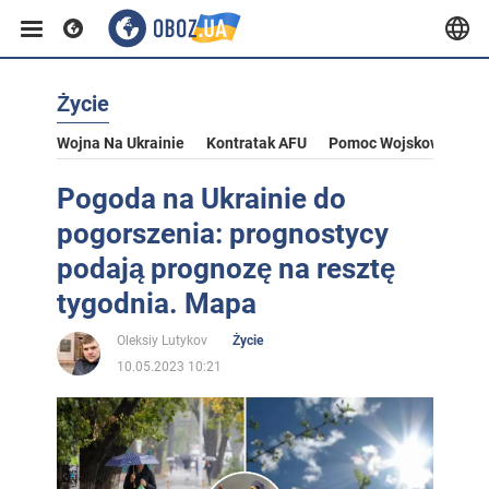
Życie
Wojna Na Ukrainie
Kontratak AFU
Pomoc Wojskowa Dla U
Pogoda na Ukrainie do
pogorszenia: prognostycy
podają prognozę na resztę
tygodnia. Mapa
Oleksiy Lutykov
Życie
10.05.2023 10:21