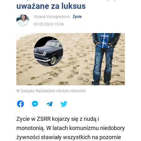
uważane za luksus
Ulyana Vynogradova
Życie
03.05.2024 15:36
W Związku Radzieckim nie było równości
Życie w ZSRR kojarzy się z nudą i
monotonią. W latach komunizmu niedobory
żywności stawiały wszystkich na pozornie