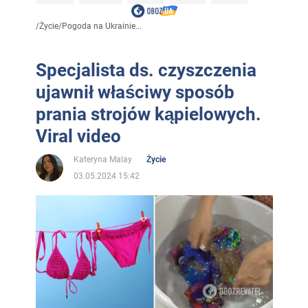
/
Życie
/
Pogoda na Ukrainie...
Specjalista ds. czyszczenia
ujawnił właściwy sposób
prania strojów kąpielowych.
Viral video
Kateryna Malay
Życie
03.05.2024 15:42