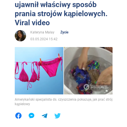
ujawnił właściwy sposób
prania strojów kąpielowych.
Viral video
Kateryna Malay
Życie
03.05.2024 15:42
Amerykański specjalista ds. czyszczenia pokazuje, jak prać strój
kąpielowy