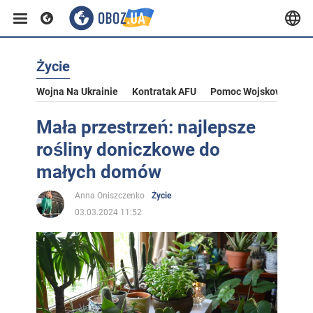
Życie
Wojna Na Ukrainie
Kontratak AFU
Pomoc Wojskowa Dla U
Mała przestrzeń: najlepsze
rośliny doniczkowe do
małych domów
Anna Oniszczenko
Życie
03.03.2024 11:52