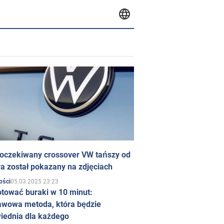
 oczekiwany crossover VW tańszy od
a został pokazany na zdjęciach
05.03.2025 23:23
ości
otować buraki w 10 minut:
awowa metoda, która będzie
iednia dla każdego