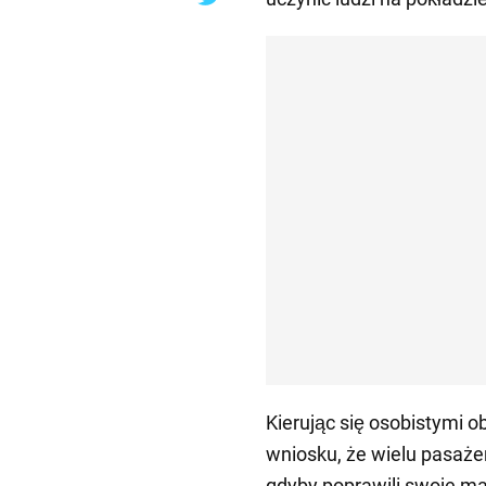
Kierując się osobistymi o
wniosku, że wielu pasażeró
gdyby poprawili swoje ma