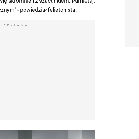
 się skromnie i z szacunkiem. Pamiętaj,
znym" - powiedział felietonista.
REKLAMA