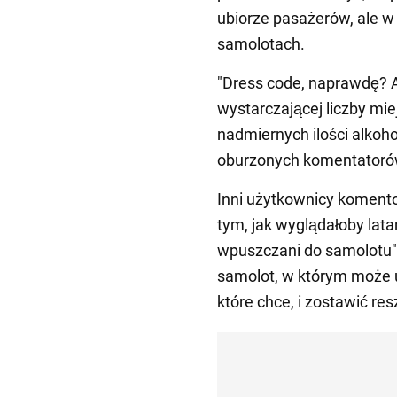
ubiorze pasażerów, ale 
samolotach.
"Dress code, naprawdę?
wystarczającej liczby mi
nadmiernych ilości alkoho
oburzonych komentatoró
Inni użytkownicy komentow
tym, jak wyglądałoby latan
wpuszczani do samolotu",
samolot, w którym może u
które chce, i zostawić res