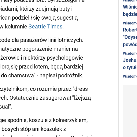
Wiadom
Wiśni
adami, którzy zdejmują buty i
będzie
ican podzielił się swoją sugestią
Wiadom
 w kolumnie
Seattle Times
.
Rober
"Odyse
ode dla pasażerów linii lotniczych.
powó
matyczne pogorszenie manier na
Wiadom
żerowie i niektórzy psychologowie
Joshu
biorą się przed lotem, będą bardziej
o tytu
 do chamstwa" - napisał podróżnik.
Wiadom
ć czytelnikom, co rozumie przez "dress
ych. Ostatecznie zasugerował "lżejszą
sual".
gie spodnie, koszule z kołnierzykiem,
 bosych stóp ani koszulek z