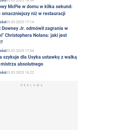
05.03.2025 18:09
ości
owy McPie w domu w kilka sekund:
 smaczniejszy niż w restauracji
05.03.2025 17:14
ości
t Downey Jr. odmówił zagrania w
i" Christophera Nolana: jaki jest
d?
05.03.2025 17:04
ości
a szykuje dla Usyka ustawkę z walką
ł mistrza absolutnego
05.03.2025 16:22
ości
REKLAMA