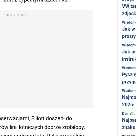
VW ta
zdjęci
REKLAMA
Wiadom
Jak w 
prost
Wiadom
Jak pr
instru
Wiadom
Pyszny
przygo
Wiadom
Najmo
2025:
05
Dama
bserwacjami, Elliott doszedł do
Najba
w linii lotniczych dobrze zrobiłoby,
znaku
niery podczas lotu. Był szczególnie