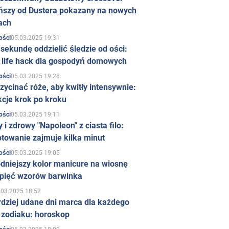
ńszy od Dustera pokazany na nowych
ach
05.03.2025 19:31
ości
sekundę oddzielić śledzie od ości:
y life hack dla gospodyń domowych
05.03.2025 19:28
ości
zycinać róże, aby kwitły intensywnie:
kcje krok po kroku
05.03.2025 19:11
ości
 i zdrowy "Napoleon" z ciasta filo:
towanie zajmuje kilka minut
05.03.2025 19:05
ości
dniejszy kolor manicure na wiosnę
 pięć wzorów barwinka
.03.2025 18:52
rdziej udane dni marca dla każdego
 zodiaku: horoskop