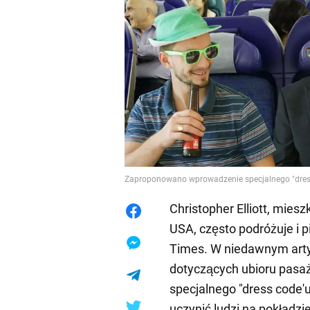
Zaproponowano wprowadzenie specjalnego "dress 
Christopher Elliott, mies
USA, często podróżuje i p
Times. W niedawnym art
dotyczących ubioru pasaż
specjalnego "dress code'u
uczynić ludzi na pokładzi