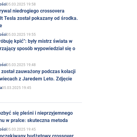
05.03.2025 19:58
ości
rywal niedrogiego crossovera
t Tesla został pokazany od środka.
e
05.03.2025 19:55
ości
róbuję kpić": były mistrz świata w
rzający sposób wypowiedział się o
05.03.2025 19:48
ości
 został zauważony podczas kolacji
wiecach z Jaredem Leto. Zdjęcie
05.03.2025 19:45
a
zbyć się pleśni i nieprzyjemnego
hu w pralce: skuteczna metoda
05.03.2025 19:45
ości
 oczekiwany budżetowy crossover