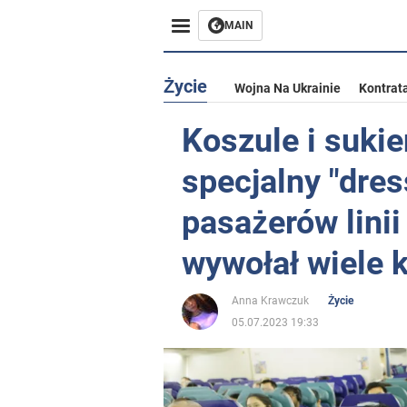
MAIN
Życie
Wojna Na Ukrainie
Kontrat
Koszule i suki
specjalny "dres
pasażerów linii
wywołał wiele 
Anna Krawczuk
Życie
05.07.2023 19:33