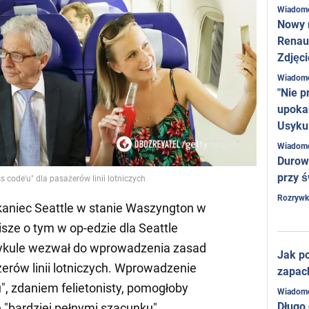
Wiadom
Nowy 
Renaul
Zdjęci
Wiadom
"Nie p
upoka
Usyku
Wiadom
Durow
przy ś
code'u" dla pasażerów linii lotniczych
Rozrywk
zkaniec Seattle w stanie Waszyngton w
isze o tym w op-edzie dla Seattle
ykule wezwał do wprowadzenia zasad
Jak po
erów linii lotniczych. Wprowadzenie
zapac
", zdaniem felietonisty, pomogłoby
Wiadom
Długo
e "bardziej pełnymi szacunku".