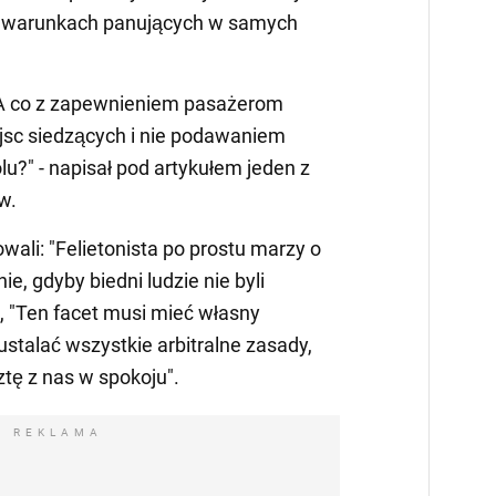
w warunkach panujących w samych
 A co z zapewnieniem pasażerom
ejsc siedzących i nie podawaniem
lu?" - napisał pod artykułem jeden z
w.
ali: "Felietonista po prostu marzy o
ie, gdyby biedni ludzie nie byli
 "Ten facet musi mieć własny
stalać wszystkie arbitralne zasady,
ztę z nas w spokoju".
REKLAMA