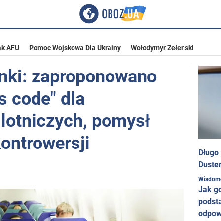
ak AFU
Pomoc Wojskowa Dla Ukrainy
Wołodymyr Zełenski
enki: zaproponowano
s code" dla
 lotniczych, pomysł
kontrowersji
Długo
Duster
Wiadom
Jak g
podst
odpow