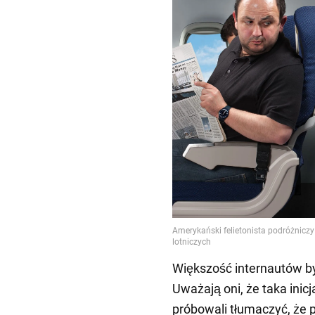
Większość internautów by
Uważają oni, że taka inic
próbowali tłumaczyć, że p