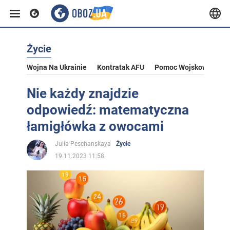
Życie
Wojna Na Ukrainie
Kontratak AFU
Pomoc Wojskowa Dla U
Nie każdy znajdzie
odpowiedź: matematyczna
łamigłówka z owocami
Julia Peschanskaya
Życie
19.11.2023 11:58