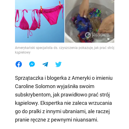
Amerykański specjalista ds. czyszczenia pokazuje, jak prać strój
kąpielowy
Sprzątaczka i blogerka z Ameryki o imieniu
Caroline Solomon wyjaśniła swoim
subskrybentom, jak prawidłowo prać strój
kąpielowy. Ekspertka nie zaleca wrzucania
go do pralki z innymi ubraniami, ale raczej
pranie ręczne z pewnymi niuansami.