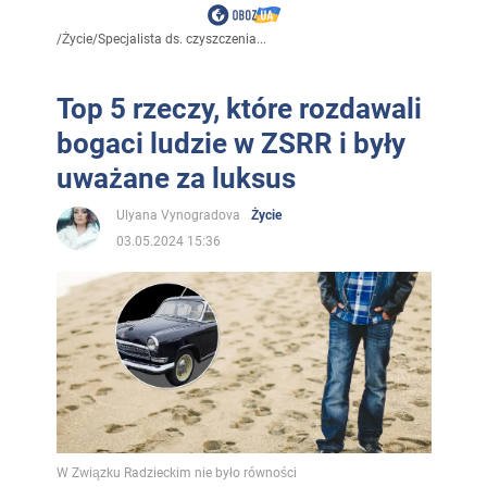
/
Życie
/
Specjalista ds. czyszczenia...
Top 5 rzeczy, które rozdawali
bogaci ludzie w ZSRR i były
uważane za luksus
Ulyana Vynogradova
Życie
03.05.2024 15:36
W Związku Radzieckim nie było równości