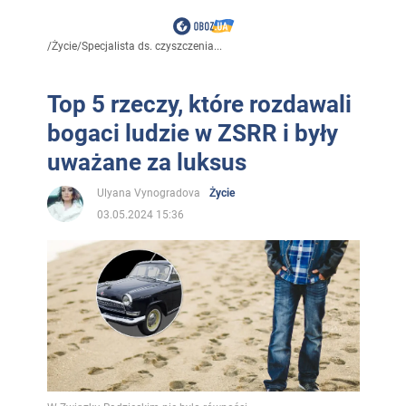
/
Życie
/
Specjalista ds. czyszczenia...
Top 5 rzeczy, które rozdawali
bogaci ludzie w ZSRR i były
uważane za luksus
Ulyana Vynogradova
Życie
03.05.2024 15:36