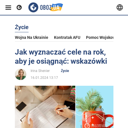
Życie
Wojna Na Ukrainie
Kontratak AFU
Pomoc Wojskowa Dla U
Jak wyznaczać cele na rok,
aby je osiągnąć: wskazówki
Irina Shenier
Życie
16.01.2024 13:17