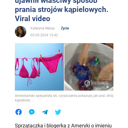
ujawnił właściwy sposób
prania strojów kąpielowych.
Viral video
Kateryna Malay
Życie
03.05.2024 15:42
Amerykański specjalista ds. czyszczenia pokazuje, jak prać strój
kąpielowy
Sprzątaczka i blogerka z Ameryki o imieniu