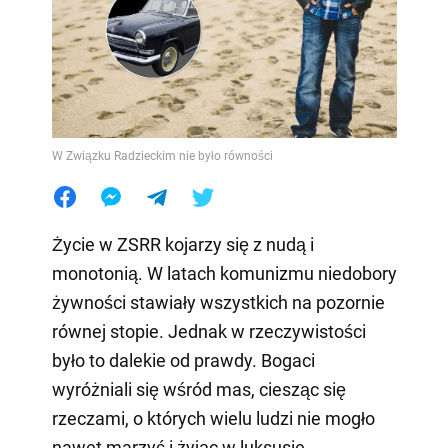
W Związku Radzieckim nie było równości
Życie w ZSRR kojarzy się z nudą i
monotonią. W latach komunizmu niedobory
żywności stawiały wszystkich na pozornie
równej stopie. Jednak w rzeczywistości
było to dalekie od prawdy. Bogaci
wyróżniali się wśród mas, ciesząc się
rzeczami, o których wielu ludzi nie mogło
nawet marzyć i żyjąc w luksusie.