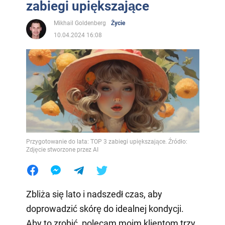
zabiegi upiększające
Mikhail Goldenberg
Życie
10.04.2024 16:08
Przygotowanie do lata: TOP 3 zabiegi upiększające. Źródło:
Zdjęcie stworzone przez AI
Zbliża się lato i nadszedł czas, aby
doprowadzić skórę do idealnej kondycji.
Aby to zrobić, polecam moim klientom trzy