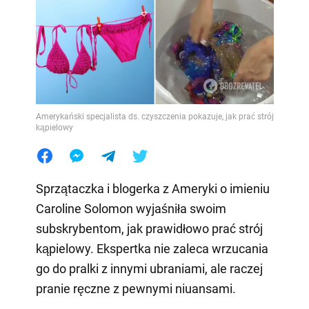
Amerykański specjalista ds. czyszczenia pokazuje, jak prać strój
kąpielowy
Sprzątaczka i blogerka z Ameryki o imieniu
Caroline Solomon wyjaśniła swoim
subskrybentom, jak prawidłowo prać strój
kąpielowy. Ekspertka nie zaleca wrzucania
go do pralki z innymi ubraniami, ale raczej
pranie ręczne z pewnymi niuansami.