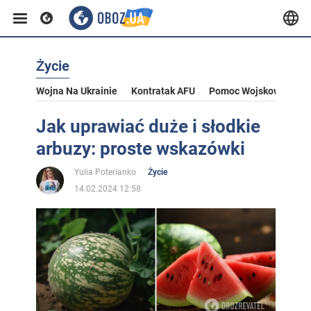
Życie
Wojna Na Ukrainie
Kontratak AFU
Pomoc Wojskowa Dla U
Jak uprawiać duże i słodkie
arbuzy: proste wskazówki
Yulia Poterianko
Życie
14.02.2024 12:58