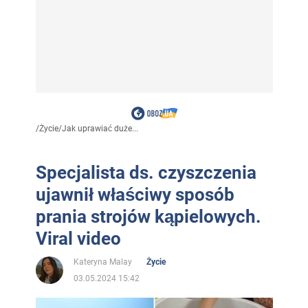
/
Życie
/
Jak uprawiać duże...
Specjalista ds. czyszczenia
ujawnił właściwy sposób
prania strojów kąpielowych.
Viral video
Kateryna Malay
Życie
03.05.2024 15:42