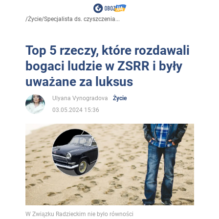
/
Życie
/
Specjalista ds. czyszczenia...
Top 5 rzeczy, które rozdawali
bogaci ludzie w ZSRR i były
uważane za luksus
Ulyana Vynogradova
Życie
03.05.2024 15:36
W Związku Radzieckim nie było równości