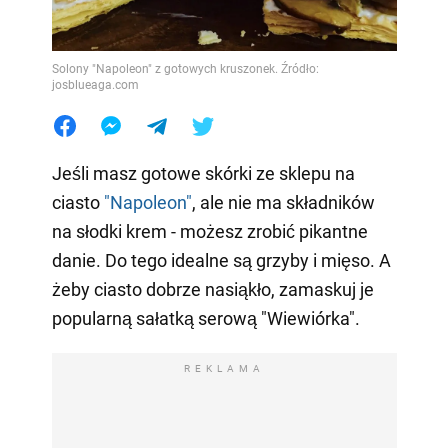
Solony "Napoleon" z gotowych kruszonek. Źródło:
josblueaga.com
Jeśli masz gotowe skórki ze sklepu na
ciasto
"Napoleon"
, ale nie ma składników
na słodki krem - możesz zrobić pikantne
danie. Do tego idealne są grzyby i mięso. A
żeby ciasto dobrze nasiąkło, zamaskuj je
popularną sałatką serową "Wiewiórka".
REKLAMA