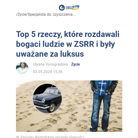
/
Życie
/
Specjalista ds. czyszczenia...
Top 5 rzeczy, które rozdawali
bogaci ludzie w ZSRR i były
uważane za luksus
Ulyana Vynogradova
Życie
03.05.2024 15:36
W Związku Radzieckim nie było równości