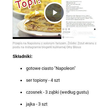
Play
Video
Składniki:
gotowe ciasto "Napoleon"
ser topiony - 4 szt
czosnek - 3 ząbki (według gustu)
jajka - 3 szt