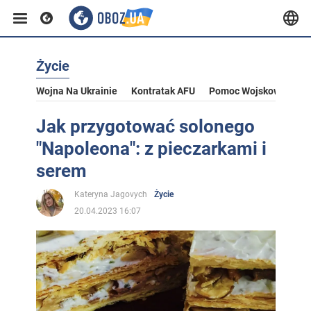
Życie
Wojna Na Ukrainie
Kontratak AFU
Pomoc Wojskowa Dla U
Jak przygotować solonego
"Napoleona": z pieczarkami i
serem
Kateryna Jagovych
Życie
20.04.2023 16:07