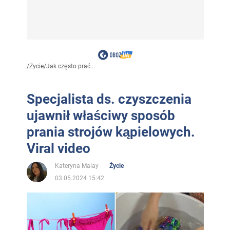
/
Życie
/
Jak często prać...
Specjalista ds. czyszczenia
ujawnił właściwy sposób
prania strojów kąpielowych.
Viral video
Kateryna Malay
Życie
03.05.2024 15:42