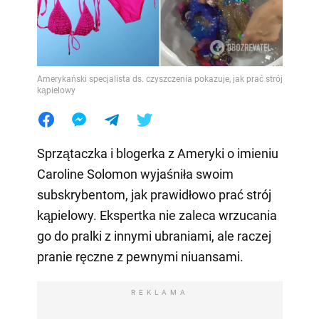
Amerykański specjalista ds. czyszczenia pokazuje, jak prać strój
kąpielowy
Sprzątaczka i blogerka z Ameryki o imieniu
Caroline Solomon wyjaśniła swoim
subskrybentom, jak prawidłowo prać strój
kąpielowy. Ekspertka nie zaleca wrzucania
go do pralki z innymi ubraniami, ale raczej
pranie ręczne z pewnymi niuansami.
REKLAMA