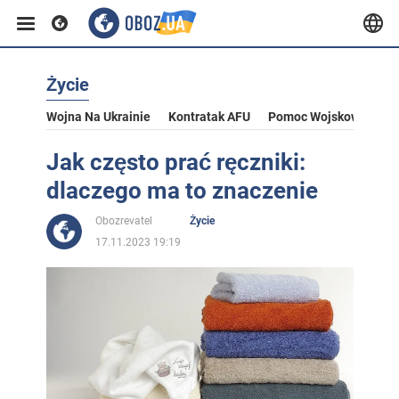
Życie
Wojna Na Ukrainie
Kontratak AFU
Pomoc Wojskowa Dla U
Jak często prać ręczniki:
dlaczego ma to znaczenie
Obozrevatel
Życie
17.11.2023 19:19