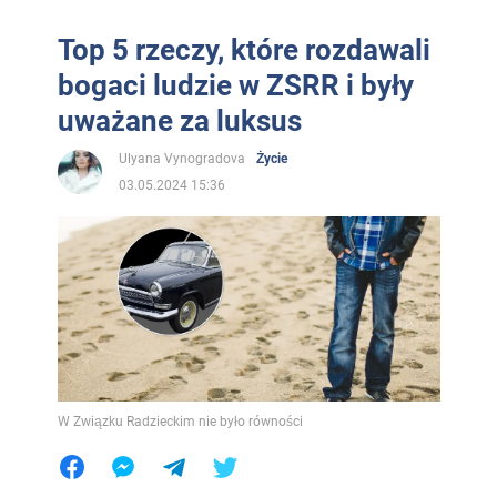
Top 5 rzeczy, które rozdawali
bogaci ludzie w ZSRR i były
uważane za luksus
Ulyana Vynogradova
Życie
03.05.2024 15:36
W Związku Radzieckim nie było równości