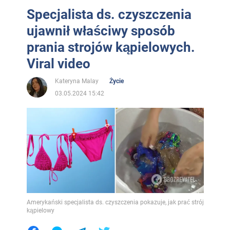
Specjalista ds. czyszczenia
ujawnił właściwy sposób
prania strojów kąpielowych.
Viral video
Kateryna Malay
Życie
03.05.2024 15:42
Amerykański specjalista ds. czyszczenia pokazuje, jak prać strój
kąpielowy