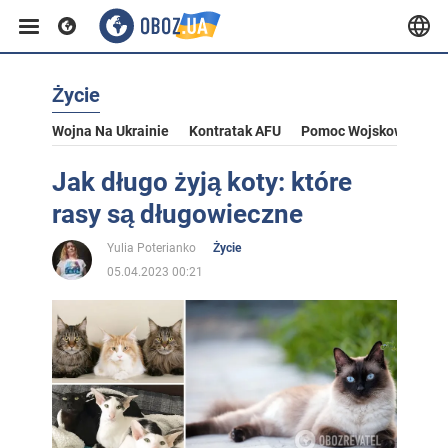
Życie
Wojna Na Ukrainie
Kontratak AFU
Pomoc Wojskowa Dla U
Jak długo żyją koty: które
rasy są długowieczne
Yulia Poterianko
Życie
05.04.2023 00:21