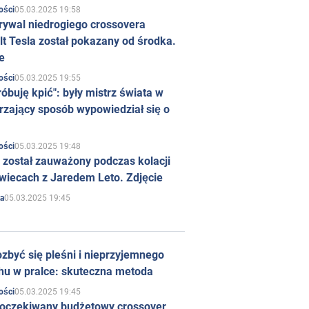
05.03.2025 19:58
ości
rywal niedrogiego crossovera
t Tesla został pokazany od środka.
e
05.03.2025 19:55
ości
róbuję kpić": były mistrz świata w
rzający sposób wypowiedział się o
05.03.2025 19:48
ości
 został zauważony podczas kolacji
wiecach z Jaredem Leto. Zdjęcie
05.03.2025 19:45
a
zbyć się pleśni i nieprzyjemnego
hu w pralce: skuteczna metoda
05.03.2025 19:45
ości
 oczekiwany budżetowy crossover