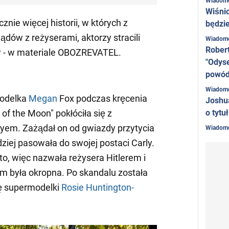
Wiadom
Wiśni
znie więcej historii, w których z
będzie
ów z reżyserami, aktorzy stracili
Wiadom
Rober
w - w materiale OBOZREVATEL.
"Odyse
powó
Wiadom
modelka
Megan
Fox podczas kręcenia
Joshu
o tytu
 of the Moon" pokłóciła się z
em. Zażądał on od gwiazdy przytycia
Wiadom
dziej pasowała do swojej postaci Carly.
to, więc nazwała reżysera Hitlerem i
im była okropna. Po skandalu została
lę supermodelki
Rosie Huntington-