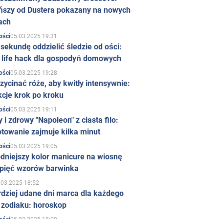
ńszy od Dustera pokazany na nowych
ach
05.03.2025 19:31
ości
sekundę oddzielić śledzie od ości:
y life hack dla gospodyń domowych
05.03.2025 19:28
ości
zycinać róże, aby kwitły intensywnie:
kcje krok po kroku
05.03.2025 19:11
ości
 i zdrowy "Napoleon" z ciasta filo:
towanie zajmuje kilka minut
05.03.2025 19:05
ości
dniejszy kolor manicure na wiosnę
 pięć wzorów barwinka
.03.2025 18:52
rdziej udane dni marca dla każdego
 zodiaku: horoskop