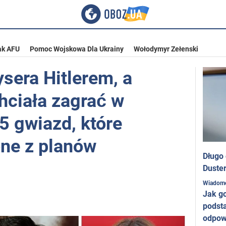
ak AFU
Pomoc Wojskowa Dla Ukrainy
Wołodymyr Zełenski
sera Hitlerem, a
hciała zagrać w
5 gwiazd, które
one z planów
Długo
Duster
Wiadom
Jak g
podst
odpow