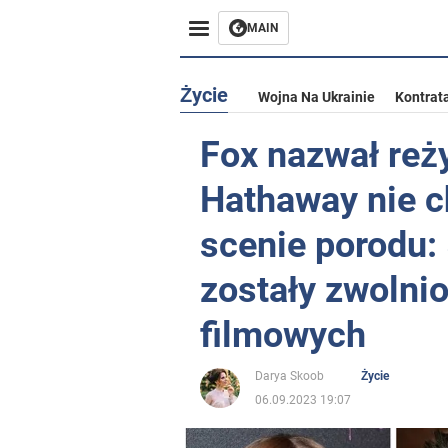
MAIN
Życie
Wojna Na Ukrainie
Kontrat
Fox nazwał reży
Hathaway nie c
scenie porodu: 
zostały zwolni
filmowych
Darya Skoob
Życie
06.09.2023 19:07