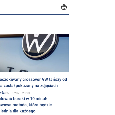
 oczekiwany crossover VW tańszy od
a został pokazany na zdjęciach
05.03.2025 23:23
ości
otować buraki w 10 minut:
awowa metoda, która będzie
iednia dla każdego