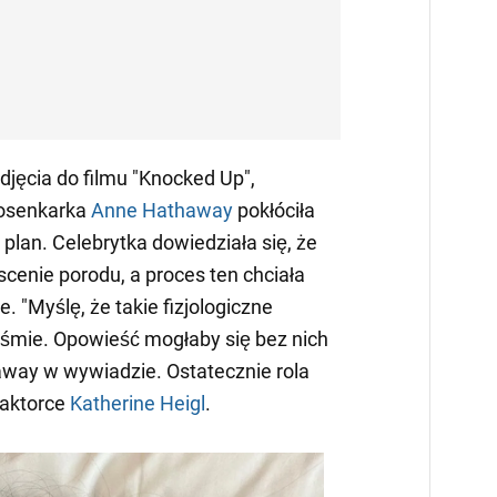
zdjęcia do filmu "Knocked Up",
iosenkarka
Anne Hathaway
pokłóciła
 plan. Celebrytka dowiedziała się, że
cenie porodu, a proces ten chciała
. "Myślę, że takie fizjologiczne
śmie. Opowieść mogłaby się bez nich
away w wywiadzie. Ostatecznie rola
 aktorce
Katherine Heigl
.