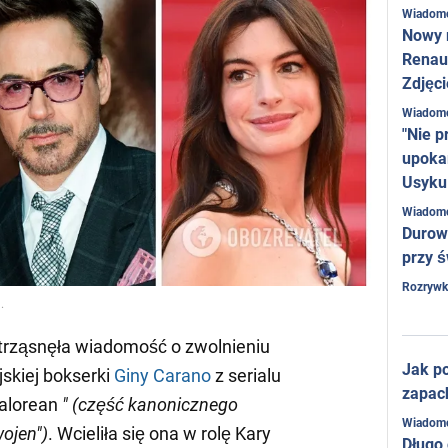
Wiadom
Nowy 
Renaul
Zdjęci
Wiadom
"Nie p
upoka
Usyku
Wiadom
Durow
przy ś
Rozrywk
.
strząsnęła wiadomość o zwolnieniu
Jak po
jskiej bokserki
Giny Carano
z serialu
zapac
dalorean
" (część kanonicznego
Wiadom
ojen")
. Wcieliła się ona w rolę Kary
Długo