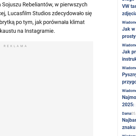
 Sojuszu Rebeliantów, w pierwszych
VW ta
j, Lucasfilm Studios zdecydowało się
zdjęci
brytką po tym, jak porównała klimat
Wiadom
Jak w 
kaustu na Instagramie.
prost
Wiadom
REKLAMA
Jak pr
instru
Wiadom
Pyszny
przygo
Wiadom
Najmo
2025:
05
Dama
Najba
znaku