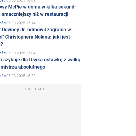
05.03.2025 18:09
ości
owy McPie w domu w kilka sekund:
 smaczniejszy niż w restauracji
05.03.2025 17:14
ości
t Downey Jr. odmówił zagrania w
i" Christophera Nolana: jaki jest
d?
05.03.2025 17:04
ości
a szykuje dla Usyka ustawkę z walką
ł mistrza absolutnego
05.03.2025 16:22
ości
REKLAMA