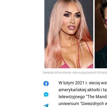
Gwiazdy, które straciły role w popularnych filmach
W lutym 2021 r. siecią w
amerykańskiej aktorki i ta
telewizyjnego "The Man
uniwersum "Gwiezdnych w