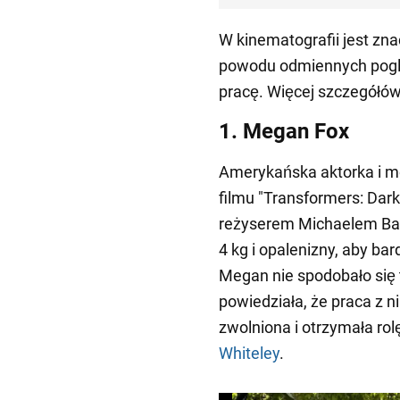
W kinematografii jest znac
powodu odmiennych pogląd
pracę. Więcej szczegółó
1. Megan Fox
Amerykańska aktorka i 
filmu "Transformers: Dark
reżyserem Michaelem Bay
4 kg i opalenizny, aby bar
Megan nie spodobało się 
powiedziała, że praca z n
zwolniona i otrzymała ro
Whiteley
.