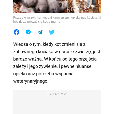
Przez pierwsze kilka tygodni karmieniem i opieką nad kociętami
będzie zajmować się kocia mama
Wiedza o tym, kiedy kot zmieni się z
zabawnego kociaka w dorosłe zwierzę, jest
bardzo ważna. W końcu od tego przejścia
zależy i jego żywienie, i pewne niuanse
opieki oraz potrzeba wsparcia
weterynaryjnego.
REKLAMA