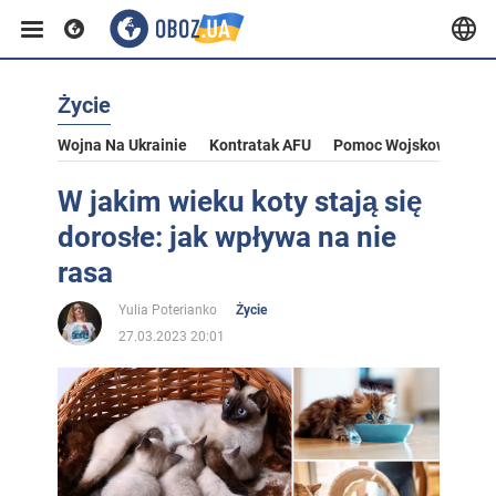
Życie
Wojna Na Ukrainie
Kontratak AFU
Pomoc Wojskowa Dla U
W jakim wieku koty stają się
dorosłe: jak wpływa na nie
rasa
Yulia Poterianko
Życie
27.03.2023 20:01