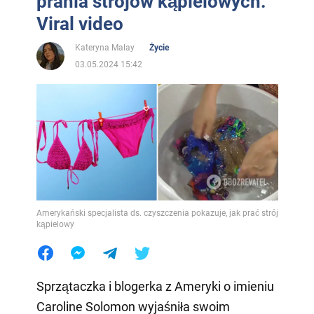
prania strojów kąpielowych.
Viral video
Kateryna Malay
Życie
03.05.2024 15:42
Amerykański specjalista ds. czyszczenia pokazuje, jak prać strój
kąpielowy
Sprzątaczka i blogerka z Ameryki o imieniu
Caroline Solomon wyjaśniła swoim