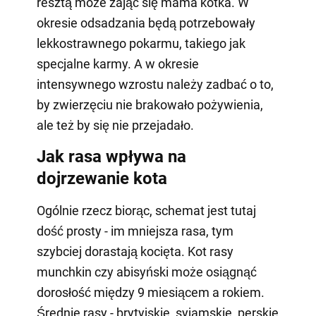
resztą może zająć się mama kotka. W
okresie odsadzania będą potrzebowały
lekkostrawnego pokarmu, takiego jak
specjalne karmy. A w okresie
intensywnego wzrostu należy zadbać o to,
by zwierzęciu nie brakowało pożywienia,
ale też by się nie przejadało.
Jak rasa wpływa na
dojrzewanie kota
Ogólnie rzecz biorąc, schemat jest tutaj
dość prosty - im mniejsza rasa, tym
szybciej dorastają kocięta. Kot rasy
munchkin czy abisyński może osiągnąć
dorosłość między 9 miesiącem a rokiem.
Średnie rasy - brytyjskie, syjamskie, perskie