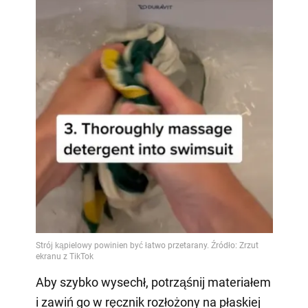
Aby szybko wysechł, potrząśnij materiałem
i zawiń go w ręcznik rozłożony na płaskiej