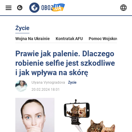
Życie
Wojna Na Ukrainie
Kontratak AFU
Pomoc Wojskowa Dla U
Prawie jak palenie. Dlaczego
robienie selfie jest szkodliwe
i jak wpływa na skórę
Ulyana Vynogradova
Życie
20.02.2024 18:01