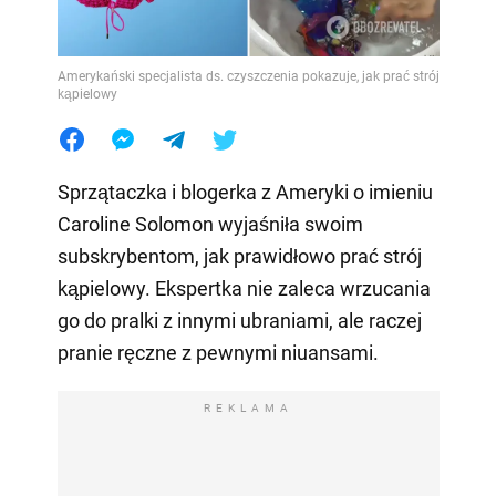
Amerykański specjalista ds. czyszczenia pokazuje, jak prać strój
kąpielowy
Sprzątaczka i blogerka z Ameryki o imieniu
Caroline Solomon wyjaśniła swoim
subskrybentom, jak prawidłowo prać strój
kąpielowy. Ekspertka nie zaleca wrzucania
go do pralki z innymi ubraniami, ale raczej
pranie ręczne z pewnymi niuansami.
REKLAMA