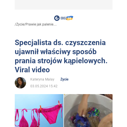
/
Życie
/
Prawie jak palenie....
Specjalista ds. czyszczenia
ujawnił właściwy sposób
prania strojów kąpielowych.
Viral video
Kateryna Malay
Życie
03.05.2024 15:42