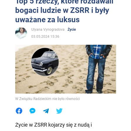
Top 5 rzeczy, które rozdawali
bogaci ludzie w ZSRR i były
uważane za luksus
Ulyana Vynogradova
Życie
03.05.2024 15:36
W Związku Radzieckim nie było równości
Życie w ZSRR kojarzy się z nudą i