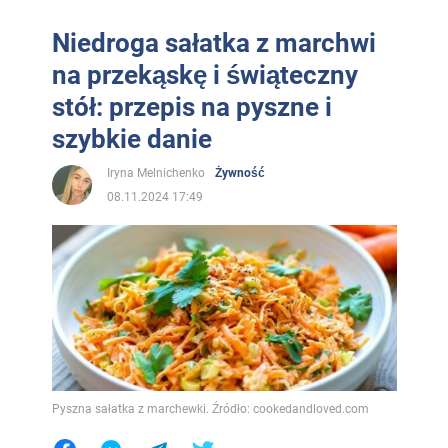
Niedroga sałatka z marchwi
na przekąskę i świąteczny
stół: przepis na pyszne i
szybkie danie
Iryna Melnichenko
Żywność
08.11.2024 17:49
Pyszna sałatka z marchewki. Źródło: cookedandloved.com