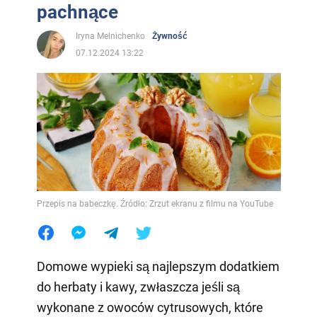
pachnące
Iryna Melnichenko
Żywność
07.12.2024 13:22
Przepis na babeczkę. Źródło: Zrzut ekranu z filmu na YouTube
Domowe wypieki są najlepszym dodatkiem
do herbaty i kawy, zwłaszcza jeśli są
wykonane z owoców cytrusowych, które