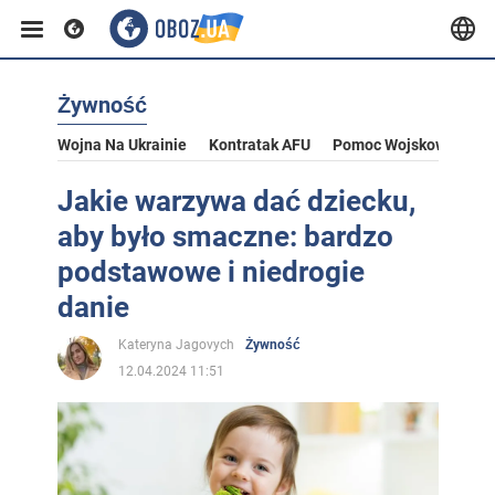
Żywność
Wojna Na Ukrainie
Kontratak AFU
Pomoc Wojskowa Dla U
Jakie warzywa dać dziecku,
aby było smaczne: bardzo
podstawowe i niedrogie
danie
Kateryna Jagovych
Żywność
12.04.2024 11:51