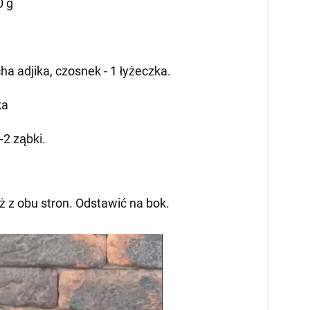
0 g
a adjika, czosnek - 1 łyżeczka.
ka
-2 ząbki.
ż z obu stron. Odstawić na bok.