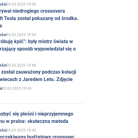
05.03.2025 19:58
ości
rywal niedrogiego crossovera
t Tesla został pokazany od środka.
e
05.03.2025 19:55
ości
róbuję kpić": były mistrz świata w
rzający sposób wypowiedział się o
05.03.2025 19:48
ości
 został zauważony podczas kolacji
wiecach z Jaredem Leto. Zdjęcie
05.03.2025 19:45
a
zbyć się pleśni i nieprzyjemnego
hu w pralce: skuteczna metoda
05.03.2025 19:45
ości
 oczekiwany budżetowy crossover