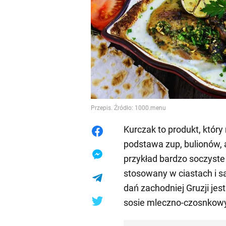
Przepis. Źródło: 1000.menu
Kurczak to produkt, któr
podstawa zup, bulionów, a
przykład bardzo soczyste 
stosowany w ciastach i s
dań zachodniej Gruzji jes
sosie mleczno-czosnkow