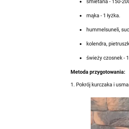
śmietana - 150-20
mąka - 1 łyżka.
hummelsuneli, such
kolendra, pietrusz
świeży czosnek - 1
Metoda przygotowania:
1. Pokrój kurczaka i usma