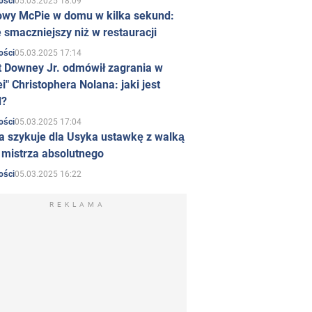
05.03.2025 18:09
ości
owy McPie w domu w kilka sekund:
 smaczniejszy niż w restauracji
05.03.2025 17:14
ości
t Downey Jr. odmówił zagrania w
i" Christophera Nolana: jaki jest
d?
05.03.2025 17:04
ości
a szykuje dla Usyka ustawkę z walką
ł mistrza absolutnego
05.03.2025 16:22
ości
REKLAMA