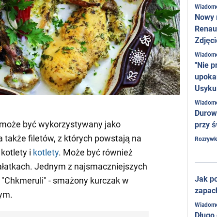
Wiadom
Nowy 
Renaul
Zdjęci
Wiadom
"Nie p
upoka
Usyku
Wiadom
Durow
y może być wykorzystywany jako
przy ś
 także filetów, z których powstają na
Rozrywk
kotlety i
kotlety
. Może być również
ałatkach. Jednym z najsmaczniejszych
Jak po
t "Chkmeruli" - smażony kurczak w
zapac
ym.
Wiadom
Długo