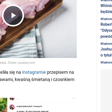
Wiadom
Wiśni
będzie
Wiadom
Play
Rober
"Odyse
powó
Video
Wiadom
Joshu
o tytu
Wiadom
eliła się na
Instagramie
przepisem na
rawami, kwaśną śmietaną i czosnkiem