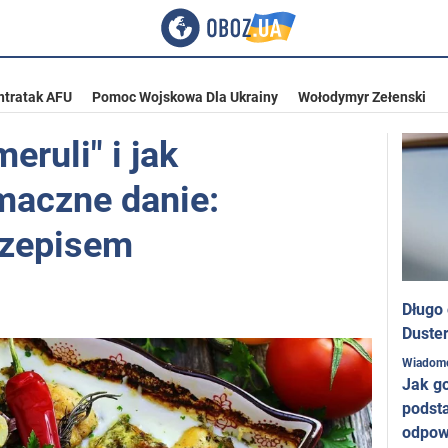
ntratak AFU
Pomoc Wojskowa Dla Ukrainy
Wołodymyr Zełenski
eruli" i jak
maczne danie:
przepisem
Długo
Duster
Wiadom
Jak g
podst
odpow