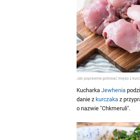
Kucharka
Jewhenia
podzi
danie z
kurczaka
z przyp
o nazwie "Chkmeruli".