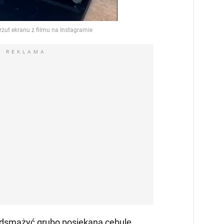
REKLAMA
podsmażyć grubo posiekaną cebulę.