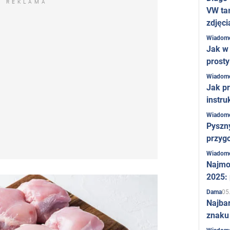
REKLAMA
VW ta
zdjęci
Wiadom
Jak w 
prost
Wiadom
Jak pr
instru
Wiadom
Pyszny
przygo
Wiadom
Najmo
2025:
05
Dama
Najba
znaku