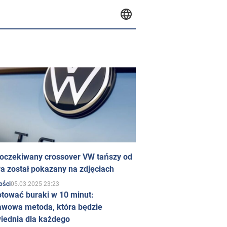
 oczekiwany crossover VW tańszy od
a został pokazany na zdjęciach
05.03.2025 23:23
ości
otować buraki w 10 minut:
awowa metoda, która będzie
iednia dla każdego