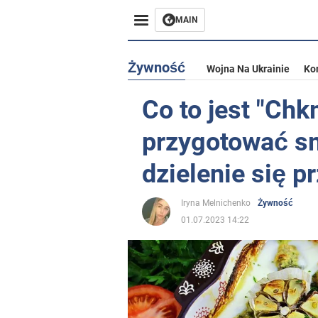
MAIN
Żywność
Wojna Na Ukrainie
Ko
Co to jest "Chkm
przygotować s
dzielenie się 
Iryna Melnichenko
Żywność
01.07.2023 14:22