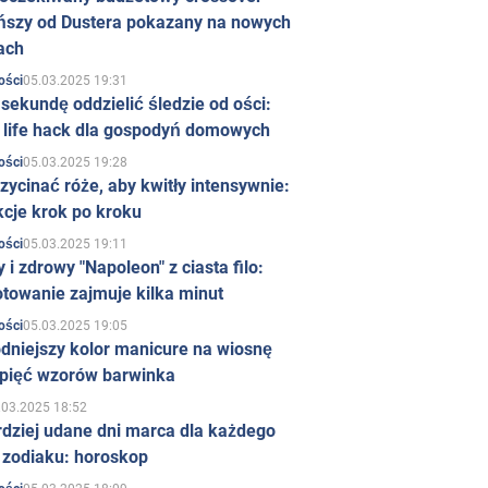
ńszy od Dustera pokazany na nowych
ach
05.03.2025 19:31
ości
sekundę oddzielić śledzie od ości:
y life hack dla gospodyń domowych
05.03.2025 19:28
ości
zycinać róże, aby kwitły intensywnie:
kcje krok po kroku
05.03.2025 19:11
ości
 i zdrowy "Napoleon" z ciasta filo:
towanie zajmuje kilka minut
05.03.2025 19:05
ości
dniejszy kolor manicure na wiosnę
 pięć wzorów barwinka
.03.2025 18:52
rdziej udane dni marca dla każdego
 zodiaku: horoskop