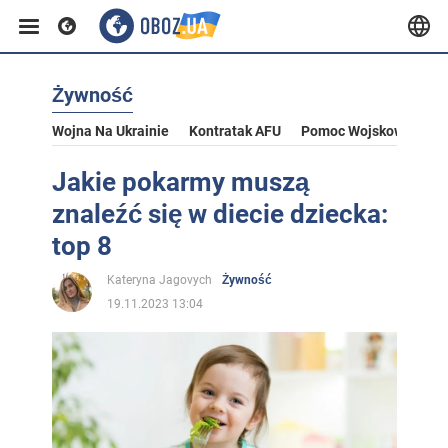
Żywność
Wojna Na Ukrainie
Kontratak AFU
Pomoc Wojskowa Dla U
Jakie pokarmy muszą
znaleźć się w diecie dziecka:
top 8
Kateryna Jagovych
Żywność
19.11.2023 13:04