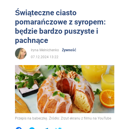
Świąteczne ciasto
pomarańczowe z syropem:
będzie bardzo puszyste i
pachnące
Iryna Melnichenko
Żywność
07.12.2024 13:22
Przepis na babeczkę. Źródło: Zrzut ekranu z filmu na YouTube