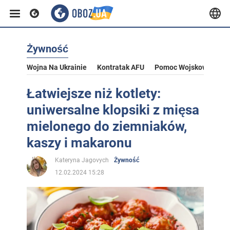
Żywność
Wojna Na Ukrainie
Kontratak AFU
Pomoc Wojskowa Dla U
Łatwiejsze niż kotlety:
uniwersalne klopsiki z mięsa
mielonego do ziemniaków,
kaszy i makaronu
Kateryna Jagovych
Żywność
12.02.2024 15:28