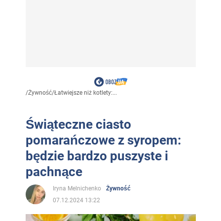
/
Żywność
/
Łatwiejsze niż kotlety:...
Świąteczne ciasto
pomarańczowe z syropem:
będzie bardzo puszyste i
pachnące
Iryna Melnichenko
Żywność
07.12.2024 13:22