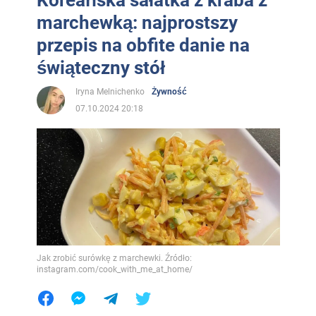
marchewką: najprostszy
przepis na obfite danie na
świąteczny stół
Iryna Melnichenko
Żywność
07.10.2024 20:18
Jak zrobić surówkę z marchewki. Źródło:
instagram.com/cook_with_me_at_home/