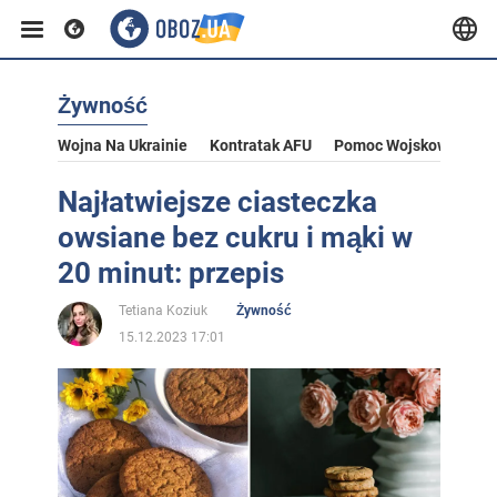
Żywność
Wojna Na Ukrainie
Kontratak AFU
Pomoc Wojskowa Dla U
Najłatwiejsze ciasteczka
owsiane bez cukru i mąki w
20 minut: przepis
Tetiana Koziuk
Żywność
15.12.2023 17:01