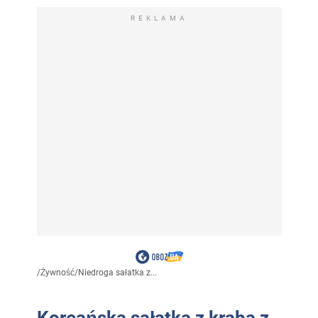
REKLAMA
/
Żywność
/
Niedroga sałatka z...
Koreańska sałatka z kraba z