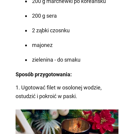
200 g marchewki po koreańsku
200 g sera
2 ząbki czosnku
majonez
zielenina - do smaku
Sposób przygotowania:
1. Ugotować filet w osolonej wodzie,
ostudzić i pokroić w paski.