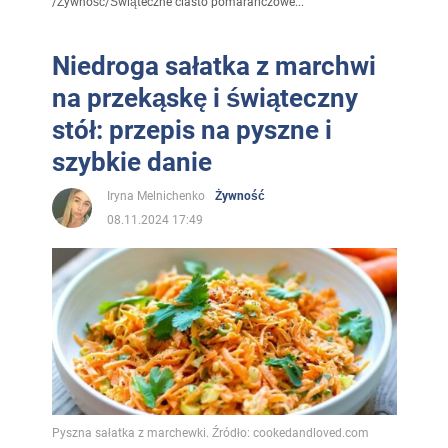
/
Żywność
/
Świąteczne ciasto pomarańczowe...
Niedroga sałatka z marchwi
na przekąskę i świąteczny
stół: przepis na pyszne i
szybkie danie
Iryna Melnichenko
Żywność
08.11.2024 17:49
Pyszna sałatka z marchewki. Źródło: cookedandloved.com