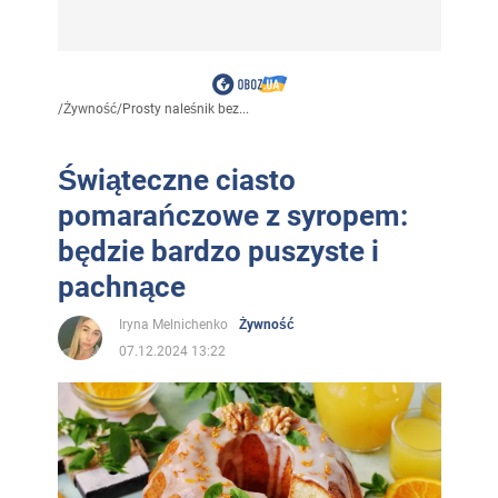
/
Żywność
/
Prosty naleśnik bez...
Świąteczne ciasto
pomarańczowe z syropem:
będzie bardzo puszyste i
pachnące
Iryna Melnichenko
Żywność
07.12.2024 13:22