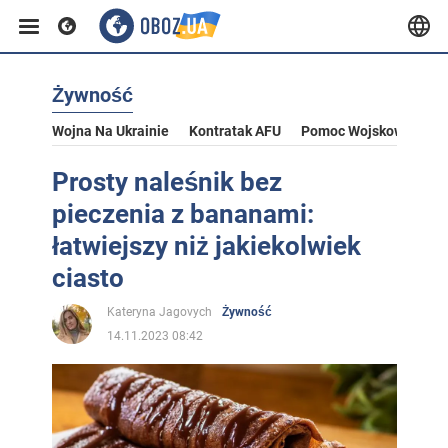
Żywność
Wojna Na Ukrainie
Kontratak AFU
Pomoc Wojskowa Dla U
Prosty naleśnik bez
pieczenia z bananami:
łatwiejszy niż jakiekolwiek
ciasto
Kateryna Jagovych
Żywność
14.11.2023 08:42