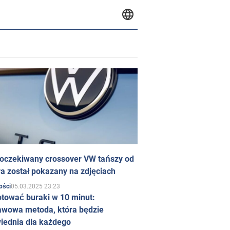
 oczekiwany crossover VW tańszy od
a został pokazany na zdjęciach
05.03.2025 23:23
ości
otować buraki w 10 minut:
awowa metoda, która będzie
iednia dla każdego