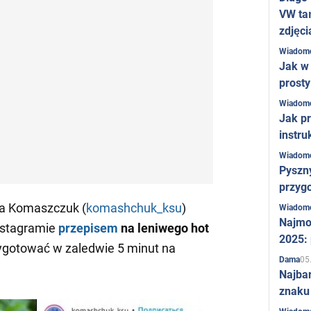
VW ta
zdjęci
Wiadom
Jak w 
prost
Wiadom
Jak pr
instru
Wiadom
Pyszny
przygo
na Komaszczuk (
komashchuk_ksu
)
Wiadom
Najmo
Instagramie
przepisem
na leniwego hot
2025:
ygotować w zaledwie 5 minut na
05
Dama
Najba
znaku