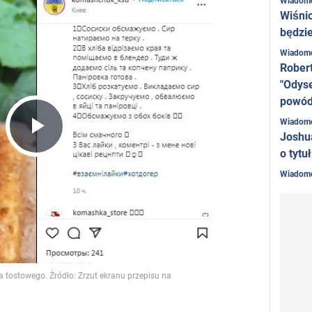
Wiadom
Wiśni
będzie
Wiadom
Rober
"Odyse
powó
Wiadom
Joshu
Play
o tytu
Wiadom
Video