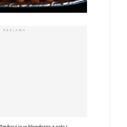
REKLAMA
Zmiksuj je w blenderze z solą i