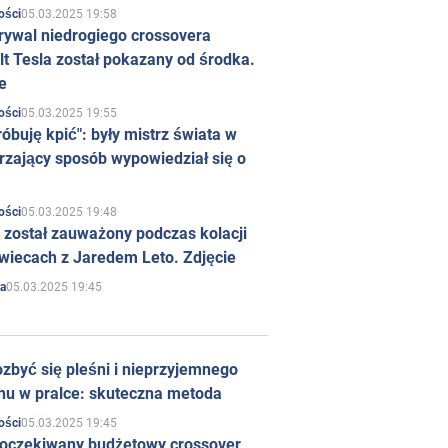
05.03.2025 19:58
ości
rywal niedrogiego crossovera
t Tesla został pokazany od środka.
e
05.03.2025 19:55
ości
róbuję kpić": były mistrz świata w
rzający sposób wypowiedział się o
05.03.2025 19:48
ości
 został zauważony podczas kolacji
wiecach z Jaredem Leto. Zdjęcie
05.03.2025 19:45
a
zbyć się pleśni i nieprzyjemnego
hu w pralce: skuteczna metoda
05.03.2025 19:45
ości
 oczekiwany budżetowy crossover