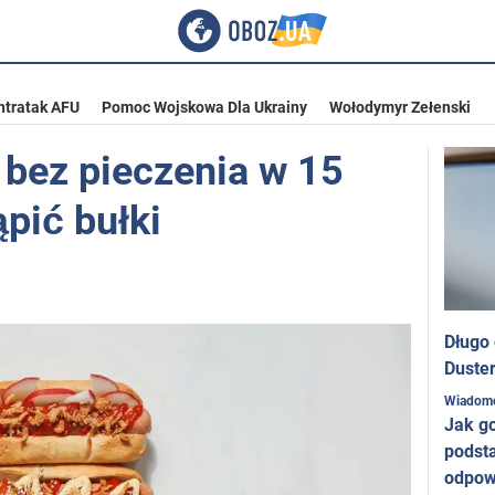
ntratak AFU
Pomoc Wojskowa Dla Ukrainy
Wołodymyr Zełenski
 bez pieczenia w 15
ąpić bułki
Długo
Duster
Wiadom
Jak g
podst
odpow