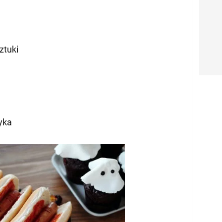
ztuki
yka