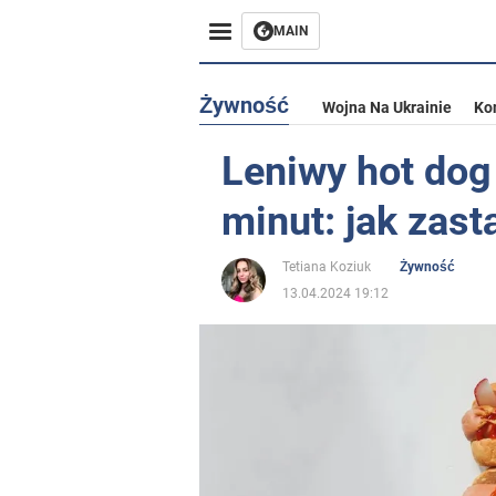
MAIN
Żywność
Wojna Na Ukrainie
Ko
Leniwy hot dog
minut: jak zast
Tetiana Koziuk
Żywność
13.04.2024 19:12