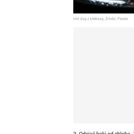
3. Odciąć boki od chleba. 