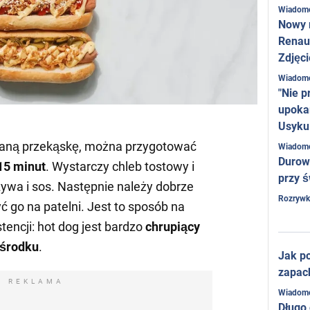
Wiadom
Nowy 
Renaul
Zdjęci
Wiadom
"Nie p
upoka
Usyku
ubianą przekąskę, można przygotować
Wiadom
Durow
15 minut
. Wystarczy chleb tostowy i
przy ś
zywa i sos. Następnie należy dobrze
Rozrywk
 go na patelni. Jest to sposób na
tencji: hot dog jest bardzo
chrupiący
 środku
.
Jak po
zapac
REKLAMA
Wiadom
Długo