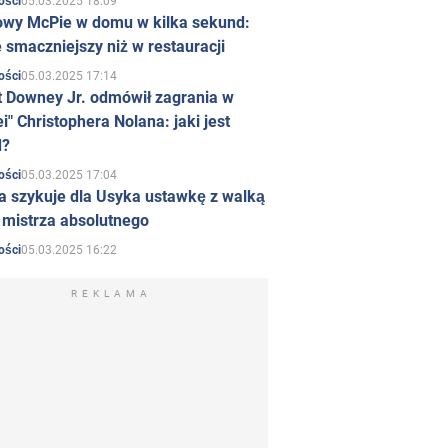
05.03.2025 18:09
ości
owy McPie w domu w kilka sekund:
 smaczniejszy niż w restauracji
05.03.2025 17:14
ości
t Downey Jr. odmówił zagrania w
i" Christophera Nolana: jaki jest
d?
05.03.2025 17:04
ości
a szykuje dla Usyka ustawkę z walką
ł mistrza absolutnego
05.03.2025 16:22
ości
REKLAMA