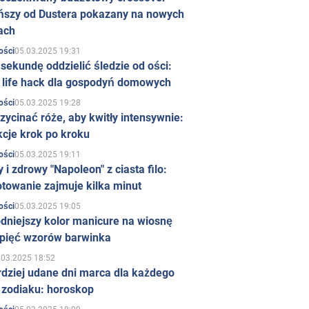
ńszy od Dustera pokazany na nowych
ach
05.03.2025 19:31
ości
sekundę oddzielić śledzie od ości:
y life hack dla gospodyń domowych
05.03.2025 19:28
ości
zycinać róże, aby kwitły intensywnie:
kcje krok po kroku
05.03.2025 19:11
ości
 i zdrowy "Napoleon" z ciasta filo:
towanie zajmuje kilka minut
05.03.2025 19:05
ości
dniejszy kolor manicure na wiosnę
 pięć wzorów barwinka
.03.2025 18:52
rdziej udane dni marca dla każdego
 zodiaku: horoskop