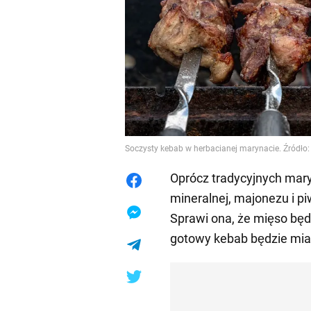
Soczysty kebab w herbacianej marynacie. Źródło
Oprócz tradycyjnych mar
mineralnej, majonezu i p
Sprawi ona, że mięso będ
gotowy kebab będzie miał