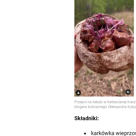
Składniki:
karkówka wieprzow