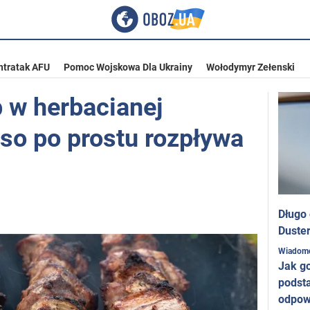
ntratak AFU
Pomoc Wojskowa Dla Ukrainy
Wołodymyr Zełenski
 w herbacianej
so po prostu rozpływa
Długo
Duster
Wiadom
Jak g
podst
odpow