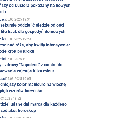
ńszy od Dustera pokazany na nowych
ach
05.03.2025 19:31
ości
sekundę oddzielić śledzie od ości:
y life hack dla gospodyń domowych
05.03.2025 19:28
ości
zycinać róże, aby kwitły intensywnie:
kcje krok po kroku
05.03.2025 19:11
ości
 i zdrowy "Napoleon" z ciasta filo:
towanie zajmuje kilka minut
05.03.2025 19:05
ości
dniejszy kolor manicure na wiosnę
 pięć wzorów barwinka
.03.2025 18:52
rdziej udane dni marca dla każdego
 zodiaku: horoskop