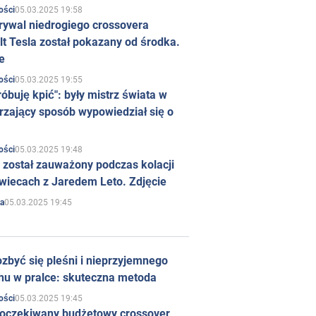
05.03.2025 19:58
ości
rywal niedrogiego crossovera
t Tesla został pokazany od środka.
e
05.03.2025 19:55
ości
róbuję kpić": były mistrz świata w
rzający sposób wypowiedział się o
05.03.2025 19:48
ości
 został zauważony podczas kolacji
wiecach z Jaredem Leto. Zdjęcie
05.03.2025 19:45
a
zbyć się pleśni i nieprzyjemnego
hu w pralce: skuteczna metoda
05.03.2025 19:45
ości
 oczekiwany budżetowy crossover