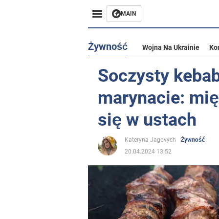
MAIN
Żywność
Wojna Na Ukrainie
Ko
Soczysty kebab
marynacie: mię
się w ustach
Kateryna Jagovych
Żywność
20.04.2024 13:52