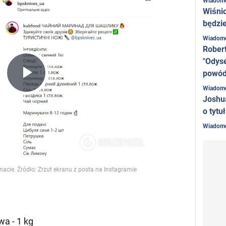
Wiadom
Wiśni
będzie
Wiadom
Rober
"Odyse
powó
Play
Wiadom
Joshu
o tytu
Video
Wiadom
a - 1 kg