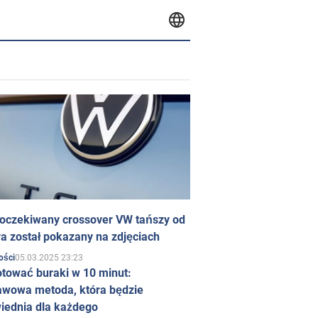
 oczekiwany crossover VW tańszy od
a został pokazany na zdjęciach
05.03.2025 23:23
ości
otować buraki w 10 minut:
awowa metoda, która będzie
iednia dla każdego