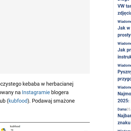
VW ta
zdjęci
Wiadom
Jak w 
prost
Wiadom
Jak pr
instru
Wiadom
Pyszny
przygo
czystego kebaba w herbacianej
Wiadom
kowany na
Instagramie
blogera
Najmo
ub (
kubfood
). Podawaj smażone
2025:
05
Dama
Najba
znaku