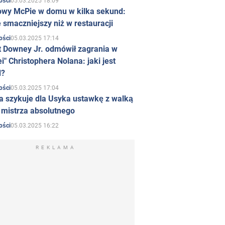
05.03.2025 18:09
ości
owy McPie w domu w kilka sekund:
 smaczniejszy niż w restauracji
05.03.2025 17:14
ości
t Downey Jr. odmówił zagrania w
i" Christophera Nolana: jaki jest
d?
05.03.2025 17:04
ości
a szykuje dla Usyka ustawkę z walką
ł mistrza absolutnego
05.03.2025 16:22
ości
REKLAMA