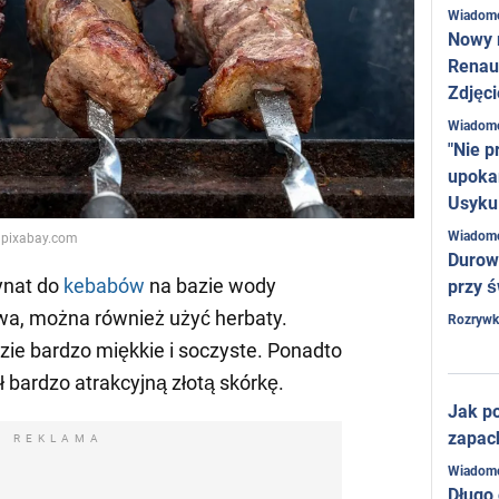
Wiadom
Nowy 
Renaul
Zdjęci
Wiadom
"Nie p
upoka
Usyku
Wiadom
: pixabay.com
Durow
ynat do
kebabów
na bazie wody
przy ś
iwa, można również użyć herbaty.
Rozrywk
zie bardzo miękkie i soczyste. Ponadto
 bardzo atrakcyjną złotą skórkę.
Jak po
zapac
REKLAMA
Wiadom
Długo