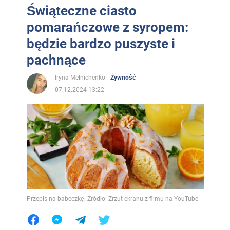
Świąteczne ciasto
pomarańczowe z syropem:
będzie bardzo puszyste i
pachnące
Iryna Melnichenko
Żywność
07.12.2024 13:22
Przepis na babeczkę. Źródło: Zrzut ekranu z filmu na YouTube