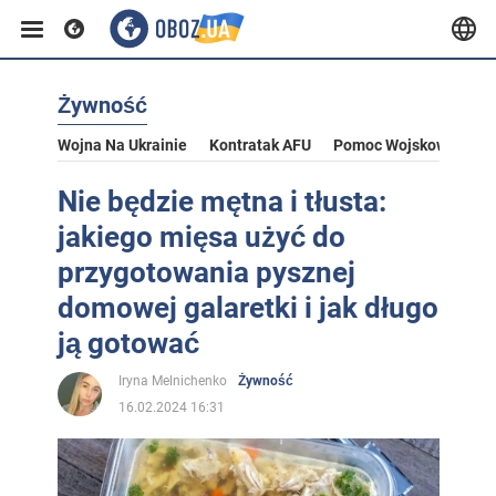
Żywność
Wojna Na Ukrainie
Kontratak AFU
Pomoc Wojskowa Dla U
Nie będzie mętna i tłusta:
jakiego mięsa użyć do
przygotowania pysznej
domowej galaretki i jak długo
ją gotować
Iryna Melnichenko
Żywność
16.02.2024 16:31