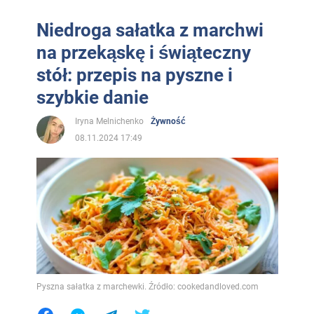
Niedroga sałatka z marchwi
na przekąskę i świąteczny
stół: przepis na pyszne i
szybkie danie
Iryna Melnichenko
Żywność
08.11.2024 17:49
Pyszna sałatka z marchewki. Źródło: cookedandloved.com