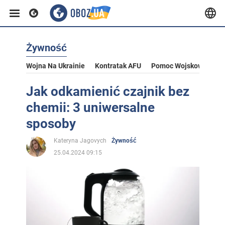
Żywność
Wojna Na Ukrainie
Kontratak AFU
Pomoc Wojskowa Dla U
Jak odkamienić czajnik bez
chemii: 3 uniwersalne
sposoby
Kateryna Jagovych
Żywność
25.04.2024 09:15