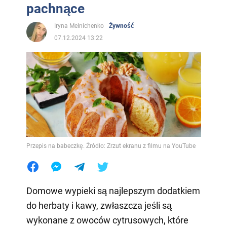
pachnące
Iryna Melnichenko
Żywność
07.12.2024 13:22
Przepis na babeczkę. Źródło: Zrzut ekranu z filmu na YouTube
Domowe wypieki są najlepszym dodatkiem
do herbaty i kawy, zwłaszcza jeśli są
wykonane z owoców cytrusowych, które