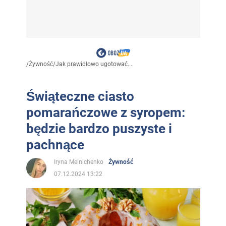
/
Żywność
/
Jak prawidłowo ugotować...
Świąteczne ciasto
pomarańczowe z syropem:
będzie bardzo puszyste i
pachnące
Iryna Melnichenko
Żywność
07.12.2024 13:22