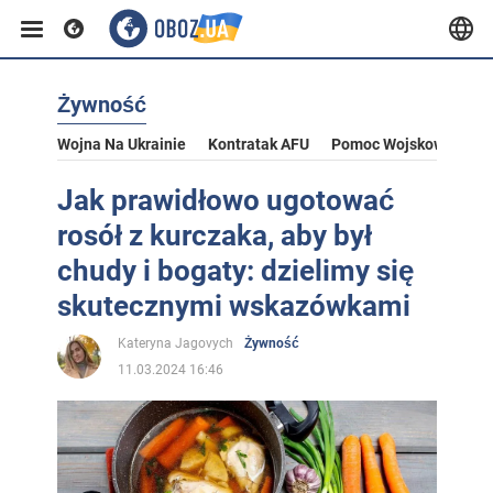
Żywność
Wojna Na Ukrainie
Kontratak AFU
Pomoc Wojskowa Dla U
Jak prawidłowo ugotować
rosół z kurczaka, aby był
chudy i bogaty: dzielimy się
skutecznymi wskazówkami
Kateryna Jagovych
Żywność
11.03.2024 16:46