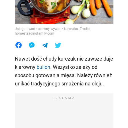
Jak gotować klarowny wywar z kurczaka. Źródło:
homesteadingfamily.com
Nawet dość chudy kurczak nie zawsze daje
klarowny
bulion
. Wszystko zależy od
sposobu gotowania mięsa. Należy również
unikać tradycyjnego smażenia na oleju.
REKLAMA