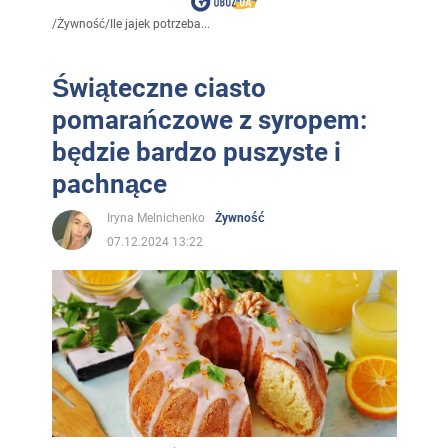
/
Żywność
/
Ile jajek potrzeba...
Świąteczne ciasto
pomarańczowe z syropem:
będzie bardzo puszyste i
pachnące
Iryna Melnichenko
Żywność
07.12.2024 13:22