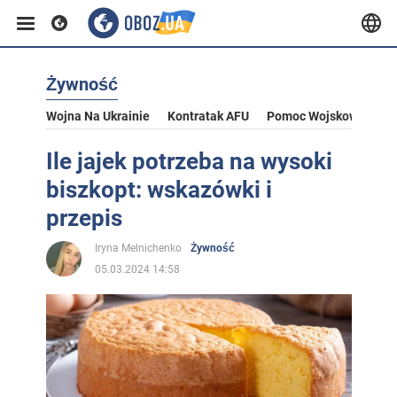
Żywność
Wojna Na Ukrainie
Kontratak AFU
Pomoc Wojskowa Dla U
Ile jajek potrzeba na wysoki
biszkopt: wskazówki i
przepis
Iryna Melnichenko
Żywność
05.03.2024 14:58